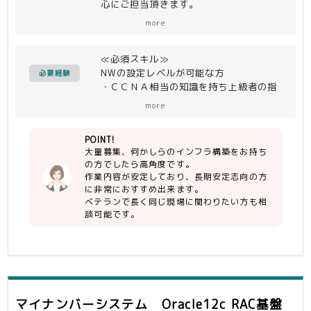
心にご担当頂きます。
なにかしらのNW構築の経験がある方は
more
安定的に活躍可能です。
シフト稼働ではないので生活スタイルを
≪必須スキル≫
崩すこともありません。
NWの設定レベルが可能な方
必要経験
・ＣＣＮＡ相当の知識を持ち上級者の指
ただしメンテナンス作業などで定期的に
示があれば遂行出来る方
休日出勤が発生場合があります。
more
≪歓迎≫
POINT!
・REDHut(RHEL)経験
大量募集、何かしらのインフラ構築をお持ち
・CentOS経験
の方でしたら高角度です。
・L2,L3、VLAN構築経験
作業内容が安定しており、長期安定志向の方
・LINUX、OpenStack経験
に非常におすすめ出来ます。
・WireShankによるパケットのモニタ
ベテランで長く同じ現場に関わりたい方も相
ー、不具合解析の経験
談可能です。
※他モニター、ソフトでもOK
マイナンバーシステム Oracle12c RAC基盤