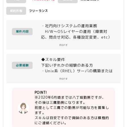
・リーダーとしての進捗管理などでき
るスキル
フリーランス
契約形態
・社内向けシステムの運用業務
H/W～OSレイヤーの運用（障害対
案件内容
応、問合せ対応、各種設定変更、etc）
・対象システム
more
基幹系システム、人事システム、ID管
理システム、仮想化基盤システム 等
◆スキル要件
下記いずれかの経験のある方
◆環境
必要経験
・Unix系（RHEL）サーバの構築または
OS：WindowsServer、RHEL
運用管理経験
DB：Oracle、SQL Server
more
→ 目安：3年以上の実務経験また
MW：JP1、Veritas InfoScale
はそれに準ずる知見がある
Availability、NetBackup、
POINT!
・監視ツール（JP1、特にJP1/AJS）の
WebLogic、Apache、Oracle Fali
※2020年6月頃までは八丁堀勤務ですが、
運用経験
Safe、MSFC
その後は三鷹勤務になります。
→ 目安：1年以上の実務経験また
仮想化：vSphere
前提として三鷹での勤務が可能な方を募集し
はそれに準ずる知見がある
ます。
・サーバ運用に必要な、一般的なネット
スキルは目安ですので興味のある方は積極的
ワークの知識
にご連絡ください。