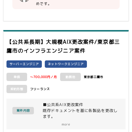
※テスト環境を作れれば可
めです。
・SSL-VPN
・NWセキュリティ（F/W、WAF等）
・CCNA有資格者
・要件定義、基本設計の経験
【公共系長期】大規模AIX更改案件/東京都三
鷹市
のインフラエンジニア案件
サーバーエンジニア
ネットワークエンジニア
～700,000円／月
東京都三鷹市
単価
勤務地
フリーランス
契約形態
■公共系AIX更改案件
既存ドキュメントを基に各製品を更改し
案件内容
ます。
お持ちの技術により下記担当に割り振り
more
をさせて頂きます。