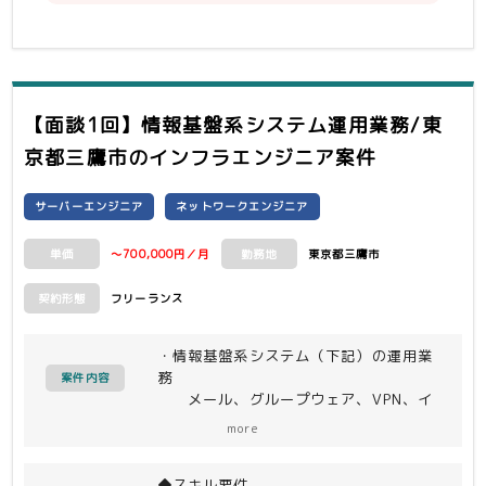
・仮想化、仮想化基盤、コンテナの構築
または運用管理経験
→ 目安：1年以上の実務経験また
はそれに準ずる知見がある
・Windows系サーバの構築または運用
管理経験
【面談1回】情報基盤系システム運用業務/東
→目安： 3年以上の実務経験また
はそれに準ずる知見がある
京都三鷹市
のインフラエンジニア案件
・チームリーダーまたはサブリーダー経
験
サーバーエンジニア
ネットワークエンジニア
～700,000円／月
東京都三鷹市
単価
勤務地
フリーランス
契約形態
・情報基盤系システム（下記）の運用業
務
案件内容
メール、グループウェア、VPN、イ
ンターネット接続環境、無線LAN
more
◆環境
◆スキル要件
OS：WindowsServer、RHEL