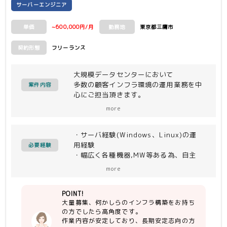
験がある方
サーバーエンジニア
~600,000円/月
東京都三鷹市
単価
勤務地
フリーランス
契約形態
大規模データセンターにおいて
多数の顧客インフラ環境の運用業務を中
案件内容
心にご担当頂きます。
なにかしらのサーバ構築の経験がある方
more
は安定的に活躍可能です。
（運用経験のみの方も可）
・サーバ経験(Windows、Linux)の運
Windows・Linux環境問いません。
用経験
シフト稼働ではないので生活スタイルを
必要経験
・幅広く各種機器,MW等ある為、自主
崩すこともありません。
的に確認、調査、質問いただける方
more
・コミュニケーション良好な方
POINT!
【尚可】
大量募集、何かしらのインフラ構築をお持ち
サーバ構築経験のある方
の方でしたら高角度です。
作業内容が安定しており、長期安定志向の方