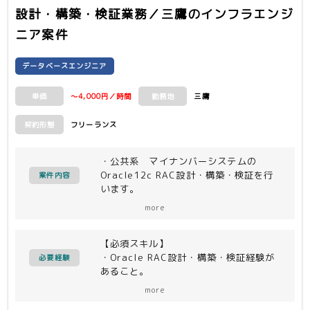
設計・構築・検証業務／三鷹
のインフラエンジ
ニア案件
データベースエンジニア
～4,000円／時間
三鷹
単価
勤務地
フリーランス
契約形態
・公共系 マイナンバーシステムの
Oracle12c RAC設計・構築・検証を行
案件内容
います。
more
【環境】
・Solaris11
【必須スキル】
・Linux(Apache,Tomcat等含む)
・Oracle RAC設計・構築・検証経験が
・Oracle12c RAC
必要経験
あること。
・JP1
＊能動的に作業が出来ること。
・HULFT
more
＊チームでの作業が出来ること。