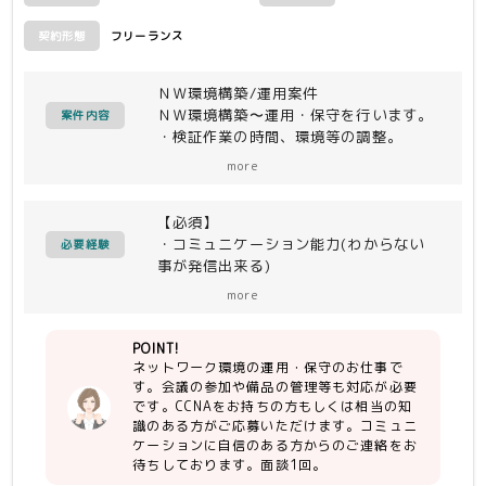
フリーランス
契約形態
ＮＷ環境構築/運用案件
ＮＷ環境構築〜運用・保守を行います。
案件内容
・検証作業の時間、環境等の調整。
・検証の課題、課題対処状況の確認。
more
・上記の状況確認のための打ち合わせ参
加(会議が重なれば5時間ほど)
【必須】
・作業場所の環境(ファイルサーバ等)や
・コミュニケーション能力(わからない
備品の管理
必要経験
事が発信出来る)
・比較タフな作業も臨機横柄に対応でき
more
ること
・CCNA相当の知識を持ち上級者の指示
POINT!
を着実に実行できること
ネットワーク環境の運用・保守のお仕事で
・インフラ/ＮＷの実業務知識
す。会議の参加や備品の管理等も対応が必要
です。CCNAをお持ちの方もしくは相当の知
【尚可】
識のある方がご応募いただけます。コミュニ
・REDHut(RHEL)経験
ケーションに自信のある方からのご連絡をお
・CentOS経験
待ちしております。面談1回。
・L2,L3、VLAN構築経験