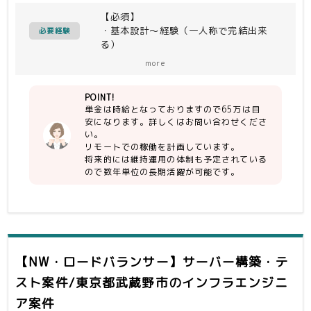
調査内容を資料化し顧客合意を取る／合
【必須】
意内容を設計フェーズで活用出来る情報
・基本設計～経験（一人称で完結出来
へ整備
必要経験
る）
・作成物について自らの言葉で説明が可
■作業環境
more
能。
SV：
PRIMERGY/RHEL/Windows/VMware
POINT!
【尚可】
NW：Catalyst/Nexus/Fortigate/F5
単金は時給となっておりますので65万は目
・未整理な情報に対して積極的に取り組
MW：
安になります。詳しくはお問い合わせくださ
める方。
JP1/PRIMECLUSTER/OracleDB/ApacheTo
い。
リモートでの稼働を計画しています。
将来的には維持運用の体制も予定されている
ので数年単位の長期活躍が可能です。
【NW・ロードバランサー】サーバー構築・テ
スト案件/東京都武蔵野市
のインフラエンジニ
ア案件