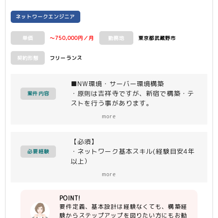
ネットワークエンジニア
～750,000円／月
東京都武蔵野市
単価
勤務地
フリーランス
契約形態
■NW環境・サーバー環境構築
・原則は吉祥寺ですが、新宿で構築・テ
案件内容
ストを行う事があります。
・導入・設置作業においてお客様先（東
more
京近郊）に行く事もあります。
※作業が休日深夜になる場合も想定され
【必須】
ます。
・ネットワーク基本スキル(経験目安4年
その際は代休・振休で調整します。
必要経験
以上）
・ネットワーク構築経験
more
・ロードバランサー
POINT!
【尚可】
要件定義、基本設計は経験なくても、構築経
・サーバー構築スキル
験からステップアップを図りたい方にもお勧