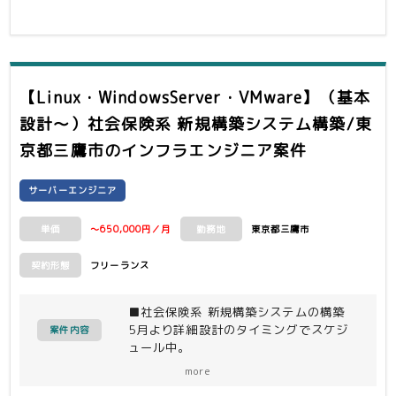
・LINUX、OpenStack経験
・WireShankによるパケットのモニ
ター、不具合解析の経験
※他モニター、ソフトでも可
【Linux・WindowsServer・VMware】（基本
設計～）社会保険系 新規構築システム構築/東
京都三鷹市
のインフラエンジニア案件
サーバーエンジニア
～650,000円／月
東京都三鷹市
単価
勤務地
フリーランス
契約形態
■社会保険系 新規構築システムの構築
5月より詳細設計のタイミングでスケジ
案件内容
ュール中。
・非機能要件定義／設計フェーズ前に技
more
術的な検討課題を調査／