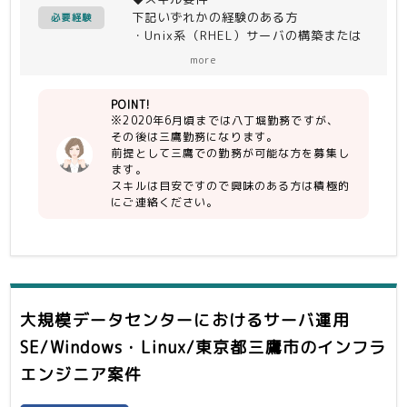
下記いずれかの経験のある方
DB：SQL Server
必要経験
・Unix系（RHEL）サーバの構築または
MW：Exchange、BIND、Postfix、
運用管理経験
i-Filter、IWSVA、IMSVA、
more
→目安： 3年以上の実務経験または
WiseAudit 、SharePoint、Skype
それに準ずる知見がある方
for Business
POINT!
・監視ツール（JP1、特にJP1/AJS）の
※2020年6月頃までは八丁堀勤務ですが、
運用経験
その後は三鷹勤務になります。
→ 目安：1年以上の実務経験またはそ
前提として三鷹での勤務が可能な方を募集し
れに準ずる知見がある方
ます。
スキルは目安ですので興味のある方は積極的
【尚可】
にご連絡ください。
・サーバ運用に必要な、一般的なネット
ワークの知識
・仮想化、仮想化基盤、コンテナの構築
または運用管理経験
→ 目安：1年以上の実務経験または
それに準ずる知見がある方
大規模データセンターにおけるサーバ運用
・Windows系サーバの構築または運用
管理経験
SE/Windows・Linux/東京都三鷹市
のインフラ
→ 目安：3年以上の実務経験または
エンジニア案件
それに準ずる知見がある方
・チームリーダーまたはサブリーダー経