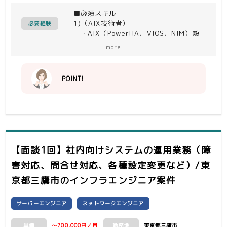
（予定）
■必須スキル
1)AIX5名
1)（AIX技術者）
2)ストレージ2名
必要経験
・AIX（PowerHA、VIOS、NIM）設
3)WAS2名
計構築
4)Tivoli3名
more
・ドキュメント作成（詳細設計以降）
・Shellの作成
2)（ストレージ技術者）
POINT!
・Discのサイジング
・SANSwictの設計・設定経験
3)（WAS技術者）
・WebSphere Application
Serverの経験
・詳細設計以降の経験
4)（Tivoli）
【面談1回】社内向けシステムの運用業務（障
・IWS（旧TWS）
害対応、問合せ対応、各種設定変更など）/東
・ISP（旧TSM）
・Netcool
京都三鷹市
のインフラエンジニア案件
（各プロダクト共通）
・ドキュメント作成能力
サーバーエンジニア
ネットワークエンジニア
■尚可スキル
・複数のプロダクトスキル
～700,000円／月
東京都三鷹市
単価
勤務地