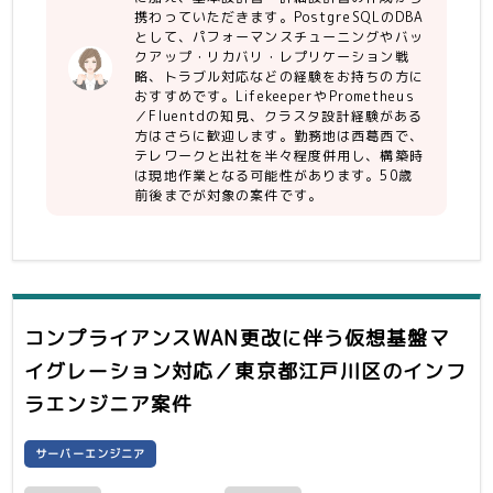
・PostgreSQL特有の管理（ロール
携わっていただきます。PostgreSQLのDBA
ROLE）
として、パフォーマンスチューニングやバッ
クアップ・リカバリ・レプリケーション戦
【尚可】
略、トラブル対応などの経験をお持ちの方に
・lifkeeperを使用したクラスタ設計経
おすすめです。LifekeeperやPrometheus
／Fluentdの知見、クラスタ設計経験がある
験がある方
方はさらに歓迎します。勤務地は西葛西で、
・Prometheus／Fluentdの知見があ
テレワークと出社を半々程度併用し、構築時
る方
は現地作業となる可能性があります。50歳
・HP サーバ機器
前後までが対象の案件です。
・CISCO FCSW
・日立 VSP
・Lifekeeper
コンプライアンスWAN更改に伴う仮想基盤マ
イグレーション対応／東京都江戸川区
のインフ
ラエンジニア案件
サーバーエンジニア