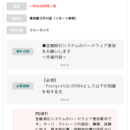
〜850,000円／月
単価
東京都江戸川区（リモート併用）
勤務地
フリーランス
契約形態
■金融取引システムのハードウェア更改
をお願いします
案件内容
＜作業内容＞
ハードウェア更改に伴うサーバ、ストレ
more
ージの設計、構築、試験を行う案件とな
ります。
【必須】
基本設計書、詳細設計書の執筆から参画
・PostgreSQLのDBAとして以下の知識
していただきます。
必要経験
を有する方
・パフォーマンスチューニング能力
＜開発環境＞
more
・バックアップ、リカバリ、レプリケー
HP サーバ機器、CISCO FCSW、日立
ション戦略の策定／理解
VSP
POINT!
・トラブル解決能力
RHEL、PostgreSQL、
金融取引システムのハードウェア更改案件で
・システム管理、ネットワークの基礎知
Lifekeeper、Prometheus／Fluentd
す。サーバ・ストレージの設計、構築、試験
識
に加え、基本設計書・詳細設計書の作成から