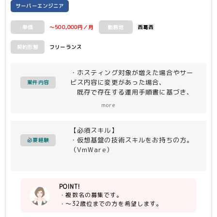
サーバーエンジニア
～500,000円／月
西葛西
単価
勤務地
フリーランス
契約形態
・ホスティング対象が増えた場合やサー
ビス内容に変更があった場合、
案件内容
既存で存在する運用手順書に基づき、
各種の設定登録を行って頂きます。
more
※VM、JP1（ジョブ、監視）、各種
サーバ（Web、DB、メール）
【必須スキル】
・仮想基盤の技術スキルをお持ちの方。
必要経験
（VmWare）
POINT!
・複数名の募集です。
・～32歳位までの方を希望します。