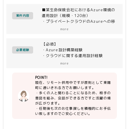
■某生命保険会社におけるAzure環境の
運用設計（規模・120台）
案件内容
・プライベートクラウドのAzureへの移
行
more
Azureの運用機能の設計・導入(監視、
バックアップ、等)については既に進め
【必須】
ており、担当作業内容としては「今後担
・Azure設計構築経験
当する運用部隊に引き継ぐための運用作
必要経験
・クラウドに関する運用設計経験
業の設計」。
（内容）
more
【尚可】
・必要となる運用作業の洗い出しと整理
・Azure運用設計経験
（想定項目：監視、一次対処、切り分
POINT!
けフロー、依頼作業対応フロー）
現在、リモート併用中ですが原則として東陽
・上記運用作業設計（フローや手順の整
町に通いきれる方でお願いします。
備）
・多くの人と関わることになるため、相手の
・運用実施部隊への引継ぎ作業（教育x
意図を組み、会話ができる方ですと活躍の場
数回を想定）
が広がります。
※環境を操作するための手順書は
・任期後も次のお仕事探しを積極的にお手伝
Azure構築部隊にて用意する予定。
い致しますのでご安心ください。
⇒ 運用で回せるように修正は必要。