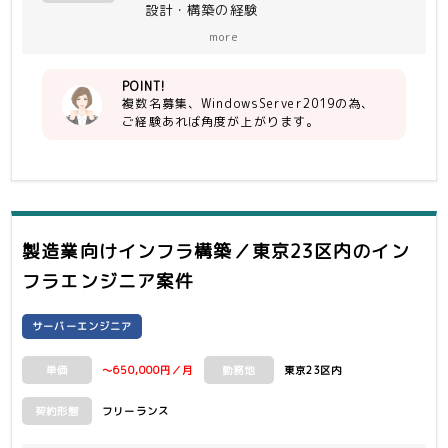
設計・構築の経験
more
【尚可】
Expressサーバー、VMware、バック
POINT!
アップ製品、OracleDB
複数名募集、WindowsServer2019の為、
上記システム構成における要件定義、基
ご経験あれば角度が上がります。
本設計の上流工程経験者
製造業向けインフラ構築／東京23区内
のイン
フラエンジニア案件
サーバーエンジニア
～650,000円／月
東京23区内
単価
勤務地
フリーランス
契約形態