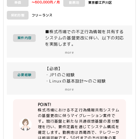
〜600,000円／月
東京都江戸川区
単価
勤務地
フリーランス
契約形態
■株式市場での不正行為情報を共有する
システムの基盤更改に伴い、以下の対応
案件内容
を実施します。
＜作業内容＞
more
・現行共通基盤と新共通仮想基盤の差分
を要件定義で整理し、システム構成を確
【必須】
定
・JP1のご経験
・既存ソースを利用したマイグレーショ
必要経験
・Linuxの基本設計〜のご経験
ン（ミドルウェアバージョンアップ、フ
・仮想基盤上におけるOS・ミドルウェ
レームワーク変更）
more
ア設定のご経験
仕様変更はなし
仮想基盤上のOS／ミドルウェア設定、
POINT!
【尚可】
データ移行が主な対象
株式市場における不正行為情報共有システム
・証券業務、取引所関連の業務知識
の基盤更改に伴うマイグレーション案件で
・Javaに関するご経験
す。現行基盤と新たな共通仮想基盤の差分整
・Oracleに関するご経験
理を行い、要件定義を通じてシステム構成を
確定します。勤務地は西葛西で、テレワーク
は相談可能です。50代までの方が対象の案