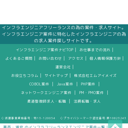
インフラエンジニアフリーランスの為の案件・求人サイト。
インフラエンジニア案件に特化したインフラエンジニアの為
の求人案件探しサイトです。
|
|
インフラエンジニア案件ナビTOP
お仕事までの流れ
|
|
|
|
よくあるご質問
お問い合わせ
アクセス
個人情報保護方針
|
運営会社
|
|
お役立ちコラム
サイトマップ
株式会社エムアイメイズ
|
|
|
COBOL案件
Java案件
PHP案件
|
|
ネットワークエンジニア案件
PM・PMO案件
|
柔道整復師求人・転職
法務転職・求人
◇派遣事業資格番号：特13-120054 ◇プライバシーマーク認定番号:第10823243
葛西・浦安 のインフラフリーランスエンジニア案件一覧｜インフ