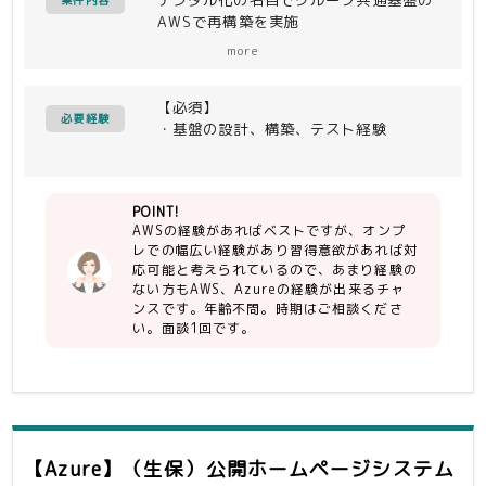
案件内容
AWSで再構築を実施
工程：基本設計、詳細設計、構築、テス
more
ト
【必須】
AWSの経験があればベストですが、共
必要経験
・基盤の設計、構築、テスト経験
通基盤の仕組みは出来上がっているの
で、幅広い基盤経験があれば、対応可能
です。
POINT!
AWSの経験があればベストですが、オンプ
レでの幅広い経験があり習得意欲があれば対
応可能と考えられているので、あまり経験の
ない方もAWS、Azureの経験が出来るチャ
ンスです。年齢不問。時期はご相談くださ
い。面談1回です。
【Azure】（生保）公開ホームページシステム