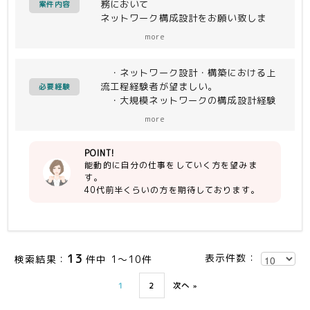
務において
案件内容
ネットワーク構成設計をお願い致しま
す。
more
また、詳細設計チームの成果物チャッ
ク、コントロールをお願い致します。
・ネットワーク設計・構築における上
使用機器は「Alaaxala」のAXシリーズ
流工程経験者が望ましい。
中心になります。
必要経験
・大規模ネットワークの構成設計経験
があることが望ましい。
more
・ネットワーク上流工程経験があるこ
とが望ましい。
POINT!
・ベンダーコントロール経験者が望ま
能動的に自分の仕事をしていく方を望みま
しい。
す。
40代前半くらいの方を期待しております。
13
表示件数：
検索結果：
件中 1～10件
1
2
次へ »