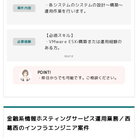
・各システムのシステムの設計～構築～
案件内容
運用作業を行います。
【必須スキル】
・VMware ESXi構築または運用経験の
必要経験
ある方。
・Red Hat Linux構築または運用経験
more
のある方。
・各種ストレージ + VMware ESXiの
組み合わせによる構築または運用経験の
POINT!
・即日からでも可能です。ご相談ください。
ある方。
金融系情報ホスティングサービス運用業務／西
葛西
のインフラエンジニア案件