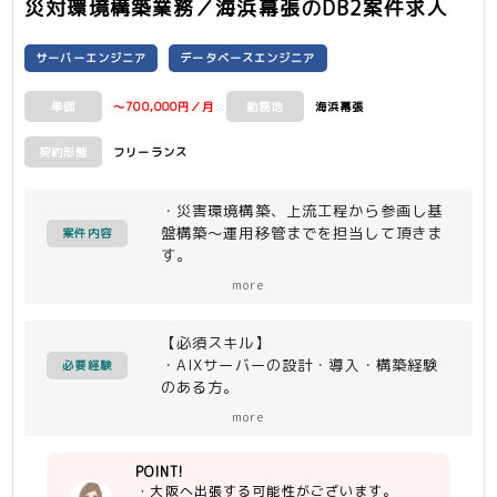
災対環境構築業務／海浜幕張
のDB2案件求人
サーバーエンジニア
データベースエンジニア
～700,000円／月
海浜幕張
単価
勤務地
フリーランス
契約形態
・災害環境構築、上流工程から参画し基
盤構築～運用移管までを担当して頂きま
案件内容
す。
・IBM製品基盤（AIX、DB2環境）で
more
HADR構成で構築を行います。
・各種ドキュメント作成、運用管理支援
【必須スキル】
等も行います。
・AIXサーバーの設計・導入・構築経験
必要経験
のある方。
・IBM DB2 HADR環境構築経験のある
more
方。
・コミュニケーション（作業調整）、協
POINT!
調性を取れる方。
・大阪へ出張する可能性がございます。