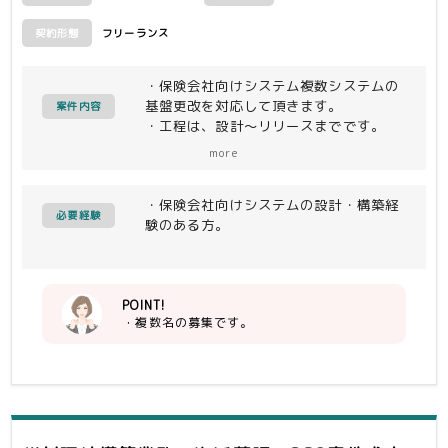
フリーランス
契約形態
・保険会社向けシステム複数システムの
基盤更改を対応して頂きます。
案件内容
・工程は、設計～リリースまでです。
・OS、ミドル、DBとチームで分かれて
more
対応予定です。
・保険会社向けシステムの設計・構築経
■環境：
必要経験
験のある方。
AIX、WAS、DB2
POINT!
・複数名の募集です。