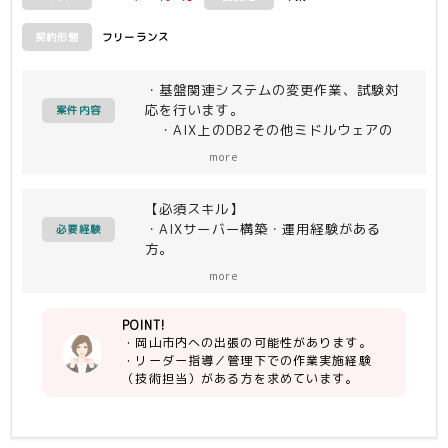
フリーランス
契約形態
・基盤関連システムの変更作業、試験対
応を行います。
案件内容
・AIX上のDB2その他ミドルウェアの
環境変更対応。
more
・試験の準備、実施、結果取りまと
め。
【必須スキル】
・その他上記問題対応を行います。
・AIXサーバー構築・運用経験がある
必要経験
方。
・DB2およびＨＡ環境の構築・保守担当
more
経験がある方。
POINT!
・岡山市内への出張の可能性があります。
・リーダー指導／管理下での作業実施経験
（技術担当）がある方を求めています。