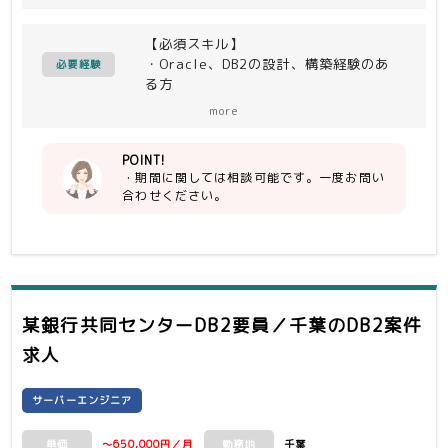
【必須スキル】
・Oracle、DB2の設計、構築経験のあ
必要経験
る方
・仕様などの不明点について独自で調べ
more
て対応できる方
・コミュニケーション力のある方
POINT!
・期間に関しては相談可能です。一度お問い
【尚可スキル】
合わせください。
・リーダー経験のある方
某銀行共同センターDB2要員／千葉
のDB2案件
求人
サーバーエンジニア
～650,000円／月
千葉
単価
勤務地