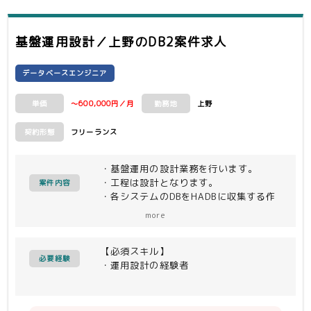
基盤運用設計／上野
のDB2案件求人
データベースエンジニア
～600,000円／月
上野
単価
勤務地
フリーランス
契約形態
・基盤運用の設計業務を行います。
・工程は設計となります。
案件内容
・各システムのDBをHADBに収集する作
業となります。
more
【環境】
【必須スキル】
・Oracle、SQL Server、DB2
必要経験
・運用設計の経験者
・HLUFT、FTP
・ＥＤＩ、ＢＩ