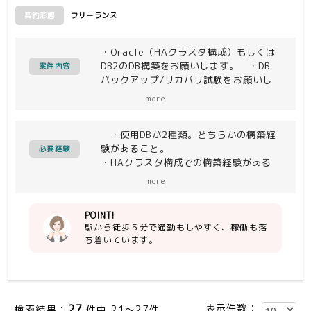
フリーランス
契約形態
・Oracle（HAクラスタ構成）もしくは
DB2のDB構築をお願いします。 ・DB
案件内容
バックアップ/リカバリ試験をお願いし
ます。
more
・使用DBが2種類。どちらかの構築経
験があること。
必要経験
・HAクラスタ構成での構築経験がある
こと。
more
・DB構築後のテーブル作成やSQL精
査ができれば尚可。（優先される）
POINT!
駅から徒歩５分で通勤もしやすく、稼働も落
ち着いています。
27
表示件数：
検索結果：
件中 21～27件