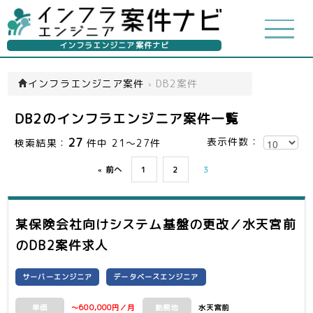
インフラエンジニア案件ナビ
インフラエンジニア案件
›
DB2案件
DB2のインフラエンジニア案件一覧
27
表示件数：
検索結果：
件中 21～27件
« 前へ
1
2
3
某保険会社向けシステム基盤の更改／水天宮前
のDB2案件求人
サーバーエンジニア
データベースエンジニア
～600,000円／月
水天宮前
単価
勤務地