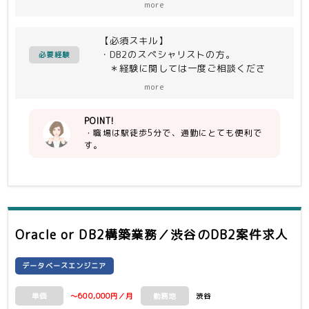
more
DB2の運用をメインとした作業となりま
す。
【必須スキル】
・DB2のスペシャリストの方。
必要経験
＊経験に関しては一度ご相談くださ
い。
more
POINT!
・職場は駅徒歩5分で、通勤にとても便利で
す。
Oracle or DB2構築業務／渋谷
のDB2案件求人
データベースエンジニア
～600,000円／月
渋谷
単価
勤務地