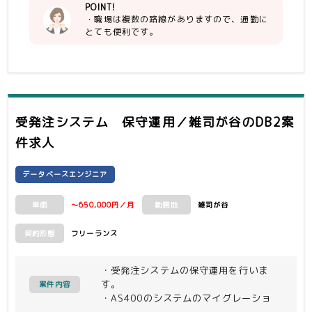
POINT!
・職場は複数の路線がありますので、通勤に
とても便利です。
受発注システム 保守運用／雑司が谷
のDB2案
件求人
データベースエンジニア
～650,000円／月
雑司が谷
単価
勤務地
フリーランス
契約形態
・受発注システムの保守運用を行いま
す。
案件内容
・AS400のシステムのマイグレーショ
ン(Java)はほぼ完了していますので、