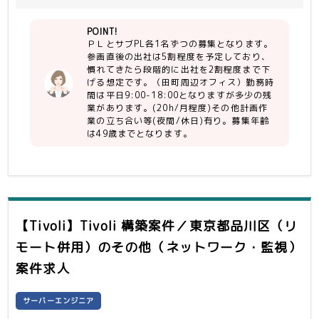
理、ベンダーコントロール等
程)
・大規模ネットワーク構築経験
POINT!
・ルータ/スイッチ/ファイヤーウォー
ＰＬとサブPL各1名ずつの募集となります。
ル/等NW機器の設計/構築経験
参画直後の出社は5割程度を予定しており、
慣れてきたら段階的に出社を2割程度まで下
げる想定です。（田町周辺オフィス）勤務時
間は平日9:00-18:00となりますが多少の残
業があります。(20h/月程度)その他計画作
業の立ち合い等(夜間/休日)有り。募集年齢
は49歳までとなります。
【Tivoli】Tivoli 構築案件／東京都品川区（リ
モート併用）
のその他（ネットワーク・監視）
案件求人
サーバーエンジニア