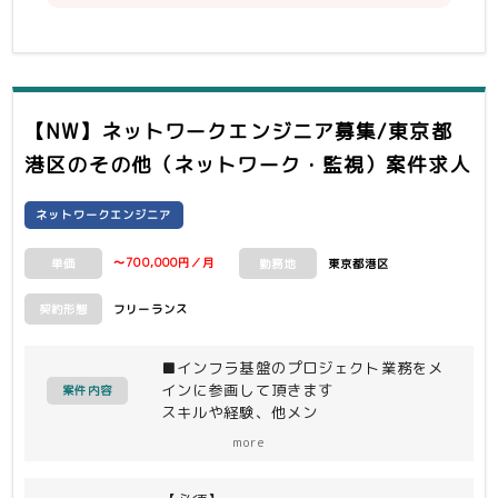
【NW】ネットワークエンジニア募集/東京都
港区
のその他（ネットワーク・監視）案件求人
ネットワークエンジニア
〜700,000円／月
東京都港区
単価
勤務地
フリーランス
契約形態
■インフラ基盤のプロジェクト業務をメ
インに参画して頂きます
案件内容
スキルや経験、他メン
バーとの兼ね合いにより運用業務を担っ
more
て頂く可能性もあります。一例として以
下の作業