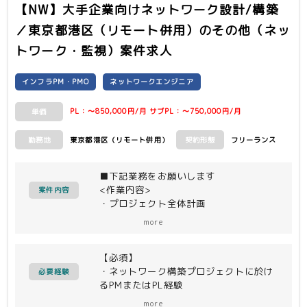
【NW】大手企業向けネットワーク設計/構築
／東京都港区（リモート併用）
のその他（ネッ
トワーク・監視）案件求人
インフラPM・PMO
ネットワークエンジニア
PL：〜850,000円/月 サブPL：〜750,000円/月
単価
東京都港区（リモート併用）
フリーランス
勤務地
契約形態
■下記業務をお願いします
<作業内容>
案件内容
・プロジェクト全体計画
(スケジュール/WBS/工数見積/リスク分
more
析/品質方針 等)
・エンドユーザはじめステークホルダー
【必須】
との打ち合わせ/調整
・ネットワーク構築プロジェクトに於け
・仕様検討/要件定義/基本設計/詳細設
必要経験
るPMまたはPL経験
計/設計書レビュー
・プロジェクト管理/推進、メンバー管
・ベンダーコントロール(構築/テスト工
more