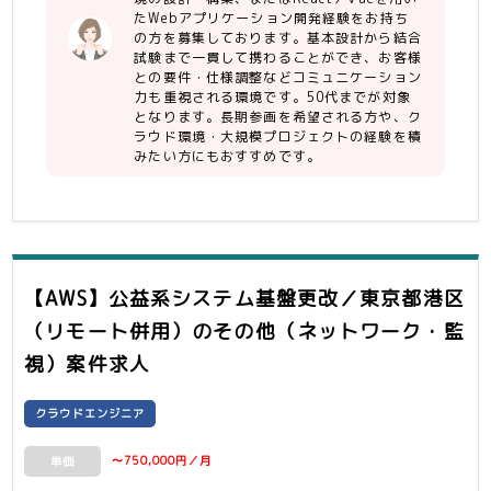
でも可）
たWebアプリケーション開発経験をお持ち
・zabbixを使用したシステムの開発経
の方を募集しております。基本設計から結合
験あり
試験まで一貫して携わることができ、お客様
・Webアプリケーション（フロントエ
との要件・仕様調整などコミュニケーション
力も重視される環境です。50代までが対象
ンド）の開発経験
となります。長期参画を希望される方や、ク
（reactまたはvueを利用した経験あ
ラウド環境・大規模プロジェクトの経験を積
り）
みたい方にもおすすめです。
【尚可】
・大規模プロジェクトの経験
・クラウド環境で動作するアプリケーシ
ョンの開発経験
【AWS】公益系システム基盤更改／東京都港区
【人物】
・勤怠/健康状態に問題のない方
（リモート併用）
のその他（ネットワーク・監
・長期継続出来る方
視）案件求人
クラウドエンジニア
〜750,000円／月
単価