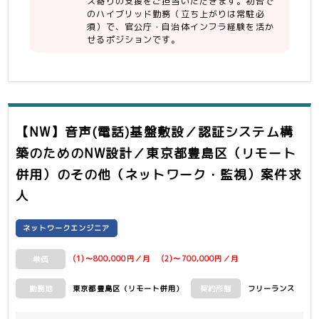
ス寄りの支援をご担当いただきます。初台で
のハイブリッド勤務（立ち上がりは常駐必
須）で、官公庁・自治体インフラ経験を活か
せるポジションです。
【NW】音声(電話)基盤敷設／認証システム構
築のためのNW設計／東京都豊島区（リモート
併用）
のその他（ネットワーク・監視）案件求
人
ネットワークエンジニア
(1)〜800,000円／月 (2)〜700,000円／月
単価
東京都豊島区（リモート併用）
フリーランス
勤務地
契約形態