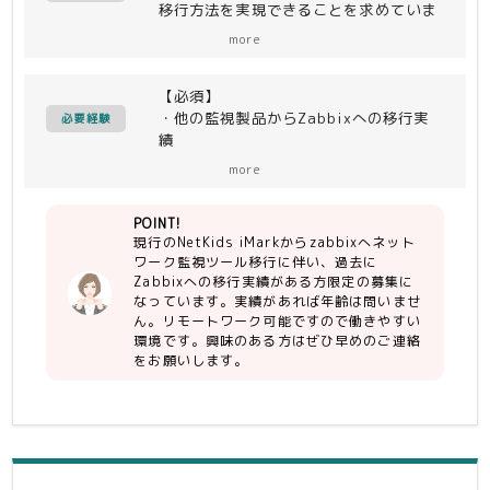
移行方法を実現できることを求めていま
す。
more
対象：数十台
【必須】
・他の監視製品からZabbixへの移行実
必要経験
績
more
【尚可】
・NetKids iMarkの知見
POINT!
現行のNetKids iMarkからzabbixへネット
ワーク監視ツール移行に伴い、過去に
Zabbixへの移行実績がある方限定の募集に
なっています。実績があれば年齢は問いませ
ん。リモートワーク可能ですので働きやすい
環境です。興味のある方はぜひ早めのご連絡
をお願いします。