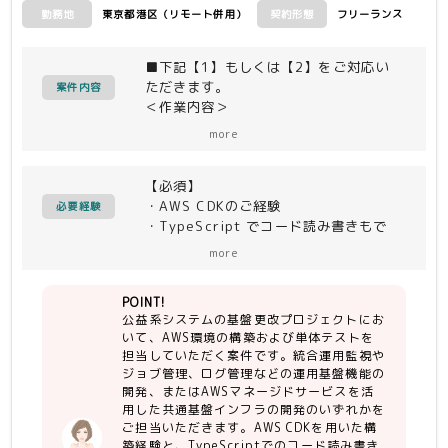
東京都港区（リモート併用）
フリーランス
勤務地
契約形態
■下記【1】もしくは【2】をご対応い
ただきます。
案件内容
＜作業内容＞
【1】統合運用監視・管理機能の開発お
more
よび単体テスト
・監視（CloudWatch等）
【必須】
・ジョブ管理（StepFuctions等）
・AWS CDKのご経験
・ログ管理（S3、CloudWatch等）
必要経験
・TypeScript でコード読み書きもで
・ウィルス対策（TrendMicro Trend
きる方
Vision One(3rdParty製品)、
more
GuardDuty Malware Protection
for S3等）
POINT!
・リモート操作（Systems Manager
公益系システムの基盤更改プロジェクトにお
等、LANSCOPE Remote Desktop
いて、AWS環境の構築および単体テストを
(3rdParty製品) ）
担当していただく案件です。統合運用監視や
・インシデント管理（Redmine）
ジョブ管理、ログ管理などの運用基盤機能の
開発、またはAWSマネージドサービスを活
【2】AWSマネージドサービスを利用す
用した共通基盤インフラの開発のいずれかを
る共通基盤インフラの開発および単体テ
ご担当いただきます。AWS CDKを用いた構
築経験と、TypeScriptでのコード読み書き
スト