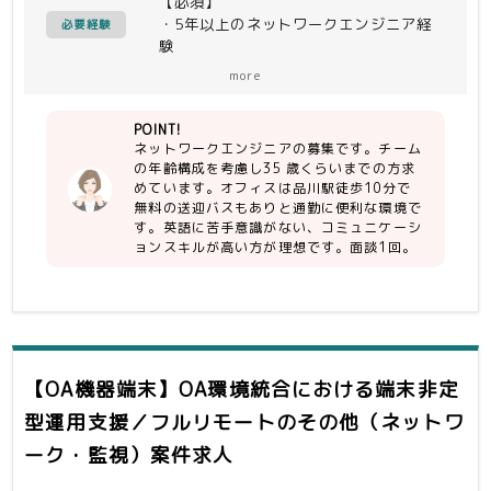
【必須】
を想定しています。
・5年以上のネットワークエンジニア経
・プロジェクト
必要経験
験
・インフラ更改
・積極的に周知とコミュニケーションを
more
とり仕事を進められること
アプリチームからの依頼に基づいて通信
・英語に抵抗がないこと
要件をとりまとめて資料を作成する。
POINT!
ドイツ本社へ通信要件を元にファイアウ
ネットワークエンジニアの募集です。チーム
ォールのルール追加や負荷分散装置・ル
の年齢構成を考慮し35 歳くらいまでの方求
ータ・
めています。オフィスは品川駅徒歩10分で
スイッチの設定追加を依頼し、進捗を管
無料の送迎バスもありと通勤に便利な環境で
理する。
す。英語に苦手意識がない、コミュニケーシ
ョンスキルが高い方が理想です。面談1回。
仮想マシン移行におけるネットワーク作
業を洗い出して実施する。
仮想マシン移行時に障害が発生したとき
に原因の切り分けに協力し、必要に応じ
てドイツ本社へネットワーク機器の設定
【OA機器端末】OA環境統合における端末非定
変更を依頼する。
型運用支援／フルリモート
・運用業務
のその他（ネットワ
・インシデント対応
ーク・監視）案件求人
・障害対応
・セキュリティ対応