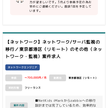
会社約30社の現在独自に調達・運用さ
方が望ましいです。3月より参画予定の為お
れているOA環境(社内NW、PC/スマホ/
早めにご連絡ください。面談1回を予定して
タブレット等の端末、M365のライセン
います。
ス等)を、持株企業の開発する「統合
OA」環境に統合・移行する案件です。
【ネットワーク】ネットワーク/サーバ監視の
移行／東京都港区（リモート）
のその他（ネッ
トワーク・監視）案件求人
ネットワークエンジニア
〜700,000円／月
東京都港区（リモート）
単価
勤務地
フリーランス
契約形態
■NetKids iMarkからzabbixへの移行
設計までは完了しているため、効率的な
案件内容