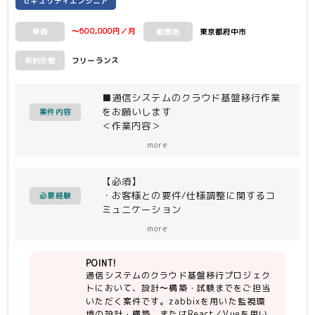
セキュリティエンジニア
〜600,000円／月
東京都府中市
単価
勤務地
フリーランス
契約形態
■通信システムのクラウド基盤移行作業
をお願いします
案件内容
＜作業内容＞
システムの設計〜構築、試験実施
more
・zabbix(統合監視ツール)を使用した
環境の設計・構築
【必須】
・reactまたはvueを使用したWEBアプ
・お客様との要件/仕様調整に関するコ
リケーションの開発
必要経験
ミュニケーション
・担当フェーズ：基本設計〜結合試験
（メール、チャット、会議にてお客様と
more
齟齬なく会話ができること）
・PJリーダ、仕様統括、開発チームリ
POINT!
ーダとのコミュニケーション
通信システムのクラウド基盤移行プロジェク
（自ら報告、連絡、相談ができること）
トにおいて、設計〜構築・試験までをご担当
・自身の作業が管理できること
いただく案件です。zabbixを用いた監視環
・次のどちらかの経験があること（両方
境の設計・構築、またはReact／Vueを用い