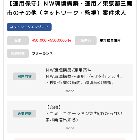
【運用保守】ＮＷ環境構築・運用／東京都三鷹
市
のその他（ネットワーク・監視）案件求人
ネットワークエンジニア
450,000〜550,000／円
東京都三鷹市
単価
勤務地
フリーランス
契約形態
ＮＷ環境構築/運用案件
ＮＷ環境構築〜運用・保守を行います。
案件内容
・検証作業の時間、環境等の調整。
・検証の課題、課題対処状況の確認。
more
・上記の状況確認のための打ち合わせ参
加(会議が重なれば5時間ほど)
【必須】
・作業場所の環境(ファイルサーバ等)や
・コミュニケーション能力(わからない
備品の管理
必要経験
事が発信出来る)
・比較タフな作業も臨機横柄に対応でき
more
ること
・CCNA相当の知識を持ち上級者の指示