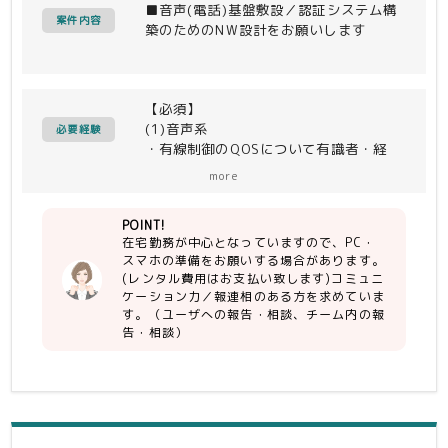
■音声(電話)基盤敷設／認証システム構
案件内容
築のためのNW設計をお願いします
【必須】
(1)音声系
必要経験
・有線制御のQOSについて有識者・経
験者
more
・コミュニケーション力／報連相（ユー
ザへの報告・相談、チーム内の報告・相
POINT!
談）
在宅勤務が中心となっていますので、PC・
スマホの準備をお願いする場合があります。
(2）認証系
(レンタル費用はお支払い致します)コミュニ
・何らかの認証系システム設計(構築込)
ケーション力／報連相のある方を求めていま
の有識者・経験者
す。（ユーザへの報告・相談、チーム内の報
・コミュニケーション力／報連相（ユー
告・相談）
ザへの報告・相談、チーム内の報告・相
談）