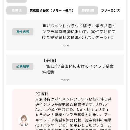
東京都渋谷区（リモート併用）
フリーランス
勤務地
契約形態
■ガバメントクラウド移行に伴う共通イ
ンフラ基盤構築において、案件受注に向
案件内容
けた提案資料の標準化（パッケージ化）
を支援いただきます
more
＜作業内容＞
・要件に応じたアーキテクチャ検討
【必須】
（AWS/Azure/GCP、Cisco、Palo
・官公庁/自治体におけるインフラ系案
Alto等）
必要経験
件経験
・採用製品の比較検討および調達商流の
・大規模インフラ基盤（IaaS/NW/セキ
検討
more
ュリティ）の設計・構築経験
・提案パッケージ（提案書、付録資料）
の整備
POINT!
【尚可】
・社内プレゼン資料や打ち合わせ資料の
自治体向けガバメントクラウド移行に伴う共
・プリセールス経験（提案検討、提案書
作成
通インフラ基盤構築支援案件です。AWS／
作成他）
・SEリソース確保のためのスキルセッ
Azure／GCPをはじめ、NW・セキュリティ
・官公庁/自治体の入札対応経験
ト明確化支援
を含めた大規模インフラ基盤を対象に、アー
キテクチャ検討や製品比較、提案資料の標準
化（パッケージ化）を中心としたプリセール