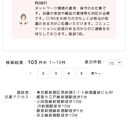
POINT!
を着実に実行できること
ネットワーク環境の運用・保守のお仕事で
・インフラ/ＮＷの実業務知識
す。会議の参加や備品の管理等も対応が必要
です。CCNAをお持ちの方もしくは相当の知
【尚可】
識のある方がご応募いただけます。コミュニ
・REDHut(RHEL)経験
ケーションに自信のある方からのご連絡をお
・CentOS経験
待ちしております。面談1回。
・L2,L3、VLAN構築経験
・LINUX、OpenStack経験
・WireShankによるパケットのモニ
ター、不具合解析の経験
※他モニター、ソフトでも可
103
表示件数：
検索結果：
件中 1～10件
1
2
3
4
5
次へ »
面談地：
東京都新宿区西新宿3-1-5新宿嘉泉ビル8F
交通アクセス：
都営大江戸線新宿駅徒歩5分
小田急線新宿駅徒歩10分
JR新宿駅徒歩10分
都営新宿線新宿駅徒歩5分
京王線新宿駅徒歩10分