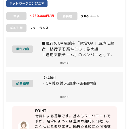
ネットワークエンジニア
・変更作業
【システム環境】
〜750,000円/月
フルリモート
単価
勤務地
アプ
リ:ActiveDirectory,Exchange2016,DNS,Mi
フリーランス
契約形態
Veeam
backup&replication,Veritas
■現行のOA環境を「統合OA」環境に統
Backup Exec, M365
合・移行する案件における支援
案件内容
ミドルウェア: SQL server
「運用支援チーム」のメンバーとして、
OS: Windows
-移行前運用検討
server2019,2016,2012,2008
more
-移行中運用調整
R2,Red Hat Enterprise Linux8,6
-移行後運用整理および実施
ハイパーバイザー: VMware ESXi7.0,
【必須】
-非定型運用業務の定型化
6.5
・OA機器端末調達〜展開経験
等のタスクを遂行して頂く想定です。
必要経験
サーバ: Dell Technologies
VxRAIL,PowerEdge,HP
【尚可】
体制：顧客企業メンバー 複数名
Proliant,Oracle Database
more
・運用設計経験
上位シニアマネージャー 1名
Appliance
・（場合によって）豊洲or麹町への出社
マネージャー 2名
ストレージ: Dell Technologies
POINT!
が可能であること
他メンバー 5名以上
DataDomain,HP,NetApp
増員による募集です。基本はフルリモートで
・OA環境統合案件の経験
ネットワーク: Cisco, Checkpoint,
すが、場合によっては豊洲か麹町に出社いた
・大規模PJでのマネジメント経験
大手物流系持株企業の配下に属する事業
F5, zscaler
だくこともあります。臨機応変に対応可能な