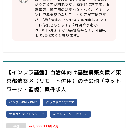
ができる方が対象です。勤務地は六本木、海
・IaC実装・テスト
浜幕張、都庁前のいずれかとなり、ドキュメ
・CDKパイプライン構築・ブラッシュア
ント作成業務のみリモート対応が可能です
アップ（TypeScript/Java Script）
が、AWS環境へアクセスする作業はオンサ
・Gitlab構築
イト必須となります。2月開始予定で、
・DNSサーバ実装
2028年3月末までの長期案件です。年齢制
限は50代までとなります。
【インフラ基盤】自治体向け基盤構築支援／東
京都渋谷区（リモート併用）
のその他（ネット
ワーク・監視）案件求人
インフラPM・PMO
クラウドエンジニア
セキュリティエンジニア
ネットワークエンジニア
〜1,000,000円／月
単価