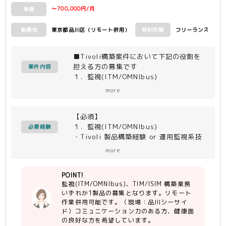
〜700,000円/月
単価
東京都品川区（リモート併用）
フリーランス
勤務地
契約形態
■Tivoli構築案件において下記の役割を
担える方の募集です
案件内容
１．監視(ITM/OMNIbus)
２．TIM/ISIM 構築業務
more
※いずれか 1 製品を担当
【必須】
<作業内容>
１．監視(ITM/OMNIbus)
・詳細設計〜サービスインまでの上記各
必要経験
・Tivoli 製品構築経験 or 運用監視系技
Tivoli 担当業務
術経験者(JP1等)
more
・何らかの運用ツールの使用経験
POINT!
２．TIM/ISIM 構築業務
監視(ITM/OMNIbus)、TIM/ISIM 構築業務
・ユーザーのセキュリティ管理
いずれか1製品の募集となります。リモート
・TIM/ISIM 構築経験
作業併用可能です。（現場：品川シーサイ
・何らかの運用ツールの使用経験
ド）コミュニケーション力のある方、健康面
の良好な方を希望しています。