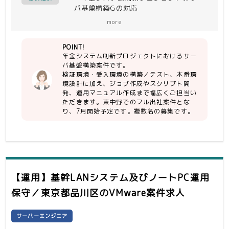
バ基盤構築Gの対応
PRIMERGY、ISM、PowerCLI、
・行程；方式設計、詳細設計、構築、テ
PowerShell、Systemwalker
more
ストで、環境構築に加えて運用マニュア
Operation Manager）
ルとジョブスクリプト作成
POINT!
・ミドルウェア以降の構築は別のグルー
１．SV基盤構築Gにて、検証環境、受
年金システム刷新プロジェクトにおけるサー
プが担当
入環境の構築作業・テスト、および本番
バ基盤構築案件です。
・特にVMWare経験者（※今回
環境の設計を実施
検証環境・受入環境の構築／テスト、本番環
vSphere8からVCF9に更新）、
各環境の規模感としては下記のとおり。
境設計に加え、ジョブ作成やスクリプト開
WindowsServer経験者
（環境により異なるため目安です）
発、運用マニュアル作成まで幅広くご担当い
・PRIMERGY×20
ただきます。東中野でのフル出社案件とな
・ESXi×20
り、7月開始予定です。複数名の募集です。
・vCenter×1
・Windows Server ×6
２．スクリプト設計・製造・テスト、ジ
ョブの作成・テスト、運用マニュアルの
作成・テストを実施する。
【運用】基幹LANシステム及びノートPC運用
・ジョブ×15
保守／東京都品川区
のVMware案件求人
・マニュアル×40
＜開発環境＞
サーバーエンジニア
vCenter、ESXi、WindowsServer、