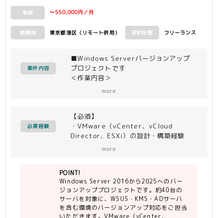
〜550,000円／月
単価
東京都港区（リモート併用）
フリーランス
勤務地
契約形態
■Windows Serverバージョンアップ
プロジェクトです
案件内容
＜作業内容＞
・Windows Server 2016から2025へ
more
のバージョンアップ
・対象サーバ：約40台
【必須】
・WSUS、KMS、ADサーバを含む環境
・VMware（vCenter、vCloud
のバージョンアップ対応
必要経験
Director、ESXi）の設計・構築経験
・Windows Serverの設計・構築・バ
more
ージョンアップ経験
POINT!
【尚可】
Windows Server 2016から2025へのバー
・勤怠が良い方
ジョンアッププロジェクトです。約40台の
・コミュニケーション能力（進捗報告、
サーバを対象に、WSUS・KMS・ADサーバ
問題発生時のエスカレーション）
を含む環境のバージョンアップ対応をご担当
・Windows OSのバージョンアップ、
いただきます。VMware（vCenter、