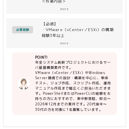
＜作業内容＞
サーバ基盤構築対応。
more
環境設計〜構築、単体テスト、ジョブ作
成、スクリプト作成、運用マニュアル作
【必須】
成を担当
・VMware（vCenter／ESXi）の構築
必要経験
経験3年以上
・WindowsServerの設計構築経験3年
more
以上
・PowerShellまたはPowerCLI経験
POINT!
・コミュニケーション能力
年金システム刷新プロジェクトにおけるサー
バ基盤構築案件です。
【尚可】
VMware（vCenter／ESXi）やWindows
・Systemwalker Operation
Server環境での設計・構築を中心に、単体
Manager経験
テスト、ジョブ作成、スクリプト作成、運用
・ジョブ／運用マニュアル作成経験
マニュアル作成まで幅広くご担当いただきま
す。PowerShellまたはPowerCLIの経験をお
持ちの方におすすめで、東中野常駐、即日〜
2026年12月までの案件です。20代後半〜
30代の方を対象に1名募集しています。