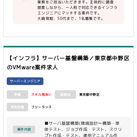
と
告書作成対応など）
業務をご担当いただきます。主体的に調査・
・WidowsServerの基本設計〜構築、
OS：VMware、Windows
提案しながら、一人称で対応できるインフラ
試験までの経験を有する
エンジニアにマッチする案件です。
機能：ActiveDirectory、WSUS、フ
大崎常駐、50代まで、1名募集です。
ァイルサーバ、Entra Connect
【人物】
パッケージ：LogStorage、X/SIEM、
・社会人としてのコミュニケーション能
SKYSEA、i-FILTER、
力
Veeem Backup & Replication、
・1人称で動ける（誰かに細かく指示し
ApexOne、InterSafe
てもらって動くワーカーはNG）
アプライアンス：Zabbix、vCenter、
・未経験な製品であっても自分で調べて
ESSAdminONE
【インフラ】サーバー基盤構築／東京都中野区
提案、設定できる能力
のVMware案件求人
・十分に健康であり、自己管理できるこ
と
・基本ルール、コンプライアンス遵守で
サーバーエンジニア
きること
・顧客や社内関係者に対して技術的な内
スキル見合い
東京都中野区
単価
勤務地
容を分かりやすく説明できること
・他のメンバーと情報共有し、業務の効
フリーランス
契約形態
率化に貢献できること
■サーバ基盤構築(環境設計〜構築・単
体テスト、ジョブ作成・テスト、スクリ
案件内容
プト作成・テスト、運用マニュアル作