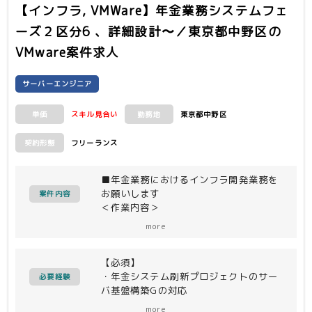
・ディスク/バックアップ
【インフラ, VMWare】年金業務システムフェ
・NW
ーズ２区分6 、詳細設計〜／東京都中野区
の
・実行系MWT
・アダプタ製品T
VMware案件求人
・運用基盤（監視・ジョブ・ログ）T
・DBT
サーバーエンジニア
言語 ： vCenter、ESXi、
WindowsServer、PRIMERGY、ISM、
スキル見合い
東京都中野区
単価
PowerCLI、PowerShell、
勤務地
Systemwalker Operation Manager
フリーランス
契約形態
・スキル：年金システム刷新プロジェク
トのサーバ基盤構築対応
■年金業務におけるインフラ開発業務を
・行程：方式設計、詳細設計、構築、テ
お願いします
案件内容
ストで、環境構築に加えて運用マニュア
＜作業内容＞
ルとジョブスクリプト作成
サーバ基盤構築
・経験年数：3年以上
more
(環境設計〜構築・単体テスト、ジョブ
作成・テスト、スクリプト作成・テス
【必須】
ト、運用マニュアル作成)（vCenter、
・年金システム刷新プロジェクトのサー
ESXi、WindowsServer、
必要経験
バ基盤構築Gの対応
PRIMERGY、ISM、PowerCLI、
行程；方式設計、詳細設計、構築、テス
PowerShell、Systemwalker
more