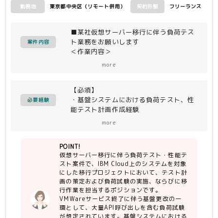
東京都中央区（リモート併用）
フリーランス
勤務地
契約形態
■某社仮想サーバー移行に伴う負荷テス
ト業務をお願いします
案件内容
＜作業内容＞
IBMCloud上に構築されたシステムに
more
て、VMWareサービス終了に伴う仮想
サーバーの移行を実施します。
【必須】
主に負荷テストのテスト計画作成および
・基盤システムにおける負荷テスト、性
実施、
必要経験
能テスト計画作成経験
その後の移行作業を担当いただける方を
・テスト仕様書（テストケース）作成経
募集いたします。
more
験
大量のAPI呼び出しによる負荷テスト実
・負荷ツール（Jmeterを想定）を利用
施が想定されています
POINT!
した負荷テスト、性能テスト実施経験
仮想サーバー移行に伴う負荷テスト・性能テ
スト案件で、IBM Cloud上のシステムを対象
【尚可】
にした移行プロジェクトにおいて、テスト計
・クラウド環境での設計構築または運用
画の策定および負荷試験の実施、ならびに移
業務経験
行作業を担当するポジションです。
VMWareサービス終了に伴う基盤更改の一
環として、大量API呼び出しを含む負荷試験
が想定されています。基盤システムにおける