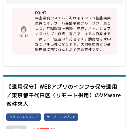
トで、環境構築に加えて運用マニュアル
Operation Manager）
とジョブスクリプト作成
POINT!
・ミドルウェア以降の構築は別のグルー
１．SV基盤構築Gにて、検証環境、受
年金業務システムにおけるインフラ基盤構築
プが担当
入環境の構築作業・テスト、および本番
案件です。サーバ基盤構築グループの一員と
・特にVMWare経験者（※今回
環境の設計を実施
して、詳細設計〜構築・単体テスト、ジョブ
vSphere8からVCF9に更新）、
各環境の規模感としては下記のとおり。
／スクリプト作成、運用マニュアル作成まで
WindowsServer経験者
（環境により異なるため目安です）
一貫してご担当いただきます。勤務地は東中
・PRIMERGY×20
野でフル出社となります。大規模環境での基
・ESXi×20
盤構築に携わることができる案件です。
・vCenter×1
・Windows Server ×6
２．スクリプト設計・製造・テスト、ジ
ョブの作成・テスト、運用マニュアルの
作成・テストを実施する。
【運用保守】WEBアプリのインフラ保守運用
・ジョブ×15
／東京都千代田区（リモート併用）
のVMware
・マニュアル×40
案件求人
＜開発環境＞ vCenter、ESXi、
WindowsServer、PRIMERGY、ISM、
クラウドエンジニア
サーバーエンジニア
PowerCLI、PowerShell、
Systemwalker Operation Manager