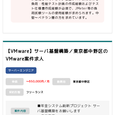
負荷・性能テスト計画の作成経験およびテス
ト仕様書作成経験が必須で、JMeter等の負
荷試験ツールの使用経験が求められます。中
堅〜ベテラン層の方を求めています。
【VMware】サーバ基盤構築／東京都中野区
の
VMware案件求人
サーバーエンジニア
〜650,000円／月
東京都中野区
単価
勤務地
フリーランス
契約形態
■年金システム刷新プロジェクト サー
バ基盤構築をお願いします
案件内容