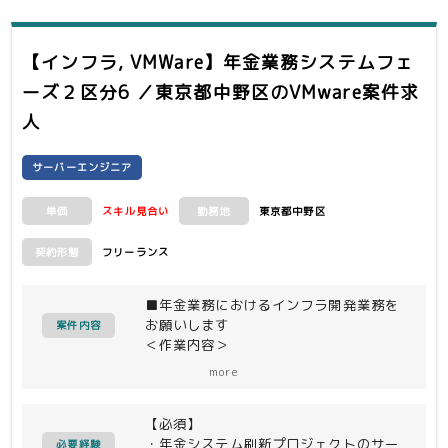
【インフラ, VMWare】年金業務システムフェ
ーズ２区分6 ／東京都中野区
のVMware案件求
人
サーバーエンジニア
スキル見合い
東京都中野区
単価
勤務地
フリーランス
契約形態
■年金業務におけるインフラ開発業務を
お願いします
案件内容
＜作業内容＞
サーバ基盤構築
more
(環境設計〜構築・単体テスト、ジョブ
作成・テスト、スクリプト作成・テス
【必須】
ト、運用マニュアル作成)（vCenter、
・年金システム刷新プロジェクトのサー
ESXi、WindowsServer、
必要経験