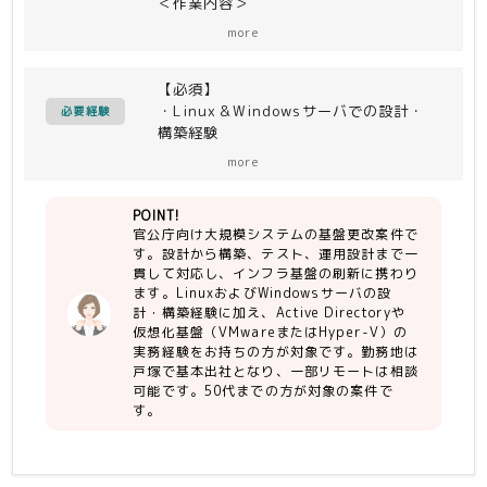
＜作業内容＞
・設計〜構築・テスト、運用設計
more
【必須】
・Linux＆Windowsサーバでの設計・
必要経験
構築経験
・ActiveDirectory、仮想化基盤
more
(VMware or Hyper-V)の実務経験
POINT!
【尚可】
官公庁向け大規模システムの基盤更改案件で
・NW知見
す。設計から構築、テスト、運用設計まで一
・運用設計の経験
貫して対応し、インフラ基盤の刷新に携わり
ます。LinuxおよびWindowsサーバの設
計・構築経験に加え、Active Directoryや
仮想化基盤（VMwareまたはHyper-V）の
実務経験をお持ちの方が対象です。勤務地は
戸塚で基本出社となり、一部リモートは相談
可能です。50代までの方が対象の案件で
す。