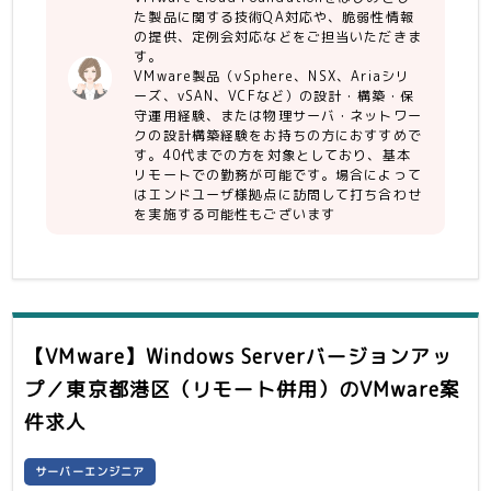
・VMware製品の知識習得、スキルア
頂きます。
た製品に関する技術QA対応や、脆弱性情報
ップのモチベーションがある方
の提供、定例会対応などをご担当いただきま
・新しいことを学び続けるモチベーショ
＜担当する製品例＞
す。
ンのある方
VCF（VMware Cloud Foundation）
VMware製品（vSphere、NSX、Ariaシリ
・多彩なプロフェッショナルに囲まれる
ーズ、vSAN、VCFなど）の設計・構築・保
※キャッチアップして頂く意欲があれば
守運用経験、または物理サーバ・ネットワー
環境でスキルを磨きたい
現時点で上記のスキルがなくても構いま
クの設計構築経験をお持ちの方におすすめで
・課題解決、サービス向上のために積極
せん。
す。40代までの方を対象としており、基本
的なコミュニケーションができる
リモートでの勤務が可能です。場合によって
・自分で対応方針などを決定し推し進め
はエンドユーザ様拠点に訪問して打ち合わせ
ることができる方
を実施する可能性もございます
【VMware】Windows Serverバージョンアッ
プ／東京都港区（リモート併用）
のVMware案
件求人
サーバーエンジニア