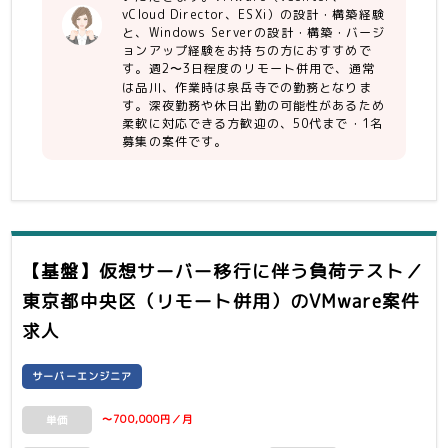
移行設計経験
vCloud Director、ESXi）の設計・構築経験
・ADサーバのOSバージョンアップ経験
と、Windows Serverの設計・構築・バージ
・基本的なシステム・ネットワークの知
ョンアップ経験をお持ちの方におすすめで
す。週2〜3日程度のリモート併用で、通常
識（基本情報技術者レベル）
は品川、作業時は泉岳寺での勤務となりま
す。深夜勤務や休日出勤の可能性があるため
柔軟に対応できる方歓迎の、50代まで・1名
募集の案件です。
【基盤】仮想サーバー移行に伴う負荷テスト／
東京都中央区（リモート併用）
のVMware案件
求人
サーバーエンジニア
〜700,000円／月
単価