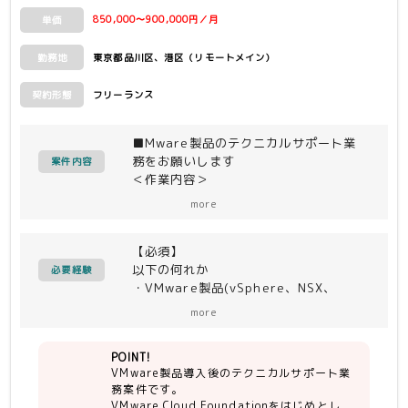
850,000〜900,000円／月
単価
東京都品川区、港区（リモートメイン）
勤務地
フリーランス
契約形態
■Mware製品のテクニカルサポート業
務をお願いします
案件内容
＜作業内容＞
VMware製品導入後の保守サポート対
more
応。
・VMware製品（VMware Cloud
【必須】
Foundation）仕様に関する技術的な
以下の何れか
QA対応
必要経験
・VMware製品(vSphere、NSX、
・担当ユーザの環境に該当するKBや脆
Ariaシリーズ、vSAN、VCFなど)の設
弱性情報の提供
more
計・構築・保守運用のいずれかの経験
・担当ユーザに対して月次の定例会の開
・物理サーバの設計、構築経験
催
POINT!
・物理ネットワークの設計、構築経験
※基準として5社分の担当ユーザをメイ
VMware製品導入後のテクニカルサポート業
ンに対応頂きます。
務案件です。
【人物】
※原則的に単独で上記の対応を実施して
VMware Cloud Foundationをはじめとし