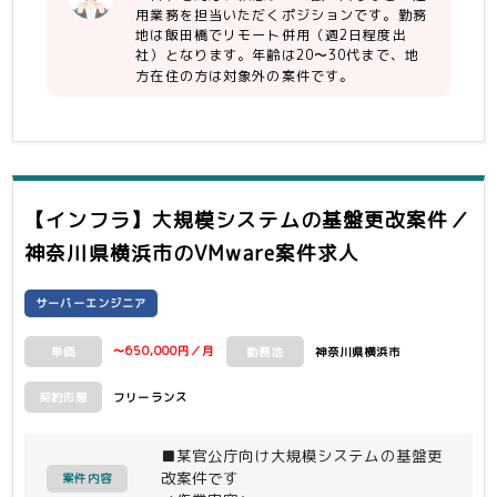
・柔軟かつ能動的に業務遂行できる方
BIG-IP／PHP
用業務を担当いただくポジションです。勤務
地は飯田橋でリモート併用（週2日程度出
【尚可】
社）となります。年齢は20〜30代まで、地
・Apacheの運用経験（設定ファイル編
方在住の方は対象外の案件です。
集程度）
・VMwareの運用経験および仮想マシ
ン構築経験（2年以上）
・BIG-IPの運用経験
・PHPの運用経験（Config編集程度）
・大規模システムの運用経験
【インフラ】大規模システムの基盤更改案件／
神奈川県横浜市
のVMware案件求人
サーバーエンジニア
〜650,000円／月
神奈川県横浜市
単価
勤務地
フリーランス
契約形態
■某官公庁向け大規模システムの基盤更
改案件です
案件内容