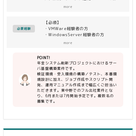
成)
more
（vCenter、ESXi、
WindowsServer、PRIMERGY、ISM、
【必須】
PowerCLI、PowerShell、
・VMWare経験者の方
Systemwalker Operation
必要経験
・WindowsServer経験者の方
Manager）をお願いします
＜作業内容＞
more
【尚可】
各環境の規模感としては下記のとおり。
・年金システム刷新プロジェクトのサー
（環境により異なるため目安です）
POINT!
バ基盤構築対応
SV基盤構築Gにて、検証環境、受入環
年金システム刷新プロジェクトにおけるサー
境の構築作業・テストおよび本番環境の
バ基盤構築案件です。
設計を実施
検証環境・受入環境の構築／テスト、本番環
・PRIMERGY×20
境設計に加え、ジョブ作成やスクリプト開
・ESXi×20
発、運用マニュアル作成まで幅広くご担当い
・vCenter×1
ただきます。東中野でのフル出社案件とな
・Windows Server ×6
り、6月または7月開始予定です。複数名の
募集です。
スクリプト設計・製造・テスト、ジョブ
の作成・テスト、運用マニュアルの作
成・テストを実施
・ジョブ×15
・マニュアル×40
※横並びで下記のチームが存在します