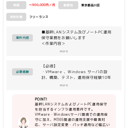
PRIMERGY、ISM、PowerCLI、
〜900,000円／月
東京都品川区
単価
勤務地
PowerShell、Systemwalker
Operation Manager
フリーランス
契約形態
■基幹LANシステム及びノートPC運用
保守業務をお願いします
案件内容
＜作業内容＞
E/U基幹LANシステムの運用保守業務で
more
す。
下記いずれのパートもしくは跨いで柔軟
【必須】
に作業いていただきます
・VMware 、Windows サーバの設
・ノートPC運用作業
必要経験
計、構築、テスト、運用保守経験10年
顧客に貸与しているノートPCセットア
以上
ップ支援、ハードウェア故障対応およ
more
・M365E3の運用経験もしくはそれに準
び、顧客の使用するM365（Teams、
ずる知識要する
Outlook、Sharepoint、Exchange
POINT!
等）、m-FILTER の運用支援、障害対
基幹LANシステムおよびノートPC運用保守
【尚可】
応
を担当するインフラ運用案件です。
・M365の主要のみならず幅広いサービ
VMware・Windowsサーバ環境での運用保
ス知識を有する
・サーバ運用作業（障害調査、設定変
守に加え、M365関連の運用支援や障害対
・Entra ID、Intuneの知見を有するこ
更、アップデート、パッチ適用、月次報
応、サーバ設定変更・パッチ適用など幅広い