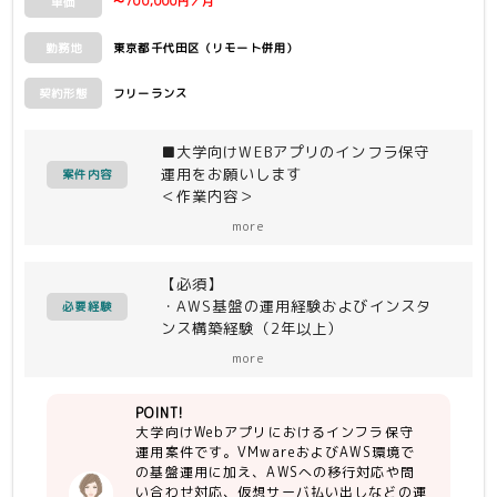
〜700,000円／月
単価
東京都千代田区（リモート併用）
勤務地
フリーランス
契約形態
■大学向けWEBアプリのインフラ保守
運用をお願いします
案件内容
＜作業内容＞
・大学向けWebアプリ／ホームページ
more
を提供しているシステムの仮想化基盤
（VMware/AWS）の保守運用
【必須】
・現行基盤（VMware）から次期基盤
・AWS基盤の運用経験およびインスタ
（AWS）への構築／移行対応
必要経験
ンス構築経験（2年以上）
・問い合わせ対応およびエンハンス対応
・RHELの運用経験（Config編集程度）
（仮想サーバ払い出し、基盤メンテナン
more
・運用手順書の作成経験
ス等）
・作業手順や成果物のレビュー経験
・基本は手順書に沿った作業、初回作業
POINT!
・ITインフラ業務に興味・向上心がある
時には手順書作成も実施
大学向けWebアプリにおけるインフラ保守
方
運用案件です。VMwareおよびAWS環境で
・コミュニケーション力・報連相ができ
＜主な環境(言語・ツール)＞
の基盤運用に加え、AWSへの移行対応や問
る方
AWS／VMware／RHEL／Apache／
い合わせ対応、仮想サーバ払い出しなどの運