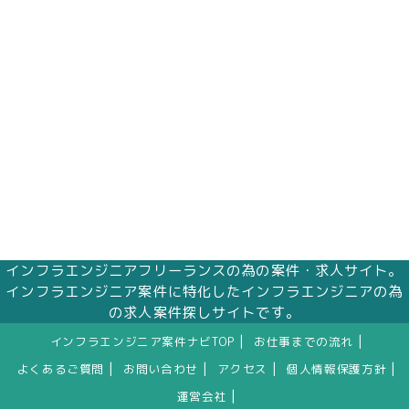
株式会社エムアイメイズ
個人情報保護管理者 オフィス事業部 松浦 朱
美
〒160－0023 東京都新宿区西新宿三丁目1番5
号 新宿嘉泉ビル8階
eメール：pv@mimaze.co.jp
インフラエンジニアフリーランスの為の案件・求人サイト。
インフラエンジニア案件に特化したインフラエンジニアの為
の求人案件探しサイトです。
|
|
インフラエンジニア案件ナビTOP
お仕事までの流れ
|
|
|
|
よくあるご質問
お問い合わせ
アクセス
個人情報保護方針
|
運営会社