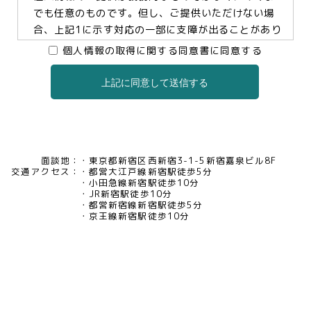
でも任意のものです。但し、ご提供いただけない場
合、上記1に示す対応の一部に支障が出ることがあり
ますので、予めご了承ください。
個人情報の取得に関する同意書に同意する
上記に同意して送信する
3.個人情報の提供及び委託について
当社は、お客様の同意がある場合及び法令に基づく
場合などを除き、個人情報を第三者に提供及び委託
いたしません。
面談地：
東京都新宿区西新宿3-1-5新宿嘉泉ビル8F
交通アクセス：
都営大江戸線新宿駅徒歩5分
4.個人情報の開示等について
小田急線新宿駅徒歩10分
JR新宿駅徒歩10分
当社は、お客様本人から保有個人データについて利
都営新宿線新宿駅徒歩5分
用目的の通知、開示、内容の訂正・追加・削除、利
京王線新宿駅徒歩10分
用の停止、消去及び第三者への提供の停止、又は第
三者提供記録の開示の請求等があった場合には、遅
滞なく対応いたいします。当社の開示・相談窓口責
任者(tel03-5321-6966 e-
mail:pv@mimaze.co.jp)までお申し出ください。