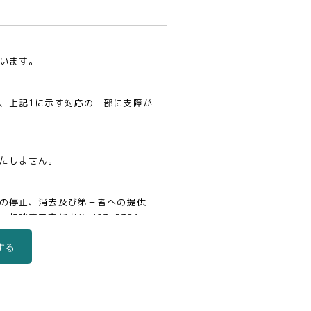
います。
、上記1に示す対応の一部に支障が
たしません。
の停止、消去及び第三者への提供
口責任者(tel03-5321-
する