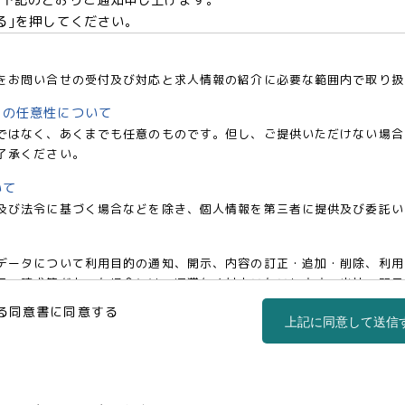
る｣を押してください。
をお問い合せの受付及び対応と求人情報の紹介に必要な範囲内で取り扱
との任意性について
ではなく、あくまでも任意のものです。但し、ご提供いただけない場合
了承ください。
いて
及び法令に基づく場合などを除き、個人情報を第三者に提供及び委託い
データについて利用目的の通知、開示、内容の訂正・追加・削除、利用
の請求等があった場合には、遅滞なく対応いたいします。当社の開示・相談窓
co.jp)までお申し出ください。
る同意書に同意する
上記に同意して送信
事業部 松浦 朱美
区西新宿三丁目1番5号 新宿嘉泉ビル8階