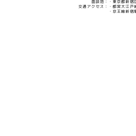
eメール：pv@mimaze.co.jp
面談地：
東京都新宿区
交通アクセス：
都営大江戸
京王線新宿