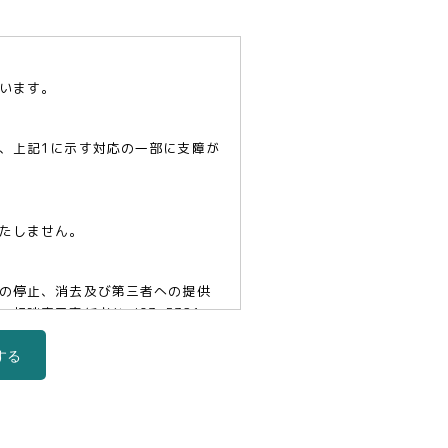
います。
、上記1に示す対応の一部に支障が
たしません。
の停止、消去及び第三者への提供
口責任者(tel03-5321-
する