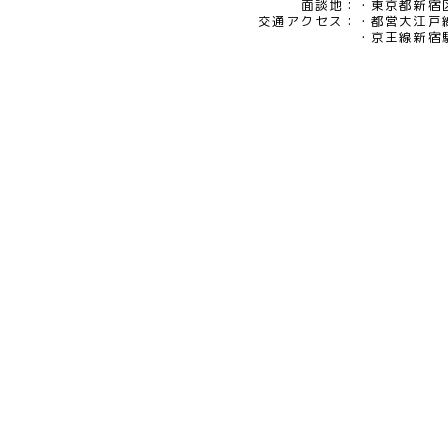
eメール：pv@mimaze.co.jp
面談地：
東京都新宿区
交通アクセス：
都営大江戸
京王線新宿