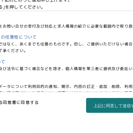
る｣を押してください。
をお問い合せの受付及び対応と求人情報の紹介に必要な範囲内で取り扱
との任意性について
ではなく、あくまでも任意のものです。但し、ご提供いただけない場合
了承ください。
いて
及び法令に基づく場合などを除き、個人情報を第三者に提供及び委託い
データについて利用目的の通知、開示、内容の訂正・追加・削除、利用
の請求等があった場合には、遅滞なく対応いたいします。当社の開示・相談窓
co.jp)までお申し出ください。
る同意書に同意する
上記に同意して送信
事業部 松浦 朱美
区西新宿三丁目1番5号 新宿嘉泉ビル8階