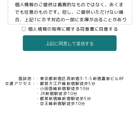
個人情報のご提供は義務的なものではなく、あくま
でも任意のものです。但し、ご提供いただけない場
合、上記1に示す対応の一部に支障が出ることがあり
ますので、予めご了承ください。
個人情報の取得に関する同意書に同意する
上記に同意して送信する
3.個人情報の提供及び委託について
当社は、お客様の同意がある場合及び法令に基づく
場合などを除き、個人情報を第三者に提供及び委託
いたしません。
面談地：
東京都新宿区西新宿3-1-5新宿嘉泉ビル8F
交通アクセス：
都営大江戸線新宿駅徒歩5分
4.個人情報の開示等について
小田急線新宿駅徒歩10分
JR新宿駅徒歩10分
当社は、お客様本人から保有個人データについて利
都営新宿線新宿駅徒歩5分
用目的の通知、開示、内容の訂正・追加・削除、利
京王線新宿駅徒歩10分
用の停止、消去及び第三者への提供の停止、又は第
三者提供記録の開示の請求等があった場合には、遅
滞なく対応いたいします。当社の開示・相談窓口責
任者(tel03-5321-6966 e-
mail:pv@mimaze.co.jp)までお申し出ください。