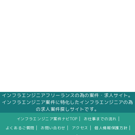
株式会社エムアイメイズ
個人情報保護管理者 オフィス事業部 松浦 朱
美
〒160－0023 東京都新宿区西新宿三丁目1番5
号 新宿嘉泉ビル8階
eメール：pv@mimaze.co.jp
インフラエンジニアフリーランスの為の案件・求人サイト。
インフラエンジニア案件に特化したインフラエンジニアの為
の求人案件探しサイトです。
|
|
インフラエンジニア案件ナビTOP
お仕事までの流れ
|
|
|
|
よくあるご質問
お問い合わせ
アクセス
個人情報保護方針