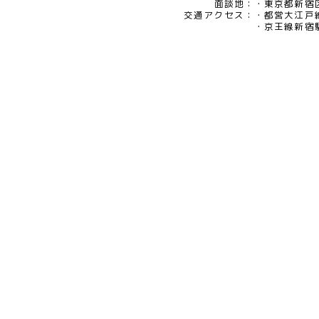
eメール：pv@mimaze.co.jp
面談地：
東京都新宿区
交通アクセス：
都営大江戸
京王線新宿