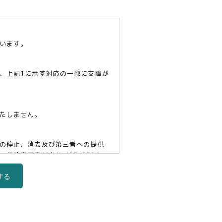
います。
、上記1に示す対応の一部に支障が
たしません。
の停止、消去及び第三者への提供
口責任者(tel03-5321-
する