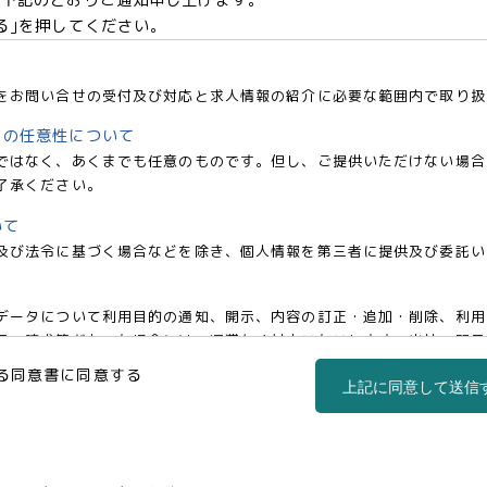
る｣を押してください。
をお問い合せの受付及び対応と求人情報の紹介に必要な範囲内で取り扱
との任意性について
ではなく、あくまでも任意のものです。但し、ご提供いただけない場合
了承ください。
いて
及び法令に基づく場合などを除き、個人情報を第三者に提供及び委託い
データについて利用目的の通知、開示、内容の訂正・追加・削除、利用
の請求等があった場合には、遅滞なく対応いたいします。当社の開示・相談窓
co.jp)までお申し出ください。
る同意書に同意する
上記に同意して送信
事業部 松浦 朱美
区西新宿三丁目1番5号 新宿嘉泉ビル8階