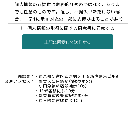
個人情報のご提供は義務的なものではなく、あくま
でも任意のものです。但し、ご提供いただけない場
合、上記1に示す対応の一部に支障が出ることがあり
ますので、予めご了承ください。
個人情報の取得に関する同意書に同意する
上記に同意して送信する
3.個人情報の提供及び委託について
当社は、お客様の同意がある場合及び法令に基づく
場合などを除き、個人情報を第三者に提供及び委託
いたしません。
面談地：
東京都新宿区西新宿3-1-5新宿嘉泉ビル8F
交通アクセス：
都営大江戸線新宿駅徒歩5分
4.個人情報の開示等について
小田急線新宿駅徒歩10分
JR新宿駅徒歩10分
当社は、お客様本人から保有個人データについて利
都営新宿線新宿駅徒歩5分
用目的の通知、開示、内容の訂正・追加・削除、利
京王線新宿駅徒歩10分
用の停止、消去及び第三者への提供の停止、又は第
三者提供記録の開示の請求等があった場合には、遅
滞なく対応いたいします。当社の開示・相談窓口責
任者(tel03-5321-6966 e-
mail:pv@mimaze.co.jp)までお申し出ください。