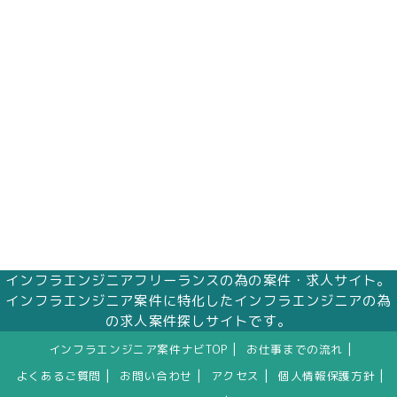
株式会社エムアイメイズ
個人情報保護管理者 オフィス事業部 松浦 朱
美
〒160－0023 東京都新宿区西新宿三丁目1番5
号 新宿嘉泉ビル8階
eメール：pv@mimaze.co.jp
インフラエンジニアフリーランスの為の案件・求人サイト。
インフラエンジニア案件に特化したインフラエンジニアの為
の求人案件探しサイトです。
|
|
インフラエンジニア案件ナビTOP
お仕事までの流れ
|
|
|
|
よくあるご質問
お問い合わせ
アクセス
個人情報保護方針