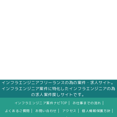
株式会社エムアイメイズ
個人情報保護管理者 オフィス事業部 松浦 朱
美
〒160－0023 東京都新宿区西新宿三丁目1番5
号 新宿嘉泉ビル8階
eメール：pv@mimaze.co.jp
インフラエンジニアフリーランスの為の案件・求人サイト。
インフラエンジニア案件に特化したインフラエンジニアの為
の求人案件探しサイトです。
|
|
インフラエンジニア案件ナビTOP
お仕事までの流れ
|
|
|
|
よくあるご質問
お問い合わせ
アクセス
個人情報保護方針