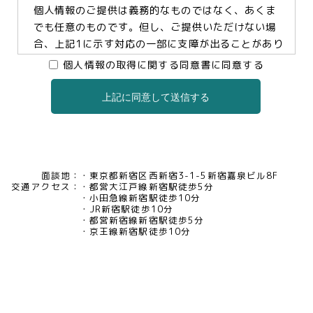
個人情報のご提供は義務的なものではなく、あくま
でも任意のものです。但し、ご提供いただけない場
合、上記1に示す対応の一部に支障が出ることがあり
ますので、予めご了承ください。
個人情報の取得に関する同意書に同意する
上記に同意して送信する
3.個人情報の提供及び委託について
当社は、お客様の同意がある場合及び法令に基づく
場合などを除き、個人情報を第三者に提供及び委託
いたしません。
面談地：
東京都新宿区西新宿3-1-5新宿嘉泉ビル8F
交通アクセス：
都営大江戸線新宿駅徒歩5分
4.個人情報の開示等について
小田急線新宿駅徒歩10分
JR新宿駅徒歩10分
当社は、お客様本人から保有個人データについて利
都営新宿線新宿駅徒歩5分
用目的の通知、開示、内容の訂正・追加・削除、利
京王線新宿駅徒歩10分
用の停止、消去及び第三者への提供の停止、又は第
三者提供記録の開示の請求等があった場合には、遅
滞なく対応いたいします。当社の開示・相談窓口責
任者(tel03-5321-6966 e-
mail:pv@mimaze.co.jp)までお申し出ください。