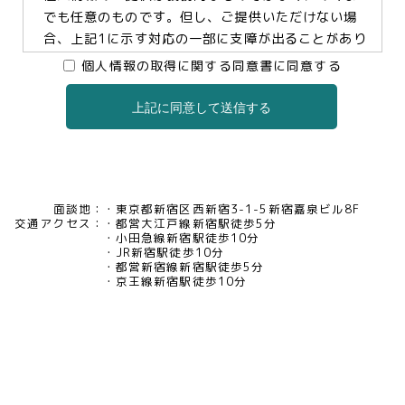
でも任意のものです。但し、ご提供いただけない場
合、上記1に示す対応の一部に支障が出ることがあり
ますので、予めご了承ください。
個人情報の取得に関する同意書に同意する
上記に同意して送信する
3.個人情報の提供及び委託について
当社は、お客様の同意がある場合及び法令に基づく
場合などを除き、個人情報を第三者に提供及び委託
いたしません。
面談地：
東京都新宿区西新宿3-1-5新宿嘉泉ビル8F
交通アクセス：
都営大江戸線新宿駅徒歩5分
4.個人情報の開示等について
小田急線新宿駅徒歩10分
JR新宿駅徒歩10分
当社は、お客様本人から保有個人データについて利
都営新宿線新宿駅徒歩5分
用目的の通知、開示、内容の訂正・追加・削除、利
京王線新宿駅徒歩10分
用の停止、消去及び第三者への提供の停止、又は第
三者提供記録の開示の請求等があった場合には、遅
滞なく対応いたいします。当社の開示・相談窓口責
任者(tel03-5321-6966 e-
mail:pv@mimaze.co.jp)までお申し出ください。