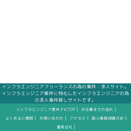
株式会社エムアイメイズ
個人情報保護管理者 オフィス事業部 松浦 朱
美
〒160－0023 東京都新宿区西新宿三丁目1番5
号 新宿嘉泉ビル8階
eメール：pv@mimaze.co.jp
インフラエンジニアフリーランスの為の案件・求人サイト。
インフラエンジニア案件に特化したインフラエンジニアの為
の求人案件探しサイトです。
|
|
インフラエンジニア案件ナビTOP
お仕事までの流れ
|
|
|
|
よくあるご質問
お問い合わせ
アクセス
個人情報保護方針
|
運営会社