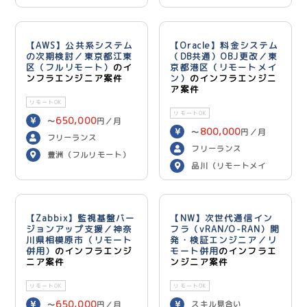
【AWS】公共系システム
【Oracle】料金システム
の次期検討／東京都江東
（DB共通）OBJ更改／東
区（フルリモート）
のイ
京都港区（リモートメイ
ンフラエンジニア案件
ン）
のインフラエンジニ
ア案件
リモートOK
リモートOK
650,000
〜
円／月
800,000
〜
円／月
フリーランス
フリーランス
豊洲（フルリモート）
品川（リモートメイ
ン）
【Zabbix】監視基盤バー
【NW】次世代通信イン
ジョンアップ支援／神奈
フラ（vRAN/O-RAN）開
川県相模原市（リモート
発・検証エンジニア／リ
併用）
のインフラエンジ
モート併用
のインフラエ
ニア案件
ンジニア案件
リモートOK
リモートOK
650,000
スキル見合い
〜
円／月