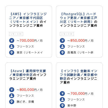
【AWS】インフラエンジ
【PostgreSQL】ハード
ニア／東京都千代田区
ウェア更改／東京都江戸
（リモートメイン）
のイ
川区（リモート併用）
の
ンフラエンジニア案件
インフラエンジニア案件
リモートOK
リモートOK
700,000
850,000
〜
円／月
〜
円／月
フリーランス
フリーランス
東京（リモートメイ
西葛西（リモート併
ン）
用）
【Azure】運用保守支援
【インフラ】金融系イン
／東京都中央区
のインフ
フラ試験計画／東京都中
ラエンジニア案件
野区
のインフラエンジニ
ア案件
800,000
〜
円／月
700,000
〜
円／月
フリーランス
フリーランス
勝どき、京橋
東中野