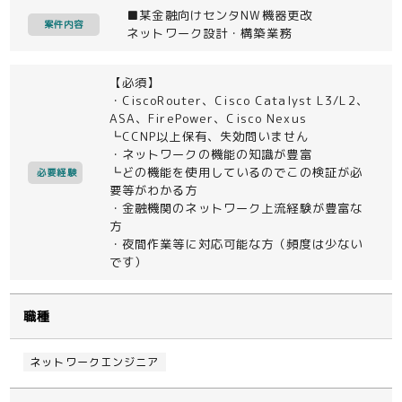
■某金融向けセンタNW機器更改
案件内容
ネットワーク設計・構築業務
【必須】
・CiscoRouter、Cisco Catalyst L3/L2、
ASA、FirePower、Cisco Nexus
┗CCNP以上保有、失効問いません
・ネットワークの機能の知識が豊富
┗どの機能を使用しているのでこの検証が必
必要経験
要等がわかる方
・金融機関のネットワーク上流経験が豊富な
方
・夜間作業等に対応可能な方（頻度は少ない
です）
職種
ネットワークエンジニア