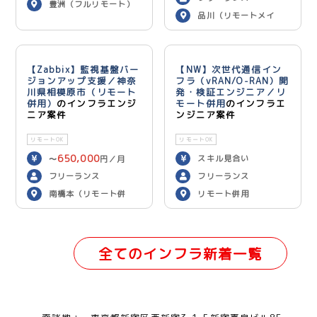
豊洲（フルリモート）
品川（リモートメイ
ン）
【Zabbix】監視基盤バー
【NW】次世代通信イン
ジョンアップ支援／神奈
フラ（vRAN/O-RAN）開
川県相模原市（リモート
発・検証エンジニア／リ
併用）
のインフラエンジ
モート併用
のインフラエ
ニア案件
ンジニア案件
リモートOK
リモートOK
650,000
スキル見合い
〜
円／月
フリーランス
フリーランス
南橋本（リモート併
リモート併用
用）
全てのインフラ新着一覧