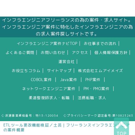
インフラエンジニアフリーランスの為の案件・求人サイト。
インフラエンジニア案件に特化したインフラエンジニアの為
の求人案件探しサイトです。
|
|
インフラエンジニア案件ナビTOP
お仕事までの流れ
|
|
|
|
よくあるご質問
お問い合わせ
アクセス
個人情報保護方針
|
運営会社
|
|
お役立ちコラム
サイトマップ
株式会社エムアイメイズ
|
|
|
COBOL案件
Java案件
PHP案件
|
|
ネットワークエンジニア案件
PM・PMO案件
|
柔道整復師求人・転職
法務転職・求人
◇派遣事業資格番号：特13-120054 ◇プライバシーマーク認定番号:第10823243
ETLツール更改機能検証／土呂｜フリーランスインフラエンジニア
の案件概要
TOP