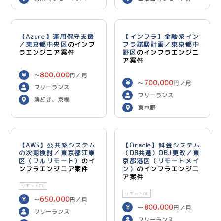
ン）
用）
【Azure】運用保守支援
【インフラ】金融系イン
／東京都中央区
のインフ
フラ試験計画／東京都中
ラエンジニア案件
野区
のインフラエンジニ
ア案件
800,000
〜
円／月
700,000
〜
円／月
フリーランス
フリーランス
勝どき、京橋
東中野
【AWS】公共系システム
【Oracle】料金システム
の次期検討／東京都江東
（DB共通）OBJ更改／東
区（フルリモート）
のイ
京都港区（リモートメイ
ンフラエンジニア案件
ン）
のインフラエンジニ
ア案件
リモートOK
リモートOK
650,000
〜
円／月
800,000
〜
円／月
フリーランス
フリーランス