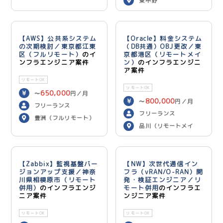
東中野
【AWS】公共系システム
【Oracle】料金システム
の次期検討／東京都江東
（DB共通）OBJ更改／東
区（フルリモート）
のイ
京都港区（リモートメイ
ンフラエンジニア案件
ン）
のインフラエンジニ
ア案件
リモートOK
リモートOK
650,000
〜
円／月
800,000
〜
円／月
フリーランス
フリーランス
豊洲（フルリモート）
品川（リモートメイ
ン）
【Zabbix】監視基盤バー
【NW】次世代通信イン
ジョンアップ支援／神奈
フラ（vRAN/O-RAN）開
川県相模原市（リモート
発・検証エンジニア／リ
併用）
のインフラエンジ
モート併用
のインフラエ
ニア案件
ンジニア案件
リモートOK
リモートOK