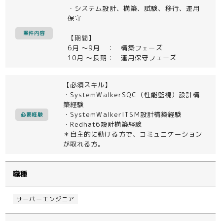
・システム設計、構築、試験、移行、運用
保守
案件内容
【期間】
6月 ～9月 ： 構築フェーズ
10月 ～長期： 運用保守フェーズ
【必須スキル】
・SystemWalkerSQC（性能監視）設計構
築経験
・SystemWalkerITSM設計構築経験
必要経験
・Redhat6設計構築経験
＊自主的に動ける方で、コミュニケーション
が取れる方。
職種
サーバーエンジニア