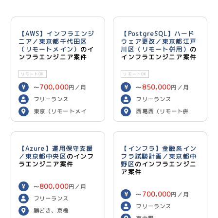
【AWS】インフラエンジ
【PostgreSQL】ハード
ニア／東京都千代田区
ウェア更改／東京都江戸
（リモートメイン）
のイ
川区（リモート併用）
の
ンフラエンジニア案件
インフラエンジニア案件
リモートOK
リモートOK
700,000
850,000
〜
円／月
〜
円／月
フリーランス
フリーランス
東京（リモートメイ
西葛西（リモート併
ン）
用）
【Azure】運用保守支援
【インフラ】金融系イン
／東京都中央区
のインフ
フラ試験計画／東京都中
ラエンジニア案件
野区
のインフラエンジニ
ア案件
800,000
〜
円／月
700,000
〜
円／月
フリーランス
フリーランス
勝どき、京橋