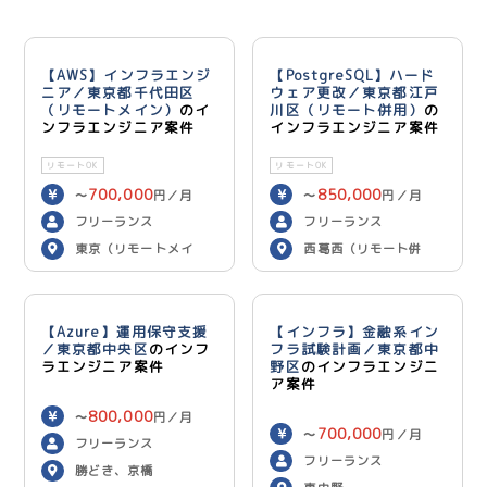
【AWS】インフラエンジ
【PostgreSQL】ハード
ニア／東京都千代田区
ウェア更改／東京都江戸
（リモートメイン）
のイ
川区（リモート併用）
の
ンフラエンジニア案件
インフラエンジニア案件
リモートOK
リモートOK
700,000
850,000
〜
円／月
〜
円／月
フリーランス
フリーランス
東京（リモートメイ
西葛西（リモート併
ン）
用）
【Azure】運用保守支援
【インフラ】金融系イン
／東京都中央区
のインフ
フラ試験計画／東京都中
ラエンジニア案件
野区
のインフラエンジニ
ア案件
800,000
〜
円／月
700,000
〜
円／月
フリーランス
フリーランス
勝どき、京橋