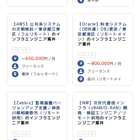
東中野
【AWS】公共系システム
【Oracle】料金システム
の次期検討／東京都江東
（DB共通）OBJ更改／東
区（フルリモート）
のイ
京都港区（リモートメイ
ンフラエンジニア案件
ン）
のインフラエンジニ
ア案件
リモートOK
リモートOK
650,000
〜
円／月
800,000
〜
円／月
フリーランス
フリーランス
豊洲（フルリモート）
品川（リモートメイ
ン）
【Zabbix】監視基盤バー
【NW】次世代通信イン
ジョンアップ支援／神奈
フラ（vRAN/O-RAN）開
川県相模原市（リモート
発・検証エンジニア／リ
併用）
のインフラエンジ
モート併用
のインフラエ
ニア案件
ンジニア案件
リモートOK
リモートOK