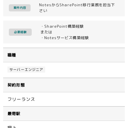
NotesからSharePoint移行業務を担当下
案件内容
さい
・SharePoint構築経験
または
必要経験
・Notesサービス構築経験
職種
サーバーエンジニア
契約形態
フリーランス
最寄駅
押上