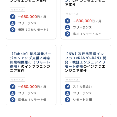
ンフラエンジニア案件
ン）
のインフラエンジニ
ア案件
リモートOK
リモートOK
650,000
〜
円／月
800,000
〜
円／月
フリーランス
フリーランス
豊洲（フルリモート）
品川（リモートメイ
ン）
【Zabbix】監視基盤バー
【NW】次世代通信イン
ジョンアップ支援／神奈
フラ（vRAN/O-RAN）開
川県相模原市（リモート
発・検証エンジニア／リ
併用）
のインフラエンジ
モート併用
のインフラエ
ニア案件
ンジニア案件
リモートOK
リモートOK
650,000
スキル見合い
〜
円／月
フリーランス
フリーランス
南橋本（リモート併
リモート併用
用）