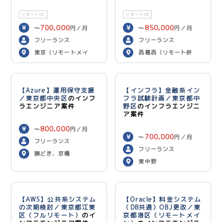
リモートOK
リモートOK
700,000
850,000
〜
円／月
〜
円／月
フリーランス
フリーランス
東京（リモートメイ
西葛西（リモート併
ン）
用）
【Azure】運用保守支援
【インフラ】金融系イン
／東京都中央区
のインフ
フラ試験計画／東京都中
ラエンジニア案件
野区
のインフラエンジニ
ア案件
800,000
〜
円／月
700,000
〜
円／月
フリーランス
フリーランス
勝どき、京橋
東中野
【AWS】公共系システム
【Oracle】料金システム
の次期検討／東京都江東
（DB共通）OBJ更改／東
区（フルリモート）
のイ
京都港区（リモートメイ