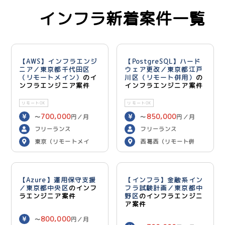
インフラ新着案件一覧
【AWS】インフラエンジ
【PostgreSQL】ハード
ニア／東京都千代田区
ウェア更改／東京都江戸
（リモートメイン）
のイ
川区（リモート併用）
の
ンフラエンジニア案件
インフラエンジニア案件
リモートOK
リモートOK
700,000
850,000
〜
円／月
〜
円／月
フリーランス
フリーランス
東京（リモートメイ
西葛西（リモート併
ン）
用）
【Azure】運用保守支援
【インフラ】金融系イン
／東京都中央区
のインフ
フラ試験計画／東京都中
ラエンジニア案件
野区
のインフラエンジニ
ア案件
800,000
〜
円／月