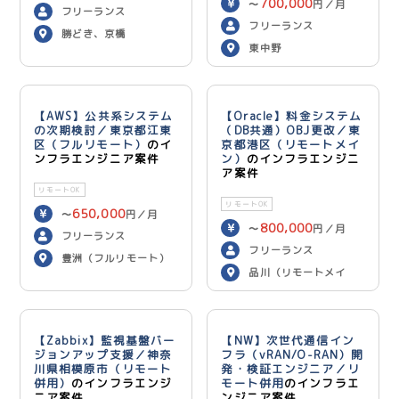
700,000
〜
円／月
フリーランス
フリーランス
勝どき、京橋
東中野
【AWS】公共系システム
【Oracle】料金システム
の次期検討／東京都江東
（DB共通）OBJ更改／東
区（フルリモート）
のイ
京都港区（リモートメイ
ンフラエンジニア案件
ン）
のインフラエンジニ
ア案件
リモートOK
リモートOK
650,000
〜
円／月
800,000
〜
円／月
フリーランス
フリーランス
豊洲（フルリモート）
品川（リモートメイ
ン）
【Zabbix】監視基盤バー
【NW】次世代通信イン
ジョンアップ支援／神奈
フラ（vRAN/O-RAN）開
川県相模原市（リモート
発・検証エンジニア／リ
併用）
のインフラエンジ
モート併用
のインフラエ
ニア案件
ンジニア案件