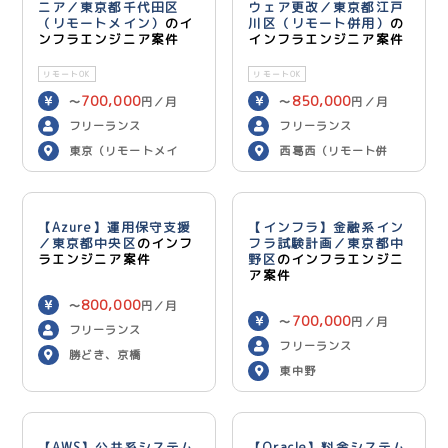
ニア／東京都千代田区
ウェア更改／東京都江戸
（リモートメイン）
のイ
川区（リモート併用）
の
ンフラエンジニア案件
インフラエンジニア案件
リモートOK
リモートOK
700,000
850,000
〜
円／月
〜
円／月
フリーランス
フリーランス
東京（リモートメイ
西葛西（リモート併
ン）
用）
【Azure】運用保守支援
【インフラ】金融系イン
／東京都中央区
のインフ
フラ試験計画／東京都中
ラエンジニア案件
野区
のインフラエンジニ
ア案件
800,000
〜
円／月
700,000
〜
円／月
フリーランス
フリーランス
勝どき、京橋
東中野
【AWS】公共系システム
【Oracle】料金システム