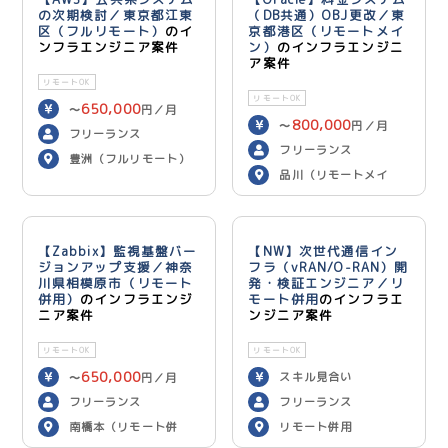
の次期検討／東京都江東
（DB共通）OBJ更改／東
区（フルリモート）
のイ
京都港区（リモートメイ
ンフラエンジニア案件
ン）
のインフラエンジニ
ア案件
リモートOK
リモートOK
650,000
〜
円／月
800,000
〜
円／月
フリーランス
フリーランス
豊洲（フルリモート）
品川（リモートメイ
ン）
【Zabbix】監視基盤バー
【NW】次世代通信イン
ジョンアップ支援／神奈
フラ（vRAN/O-RAN）開
川県相模原市（リモート
発・検証エンジニア／リ
併用）
のインフラエンジ
モート併用
のインフラエ
ニア案件
ンジニア案件
リモートOK
リモートOK
650,000
スキル見合い
〜
円／月
フリーランス
フリーランス
南橋本（リモート併
リモート併用
用）