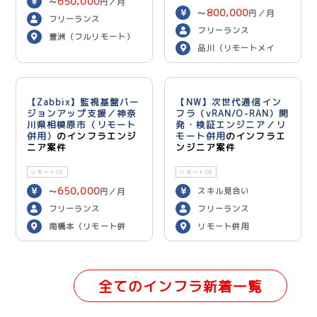
650,000
〜
円／月
800,000
〜
円／月
フリーランス
フリーランス
豊洲（フルリモート）
品川（リモートメイ
ン）
【Zabbix】監視基盤バー
【NW】次世代通信イン
ジョンアップ支援／神奈
フラ（vRAN/O-RAN）開
川県相模原市（リモート
発・検証エンジニア／リ
併用）
のインフラエンジ
モート併用
のインフラエ
ニア案件
ンジニア案件
リモートOK
リモートOK
650,000
スキル見合い
〜
円／月
フリーランス
フリーランス
南橋本（リモート併
リモート併用
用）
全てのインフラ新着一覧