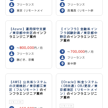
フリーランス
フリーランス
東京（リモートメイ
西葛西（リモート併
ン）
用）
【Azure】運用保守支援
【インフラ】金融系イン
／東京都中央区
のインフ
フラ試験計画／東京都中
ラエンジニア案件
野区
のインフラエンジニ
ア案件
800,000
〜
円／月
700,000
〜
円／月
フリーランス
フリーランス
勝どき、京橋
東中野
【AWS】公共系システム
【Oracle】料金システム
の次期検討／東京都江東
（DB共通）OBJ更改／東
区（フルリモート）
のイ
京都港区（リモートメイ
ンフラエンジニア案件
ン）
のインフラエンジニ
ア案件
リモートOK
リモートOK