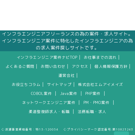
インフラエンジニアフリーランスの為の案件・求人サイト。
インフラエンジニア案件に特化したインフラエンジニアの為
の求人案件探しサイトです。
|
|
インフラエンジニア案件ナビTOP
お仕事までの流れ
|
|
|
|
よくあるご質問
お問い合わせ
アクセス
個人情報保護方針
|
運営会社
|
|
お役立ちコラム
サイトマップ
株式会社エムアイメイズ
|
|
|
COBOL案件
Java案件
PHP案件
|
|
ネットワークエンジニア案件
PM・PMO案件
|
柔道整復師求人・転職
法務転職・求人
◇派遣事業資格番号：特13-120054 ◇プライバシーマーク認定番号:第10823243