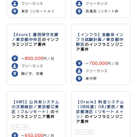
フリーランス
フリーランス
東京（リモートメイ
西葛西（リモート併
ン）
用）
【Azure】運用保守支援
【インフラ】金融系イン
／東京都中央区
のインフ
フラ試験計画／東京都中
ラエンジニア案件
野区
のインフラエンジニ
ア案件
800,000
〜
円／月
700,000
〜
円／月
フリーランス
フリーランス
勝どき、京橋
東中野
【AWS】公共系システム
【Oracle】料金システム
の次期検討／東京都江東
（DB共通）OBJ更改／東
区（フルリモート）
のイ
京都港区（リモートメイ
ンフラエンジニア案件
ン）
のインフラエンジニ
ア案件
リモートOK
リモートOK
650,000
〜
円／月