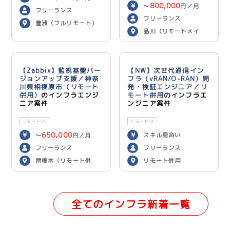
800,000
〜
円／月
フリーランス
フリーランス
豊洲（フルリモート）
品川（リモートメイ
ン）
【Zabbix】監視基盤バー
【NW】次世代通信イン
ジョンアップ支援／神奈
フラ（vRAN/O-RAN）開
川県相模原市（リモート
発・検証エンジニア／リ
併用）
のインフラエンジ
モート併用
のインフラエ
ニア案件
ンジニア案件
リモートOK
リモートOK
650,000
スキル見合い
〜
円／月
フリーランス
フリーランス
南橋本（リモート併
リモート併用
用）
全てのインフラ新着一覧