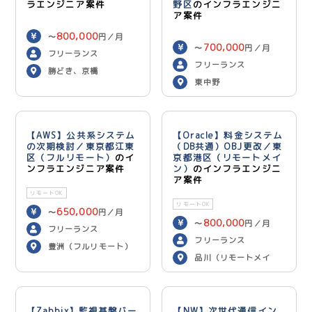
ラエンジニア案件
野区
のインフラエンジニ
ア案件
800,000
〜
円／月
700,000
〜
円／月
フリーランス
フリーランス
勝どき、京橋
東中野
【AWS】公共系システム
【Oracle】料金システム
の次期検討／東京都江東
（DB共通）OBJ更改／東
区（フルリモート）
のイ
京都港区（リモートメイ
ンフラエンジニア案件
ン）
のインフラエンジニ
ア案件
リモートOK
リモートOK
650,000
〜
円／月
800,000
〜
円／月
フリーランス
フリーランス
豊洲（フルリモート）
品川（リモートメイ
ン）
【Zabbix】監視基盤バー
【NW】次世代通信イン