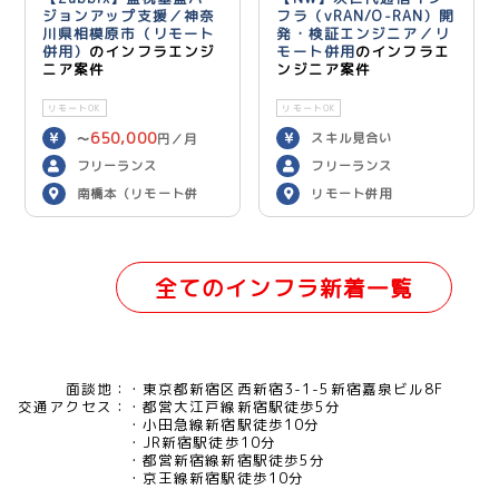
ジョンアップ支援／神奈
フラ（vRAN/O-RAN）開
川県相模原市（リモート
発・検証エンジニア／リ
併用）
のインフラエンジ
モート併用
のインフラエ
ニア案件
ンジニア案件
リモートOK
リモートOK
650,000
スキル見合い
〜
円／月
フリーランス
フリーランス
南橋本（リモート併
リモート併用
用）
全てのインフラ新着一覧
面談地：
東京都新宿区西新宿3-1-5新宿嘉泉ビル8F
交通アクセス：
都営大江戸線新宿駅徒歩5分
小田急線新宿駅徒歩10分
JR新宿駅徒歩10分
都営新宿線新宿駅徒歩5分
京王線新宿駅徒歩10分