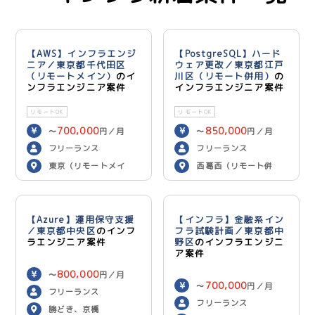
【AWS】インフラエンジ
【PostgreSQL】ハード
ニア／東京都千代田区
ウェア更改／東京都江戸
（リモートメイン）
のイ
川区（リモート併用）
の
ンフラエンジニア案件
インフラエンジニア案件
リモートOK
リモートOK
700,000
850,000
〜
円／月
〜
円／月
フリーランス
フリーランス
東京（リモートメイ
西葛西（リモート併
ン）
用）
【Azure】運用保守支援
【インフラ】金融系イン
／東京都中央区
のインフ
フラ試験計画／東京都中
ラエンジニア案件
野区
のインフラエンジニ
ア案件
800,000
〜
円／月
700,000
〜
円／月
フリーランス
フリーランス
勝どき、京橋