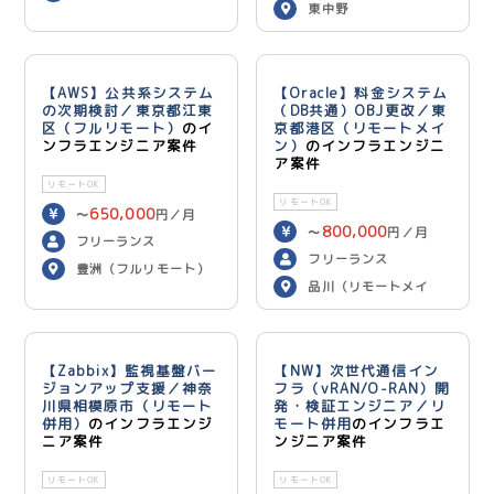
東中野
【AWS】公共系システム
【Oracle】料金システム
の次期検討／東京都江東
（DB共通）OBJ更改／東
区（フルリモート）
のイ
京都港区（リモートメイ
ンフラエンジニア案件
ン）
のインフラエンジニ
ア案件
リモートOK
リモートOK
650,000
〜
円／月
800,000
〜
円／月
フリーランス
フリーランス
豊洲（フルリモート）
品川（リモートメイ
ン）
【Zabbix】監視基盤バー
【NW】次世代通信イン
ジョンアップ支援／神奈
フラ（vRAN/O-RAN）開
川県相模原市（リモート
発・検証エンジニア／リ
併用）
のインフラエンジ
モート併用
のインフラエ
ニア案件
ンジニア案件
リモートOK
リモートOK