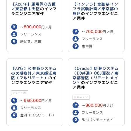
【Azure】運用保守支援
【インフラ】金融系イン
／東京都中央区
のインフ
フラ試験計画／東京都中
ラエンジニア案件
野区
のインフラエンジニ
ア案件
800,000
〜
円／月
700,000
〜
円／月
フリーランス
フリーランス
勝どき、京橋
東中野
【AWS】公共系システム
【Oracle】料金システム
の次期検討／東京都江東
（DB共通）OBJ更改／東
区（フルリモート）
のイ
京都港区（リモートメイ
ンフラエンジニア案件
ン）
のインフラエンジニ
ア案件
リモートOK
リモートOK
650,000
〜
円／月
800,000
〜
円／月
フリーランス
フリーランス
豊洲（フルリモート）
品川（リモートメイ
ン）