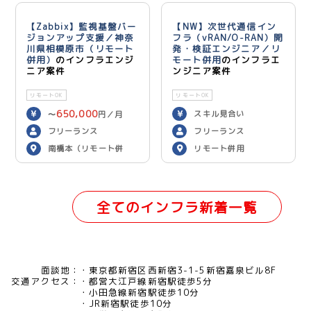
【Zabbix】監視基盤バー
【NW】次世代通信イン
ジョンアップ支援／神奈
フラ（vRAN/O-RAN）開
川県相模原市（リモート
発・検証エンジニア／リ
併用）
のインフラエンジ
モート併用
のインフラエ
ニア案件
ンジニア案件
リモートOK
リモートOK
650,000
スキル見合い
〜
円／月
フリーランス
フリーランス
南橋本（リモート併
リモート併用
用）
全てのインフラ新着一覧
面談地：
東京都新宿区西新宿3-1-5新宿嘉泉ビル8F
交通アクセス：
都営大江戸線新宿駅徒歩5分
小田急線新宿駅徒歩10分
JR新宿駅徒歩10分