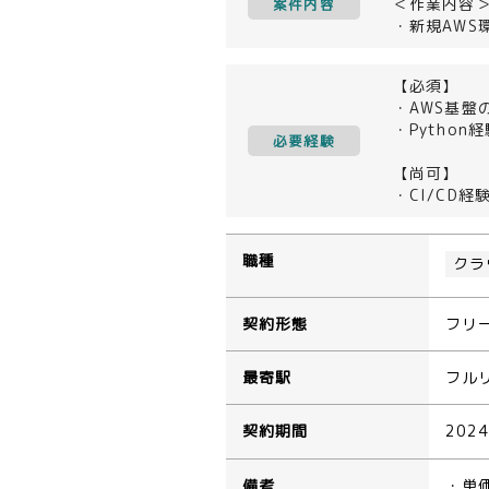
＜作業内容
案件内容
・新規AWS
【必須】
・AWS基盤の
・Python
必要経験
【尚可】
・CI/CD経
職種
クラ
契約形態
フリ
最寄駅
フル
契約期間
202
備考
・単