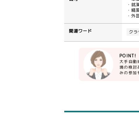
・就業
・精算
・外
関連ワード
クラ
POINT!
大手自動
境の検討
みの参加