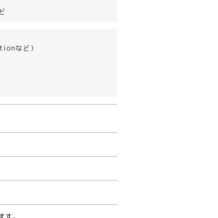
ど
tionなど）
ます。