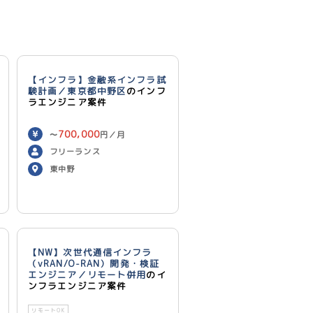
【インフラ】金融系インフラ試
験計画／東京都中野区
のインフ
ラエンジニア案件
700,000
〜
円／月
フリーランス
東中野
【NW】次世代通信インフラ
（vRAN/O-RAN）開発・検証
エンジニア／リモート併用
のイ
ンフラエンジニア案件
リモートOK