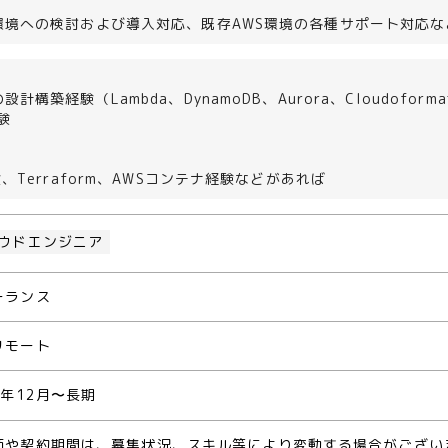
＞
環境への検討および導入対応、既存AWS環境の各種サポート対応な
設計構築経験（Lambda、DynamoDB、Aurora、Cloudoforma
経験
験、Terraform、AWSコンテナ経験などがあれば
ウドエンジニア
ーランス
リモート
4年12月〜長期
価や契約期間は、募集状況、スキル等により変動する場合がござい