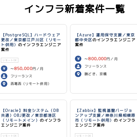
インフラ新着案件一覧
【PostgreSQL】ハードウェア
【Azure】運用保守支援／東京
更改／東京都江戸川区（リモー
都中央区
のインフラエンジニア
ト併用）
のインフラエンジニア
案件
案件
800,000
〜
円／月
リモートOK
フリーランス
850,000
〜
円／月
勝どき、京橋
フリーランス
西葛西（リモート併用）
【Oracle】料金システム（DB
【Zabbix】監視基盤バージョ
共通）OBJ更改／東京都港区
ンアップ支援／神奈川県相模原
（リモートメイン）
のインフラ
市（リモート併用）
のインフラ
エンジニア案件
エンジニア案件
リモートOK
リモートOK