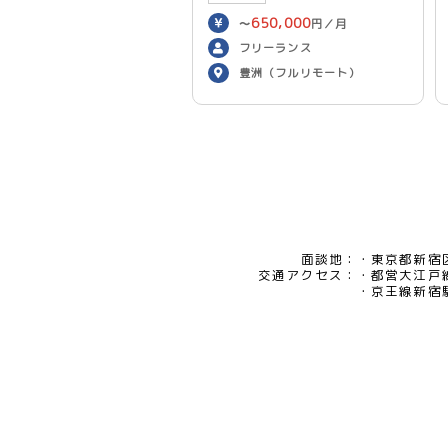
650,000
〜
円／月
フリーランス
豊洲（フルリモート）
面談地：
東京都新宿区
交通アクセス：
都営大江戸
京王線新宿