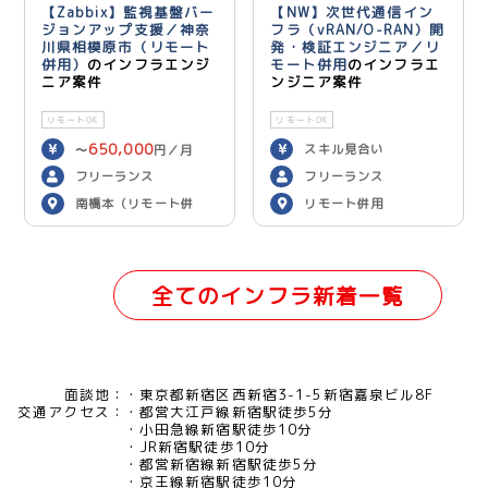
【Zabbix】監視基盤バー
【NW】次世代通信イン
ジョンアップ支援／神奈
フラ（vRAN/O-RAN）開
川県相模原市（リモート
発・検証エンジニア／リ
併用）
のインフラエンジ
モート併用
のインフラエ
ニア案件
ンジニア案件
リモートOK
リモートOK
650,000
スキル見合い
〜
円／月
フリーランス
フリーランス
南橋本（リモート併
リモート併用
用）
全てのインフラ新着一覧
面談地：
東京都新宿区西新宿3-1-5新宿嘉泉ビル8F
交通アクセス：
都営大江戸線新宿駅徒歩5分
小田急線新宿駅徒歩10分
JR新宿駅徒歩10分
都営新宿線新宿駅徒歩5分
京王線新宿駅徒歩10分