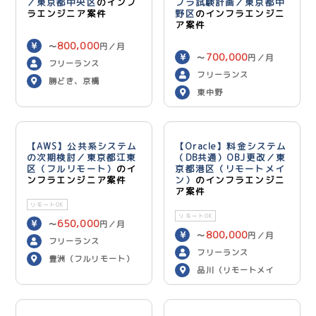
／東京都中央区
のインフ
フラ試験計画／東京都中
ラエンジニア案件
野区
のインフラエンジニ
ア案件
800,000
〜
円／月
700,000
〜
円／月
フリーランス
フリーランス
勝どき、京橋
東中野
【AWS】公共系システム
【Oracle】料金システム
の次期検討／東京都江東
（DB共通）OBJ更改／東
区（フルリモート）
のイ
京都港区（リモートメイ
ンフラエンジニア案件
ン）
のインフラエンジニ
ア案件
リモートOK
リモートOK
650,000
〜
円／月
800,000
〜
円／月
フリーランス
フリーランス
豊洲（フルリモート）
品川（リモートメイ
ン）