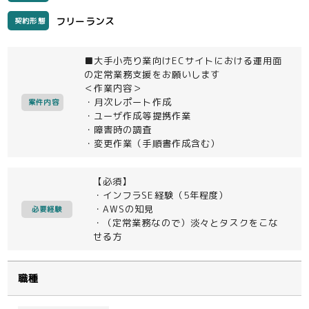
フリーランス
契約形態
■大手小売り業向けECサイトにおける運用面
の定常業務支援をお願いします
＜作業内容＞
・月次レポート作成
案件内容
・ユーザ作成等提携作業
・障害時の調査
・変更作業（手順書作成含む）
【必須】
・インフラSE経験（5年程度）
・AWSの知見
必要経験
・（定常業務なので）淡々とタスクをこな
せる方
職種