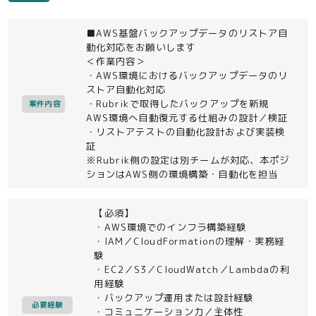
■AWS基盤バックアップデータのリストア自
動化対応をお願いします
＜作業内容＞
・AWS環境におけるバックアップデータのリ
ストア自動化対応
・Rubrikで取得したバックアップを新規
案件内容
AWS環境へ自動復元する仕組みの設計／検証
・リストアテストの自動化設計および実装検
証
※Rubrik側の設定は別チームが対応、本ポジ
ションはAWS側の環境構築・自動化を担当
【必須】
・AWS環境でのインフラ構築経験
・IAM／CloudFormationの理解・実務経
験
・EC2／S3／CloudWatch／Lambdaの利
用経験
・バックアップ運用または設計経験
必要経験
・コミュニケーション力／主体性