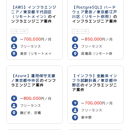
【AWS】インフラエンジ
【PostgreSQL】ハード
ニア／東京都千代田区
ウェア更改／東京都江戸
（リモートメイン）
のイ
川区（リモート併用）
の
ンフラエンジニア案件
インフラエンジニア案件
リモートOK
リモートOK
700,000
850,000
〜
円／月
〜
円／月
フリーランス
フリーランス
東京（リモートメイ
西葛西（リモート併
ン）
用）
【Azure】運用保守支援
【インフラ】金融系イン
／東京都中央区
のインフ
フラ試験計画／東京都中
ラエンジニア案件
野区
のインフラエンジニ
ア案件
800,000
〜
円／月
700,000
〜
円／月
フリーランス
フリーランス
勝どき、京橋
東中野