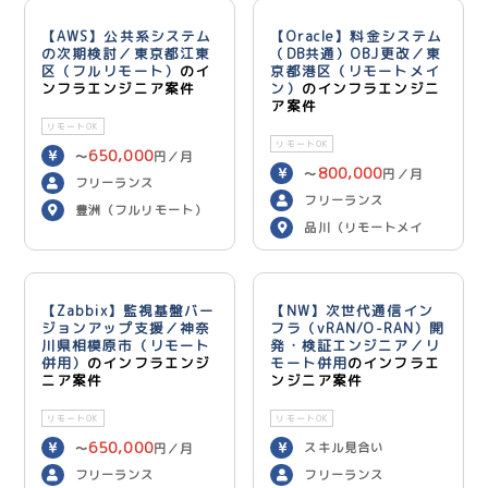
【AWS】公共系システム
【Oracle】料金システム
の次期検討／東京都江東
（DB共通）OBJ更改／東
区（フルリモート）
のイ
京都港区（リモートメイ
ンフラエンジニア案件
ン）
のインフラエンジニ
ア案件
リモートOK
リモートOK
650,000
〜
円／月
800,000
〜
円／月
フリーランス
フリーランス
豊洲（フルリモート）
品川（リモートメイ
ン）
【Zabbix】監視基盤バー
【NW】次世代通信イン
ジョンアップ支援／神奈
フラ（vRAN/O-RAN）開
川県相模原市（リモート
発・検証エンジニア／リ
併用）
のインフラエンジ
モート併用
のインフラエ
ニア案件
ンジニア案件
リモートOK
リモートOK
650,000
スキル見合い
〜
円／月
フリーランス
フリーランス