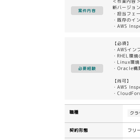
＜作業内容
新バージョ
案件内容
・担当フェ
・既存のイ
・AWS In
【必須】
・AWSイン
・RHEL環
・Linux
・Oracl
必要経験
【尚可】
・AWS Ins
・CloudF
職種
クラ
契約形態
フリ