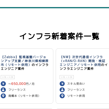
インフラ新着案件一覧
【Zabbix】監視基盤バージョ
【NW】次世代通信インフラ
ンアップ支援／神奈川県相模原
（vRAN/O-RAN）開発・検証
市（リモート併用）
のインフラ
エンジニア／リモート併用
のイ
エンジニア案件
ンフラエンジニア案件
リモートOK
リモートOK
650,000
スキル見合い
〜
円／月
フリーランス
フリーランス
南橋本（リモート併用）
リモート併用