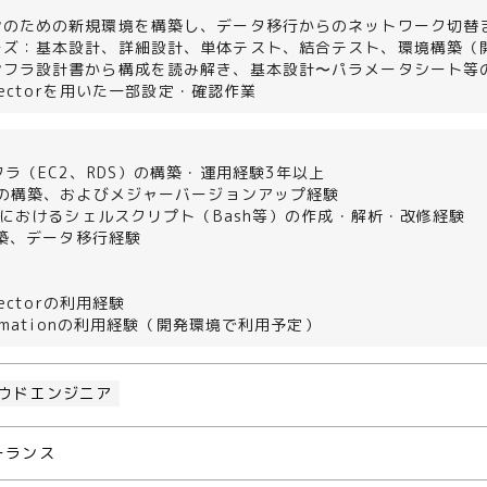
＞
ンのための新規環境を構築し、データ移行からのネットワーク切替
ーズ：基本設計、詳細設計、単体テスト、結合テスト、環境構築（
ンフラ設計書から構成を読み解き、基本設計〜パラメータシート等
spectorを用いた一部設定・確認作業
フラ（EC2、RDS）の構築・運用経験3年以上
境の構築、およびメジャーバージョンアップ経験
環境におけるシェルスクリプト（Bash等）の作成・解析・改修経験
e構築、データ移行経験
pectorの利用経験
ormationの利用経験（開発環境で利用予定）
ウドエンジニア
ーランス