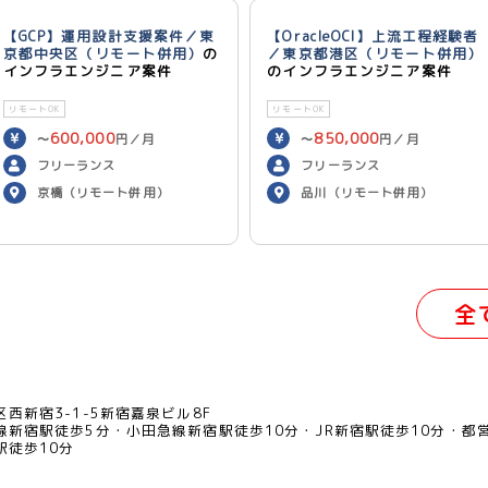
【GCP】運用設計支援案件／東
【OracleOCI】上流工程経験者
京都中央区（リモート併用）
の
／東京都港区（リモート併用）
インフラエンジニア案件
のインフラエンジニア案件
リモートOK
リモートOK
600,000
850,000
〜
円／月
〜
円／月
フリーランス
フリーランス
京橋（リモート併用）
品川（リモート併用）
全
西新宿3-1-5新宿嘉泉ビル8F
線新宿駅徒歩5分
小田急線新宿駅徒歩10分
JR新宿駅徒歩10分
都
駅徒歩10分