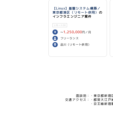
【Linux】基盤システム構築／
東京都港区（リモート併用）
の
インフラエンジニア案件
リモートOK
1,250,000
〜
円／月
フリーランス
品川（リモート併用）
面談地：
東京都新宿区
交通アクセス：
都営大江戸
京王線新宿