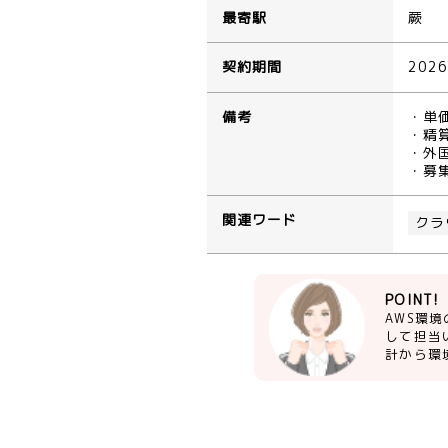
最寄駅
蕨
契約期間
202
備考
・単
・精算
・外
・募
関連ワード
クラ
POINT!
AWS環
して担当い
計から環