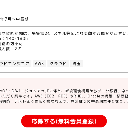
6年7月〜中長期
価や契約期間は、募集状況、スキル等により変動する場合がござい
：140-180h
国籍の方不可
集人数：2名
ウドエンジニア
AWS
クラウド
埼玉
境のOS・DBバージョンアップに伴う、新規環境構築からデータ移行、
ただく案件です。AWS（EC2・RDS）やRHEL、Oracleの構築・
境構築・テストまで幅広く携われます。蕨常駐での中長期案件となり、
応募する(無料会員登録)