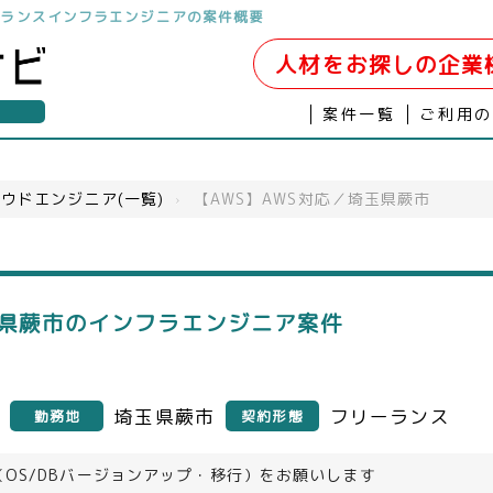
ーランスインフラエンジニアの案件概要
人材をお探しの企業
案件一覧
ご利用
ウドエンジニア(一覧)
›
【AWS】AWS対応／埼玉県蕨市
玉県蕨市のインフラエンジニア案件
埼玉県蕨市
フリーランス
勤務地
契約形態
（OS/DBバージョンアップ・移行）をお願いします