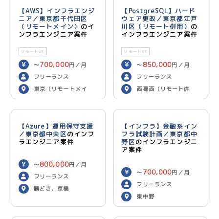
【AWS】インフラエンジ
【PostgreSQL】ハード
ニア／東京都千代田区
ウェア更改／東京都江戸
（リモートメイン）
のイ
川区（リモート併用）
の
ンフラエンジニア案件
インフラエンジニア案件
リモートOK
リモートOK
700,000
850,000
〜
円／月
〜
円／月
フリーランス
フリーランス
東京（リモートメイ
西葛西（リモート併
ン）
用）
【Azure】運用保守支援
【インフラ】金融系イン
／東京都中央区
のインフ
フラ試験計画／東京都中
ラエンジニア案件
野区
のインフラエンジニ
ア案件
800,000
〜
円／月
700,000
〜
円／月
フリーランス
フリーランス
勝どき、京橋
東中野