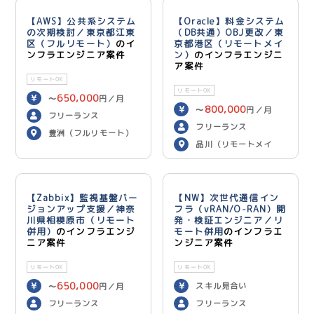
【AWS】公共系システム
【Oracle】料金システム
の次期検討／東京都江東
（DB共通）OBJ更改／東
区（フルリモート）
のイ
京都港区（リモートメイ
ンフラエンジニア案件
ン）
のインフラエンジニ
ア案件
リモートOK
リモートOK
650,000
〜
円／月
800,000
〜
円／月
フリーランス
フリーランス
豊洲（フルリモート）
品川（リモートメイ
ン）
【Zabbix】監視基盤バー
【NW】次世代通信イン
ジョンアップ支援／神奈
フラ（vRAN/O-RAN）開
川県相模原市（リモート
発・検証エンジニア／リ
併用）
のインフラエンジ
モート併用
のインフラエ
ニア案件
ンジニア案件
リモートOK
リモートOK
650,000
スキル見合い
〜
円／月
フリーランス
フリーランス