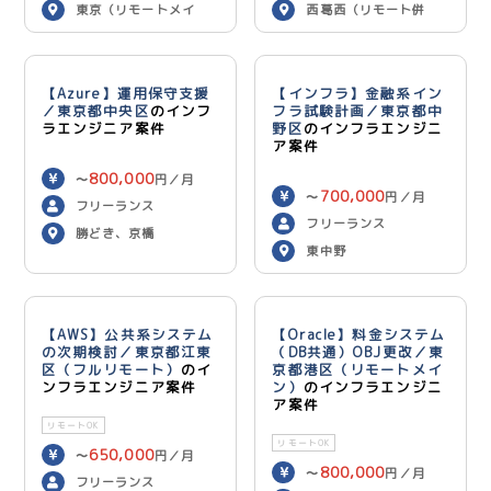
東京（リモートメイ
西葛西（リモート併
ン）
用）
【Azure】運用保守支援
【インフラ】金融系イン
／東京都中央区
のインフ
フラ試験計画／東京都中
ラエンジニア案件
野区
のインフラエンジニ
ア案件
800,000
〜
円／月
700,000
〜
円／月
フリーランス
フリーランス
勝どき、京橋
東中野
【AWS】公共系システム
【Oracle】料金システム
の次期検討／東京都江東
（DB共通）OBJ更改／東
区（フルリモート）
のイ
京都港区（リモートメイ
ンフラエンジニア案件
ン）
のインフラエンジニ
ア案件
リモートOK
リモートOK
650,000
〜
円／月
800,000
〜
円／月
フリーランス