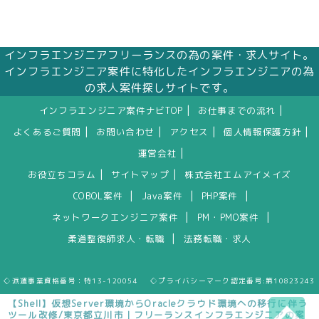
インフラエンジニアフリーランスの為の案件・求人サイト。
インフラエンジニア案件に特化したインフラエンジニアの為
の求人案件探しサイトです。
|
|
インフラエンジニア案件ナビTOP
お仕事までの流れ
|
|
|
|
よくあるご質問
お問い合わせ
アクセス
個人情報保護方針
|
運営会社
|
|
お役立ちコラム
サイトマップ
株式会社エムアイメイズ
|
|
|
COBOL案件
Java案件
PHP案件
|
|
ネットワークエンジニア案件
PM・PMO案件
|
柔道整復師求人・転職
法務転職・求人
◇派遣事業資格番号：特13-120054 ◇プライバシーマーク認定番号:第10823243
【Shell】仮想Server環境からOracleクラウド環境への移行に伴う
ツール改修/東京都立川市｜フリーランスインフラエンジニアの案