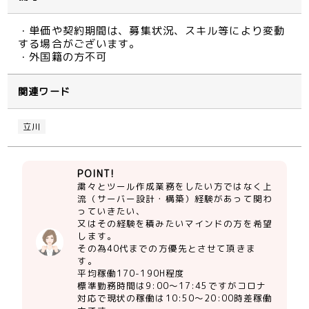
・単価や契約期間は、募集状況、スキル等により変動
する場合がございます。
・外国籍の方不可
関連ワード
立川
POINT!
粛々とツール作成業務をしたい方ではなく上
流（サーバー設計・構築）経験があって関わ
っていきたい、
又はその経験を積みたいマインドの方を希望
します。
その為40代までの方優先とさせて頂きま
す。
平均稼働170-190H程度
標準勤務時間は9:00～17:45ですがコロナ
対応で現状の稼働は10:50～20:00時差稼働