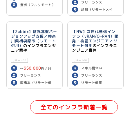
フリーランス
豊洲（フルリモート）
品川（リモートメイ
ン）
【Zabbix】監視基盤バー
【NW】次世代通信イン
ジョンアップ支援／神奈
フラ（vRAN/O-RAN）開
川県相模原市（リモート
発・検証エンジニア／リ
併用）
のインフラエンジ
モート併用
のインフラエ
ニア案件
ンジニア案件
リモートOK
リモートOK
650,000
スキル見合い
〜
円／月
フリーランス
フリーランス
南橋本（リモート併
リモート併用
用）
全てのインフラ新着一覧