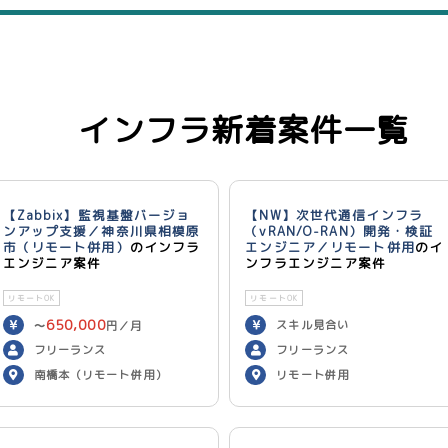
インフラ新着案件一覧
【Zabbix】監視基盤バージョ
【NW】次世代通信インフラ
ンアップ支援／神奈川県相模原
（vRAN/O-RAN）開発・検証
市（リモート併用）
のインフラ
エンジニア／リモート併用
のイ
エンジニア案件
ンフラエンジニア案件
リモートOK
リモートOK
650,000
スキル見合い
〜
円／月
フリーランス
フリーランス
南橋本（リモート併用）
リモート併用