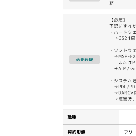
務
【必須】
下記いずれ
・ハードウ
→GS21周
・ソフトウ
→MSP-E
必要経験
またはPTF
→AIM/s
・システム
→PDL/P
→DARCV
→障害時、
職種
契約形態
フリ