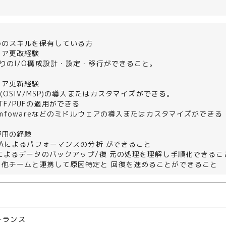
かのスキルを保有している方
ェア更改経験
りのI/O構成設計・設定・移行ができること。
ェア更新経験
X(OSIV/MSP)の導入またはカスタマイズができる。
/PUFの適用ができる
ymfowareなどのミドルウェアの導入またはカスタマイズができる
運用の経験
DAによるパフォーマンスの分析 ができること
によるデータのバックアップ/復 元の処理を理解し手順化できるこ
他チームと連携して原因特定と 回復を進めることができること
ーランス