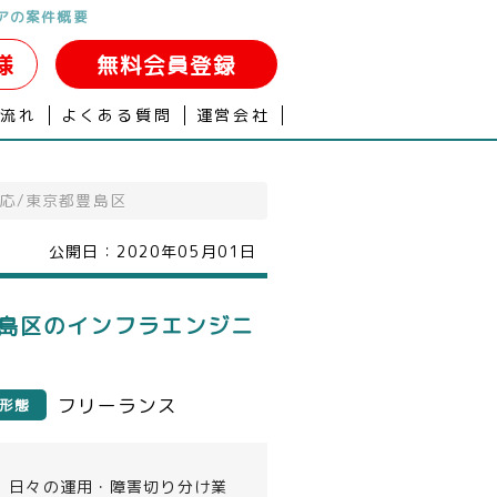
アの案件概要
様
無料会員登録
の流れ
よくある質問
運営会社
応/東京都豊島区
公開日：
2020年05月01日
島区のインフラエンジニ
フリーランス
形態
、日々の運用・障害切り分け業