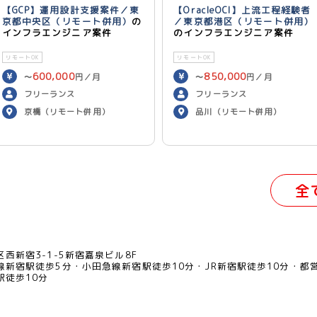
【GCP】運用設計支援案件／東
【OracleOCI】上流工程経験者
京都中央区（リモート併用）
の
／東京都港区（リモート併用）
インフラエンジニア案件
のインフラエンジニア案件
リモートOK
リモートOK
600,000
850,000
〜
円／月
〜
円／月
フリーランス
フリーランス
京橋（リモート併用）
品川（リモート併用）
全
西新宿3-1-5新宿嘉泉ビル8F
線新宿駅徒歩5分
小田急線新宿駅徒歩10分
JR新宿駅徒歩10分
都
駅徒歩10分