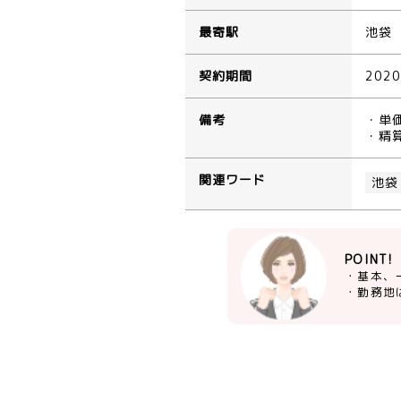
最寄駅
池袋
契約期間
202
備考
・単
・精
関連ワード
池袋
POINT!
・基本、
・勤務地