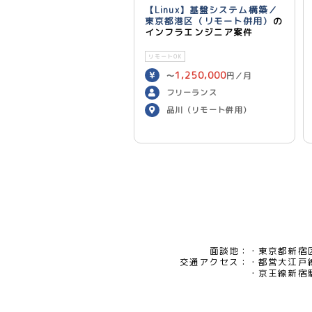
【Linux】基盤システム構築／
東京都港区（リモート併用）
の
インフラエンジニア案件
リモートOK
1,250,000
〜
円／月
フリーランス
品川（リモート併用）
面談地：
東京都新宿区
交通アクセス：
都営大江戸
京王線新宿