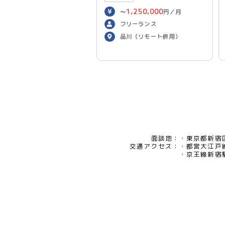
1,250,000
〜
円／月
フリーランス
品川（リモート併用）
面談地：
東京都新宿区
交通アクセス：
都営大江戸
京王線新宿