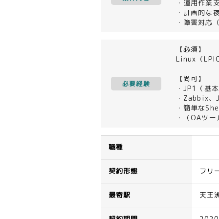
・運用作業
・計画的な
・障害対応
【必須】
Linux（L
【尚可】
必要経験
・JP1（基本
・Zabbix
・簡単なShe
・（OAツー
職種
契約形態
フリ
最寄駅
天王