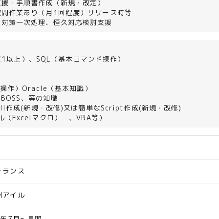
支援・手順書作成（新規・改定）
夜間作業あり（月1回程度）リリース時等
（対策一次処理、恒久対応検討支援
PIC1以上）、SQL（基本コマンド操作）
操作）Oracle（基本知識）
、JBOSS、等の知識
ll作成(新規・改修)又は簡単なScript作成(新規・改修)
ル（Excelマクロ） 、VBA等）
ーランス
洲アイル