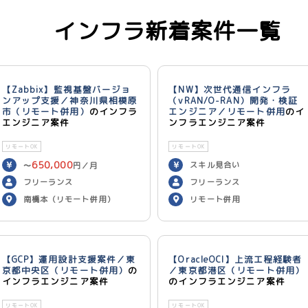
インフラ新着案件一覧
【Zabbix】監視基盤バージョ
【NW】次世代通信インフラ
ンアップ支援／神奈川県相模原
（vRAN/O-RAN）開発・検証
市（リモート併用）
のインフラ
エンジニア／リモート併用
のイ
エンジニア案件
ンフラエンジニア案件
リモートOK
リモートOK
650,000
スキル見合い
〜
円／月
フリーランス
フリーランス
南橋本（リモート併用）
リモート併用
【GCP】運用設計支援案件／東
【OracleOCI】上流工程経験者
京都中央区（リモート併用）
の
／東京都港区（リモート併用）
インフラエンジニア案件
のインフラエンジニア案件
リモートOK
リモートOK