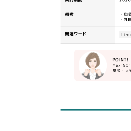
契約期間
202
備考
・単
・外
関連ワード
Lin
POINT!
Max19
意欲・人