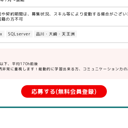
0年7月～長期
価や契約期間は、募集状況、スキル等により変動する場合がござい
国籍の方不可
ux
SQLserver
品川・大崎・天王洲
0h以下、平均170h前後
柄非常に重視します！能動的に学習出来る方、コミュニケーション力の
応募する(無料会員登録)