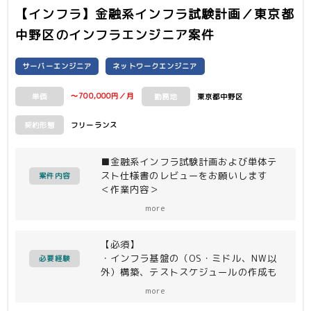
【インフラ】金融系インフラ試験計画／東京都
中野区
のインフラエンジニア案件
サーバーエンジニア
ネットワークエンジニア
〜700,000円／月
東京都中野区
単価
勤務地
フリーランス
契約形態
■金融系インフラ試験計画および単体テ
スト仕様書のレビューをお願いします
案件内容
＜作業内容＞
VMWare,RHEL,Windows,Systemwalker,N
more
機器などの試験計画・単体テスト仕様レ
ビュー・テスト運営
【必須】
ESXi上に多数の仮想サーバを構築しま
・インフラ基盤の（OS・ミドル、NW以
すので、その際の試験計画とテスト仕様
必要経験
外）構築、テストスケジュールの作成も
書レビューをします。
しくは検討経験
また、テスト運営（スケジュール策定・
more
・報告・連絡・相談などがしっかりでき
インシデント管理など）も実施します。