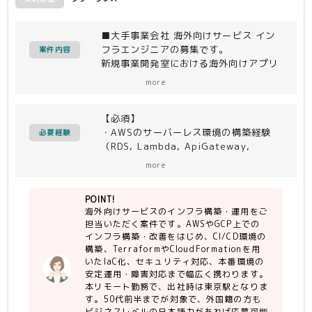
■大手事業会社 海外向けサービス イン
フラエンジニアの募集です。
案件内容
新規事業開発室における海外向けアプリ
開発のインフラ構築・運用案件です。
more
AWS/GCP上でのインフラ構築・改善、
クロスアカウントでのCI/CD構築、IaC
【必須】
化（CloudFormation/SAM）、セキュ
・AWSのサーバーレス環境の構築経験
リティ対応、安定運用・障害対応などを
必要経験
（RDS, Lambda, ApiGateway,
ご対応いただきます。
Connect, Lex, SMS/SES）
＜作業内容＞
more
・Terraform、CFnなどのIaCの実務経
・AWS上でのインフラ構築・追加・改
験
善
POINT!
・GCPでのインフラ構築・追加・改善
海外向けサービスのインフラ構築・運用をご
【尚可】
・クロスアカウントでのCI/CDの構築
担当いただく案件です。AWSやGCP上での
・セキュリティ要件の洗い出しとインフ
・各サービスのIaC化
インフラ構築・改善をはじめ、CI/CD環境の
ラへの導入
（CloudFormation/SAM）
構築、TerraformやCloudFormationを用
・サーバーサイド開発経験
・セキュリティ要件の対応
いたIaC化、セキュリティ対応、本番環境の
・本番環境上での安定運用と障害対応
安定運用・障害対応まで幅広く携わります。
【人物】
本リモート勤務で、出社時は東京駅となりま
・リモート環境下での他者との意思疎通
す。50代前半までが対象で、外国籍の方も
＜開発環境＞
ビジネスレベルの日本語力があれば応募可能