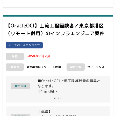
【OracleOCI】上流工程経験者／東京都港区
（リモート併用）
のインフラエンジニア案件
データベースエンジニア
〜850,000円／月
単価
東京都港区（リモート併用）
フリーランス
勤務地
契約形態
■OracleOCI上流工程経験者の募集と
なります。
案件内容
<作業内容>
・設計観点、設計ノウハウはあるので、
more
ここを参考に作成（何もないところから
の設計ではなく、フォーマットあり）
【必須】
・機能検証環境は存在しているので、検