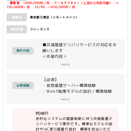
・管理者：〜800,000円／月 ・アーキテクチャー（上流から対応可能）：〜
750,000円／月 ・SE/PG：〜650,000円／月
東京都江東区（リモートメイン）
勤務地
フリーランス
契約形態
■共通基盤デリバリサービスの対応をお
願いします
案件内容
＜作業内容＞
老朽化システムの基盤刷新における標準
more
化モデルの設計ならびにIaC実行基盤の
設計／構築。
【必須】
（上位会社によるチーム体制参画中の体
・仮想基盤サーバー構築経験
制強化枠）
必要経験
・Web3階層モデルの設計／構築経験
・構築自動化(IaC)の知見
＜環境・利用製品＞
more
・OS：RHEL、OracleLinux、
【尚可】
Windows Server
POINT!
・利用製品の知見、設計/構築経験
・WEBAP：Apache、Tomcat、
老朽化システムの基盤刷新に伴う共通基盤デ
WebLogic、IIS
リバリサービス案件です。標準化モデルの設
・クラウド：OCI、Hyper-V
計やIaC実行基盤の設計・構築を担当いただ