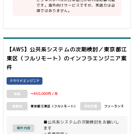
が柔軟に円滑にできる方
AWS（RDS / Lambda / ApiGateway
です。海外向けサービスですが、英語力は必
（ビジネス側・他エンジニアとコミュニ
/ Connect / Lex / SMS / SES） /
須ではありません。
ケーションがとれる、要求に対して実装
GCP / Terraform /
上の懸念や足りない情報を非エンジニア
CloudFormation / SAM / CI/CD
よりヒアリングし自走して開発を進めら
れる）
・ビジネス要求や荒い設計の中から要件
を汲み取り実現までのプロセスを描くこ
とができる方
【AWS】公共系システムの次期検討／東京都江
東区（フルリモート）
のインフラエンジニア案
件
クラウドエンジニア
〜650,000円／月
単価
東京都江東区（フルリモート）
フリーランス
勤務地
契約形態
■公共系システムの次期検討をお願いし
ます
案件内容
＜作業内容＞