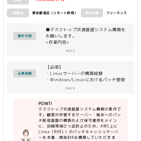
単価
東京都港区（リモート併用）
フリーランス
勤務地
契約形態
■デスクトップ共通基盤システム構築を
お願いします。
案件内容
<作業内容>
・顧客が所管するサーバー・端末へのパ
more
ッチ配信基盤の構築および保守運用
・回線帯域ひっ迫防止のため、AWS上
【必須】
にLinux（RHEL）のパッチキャッシュ
・Linuxサーバーの構築経験
サーバーを
必要経験
・Windows/Linuxにおけるパッチ管理
本番・開発計4台構築
の知識、保守運用経験
・用意された手順書をベースにIntune
more
・リーダー枠：進捗管理やWBS作成等
やAzure Update Manager等の各種
のリーダー経験
Azureサービスを連携・構築
POINT!
デスクトップ共通基盤システム構築の案件で
【尚可】
<配信対象>
す。顧客が所管するサーバー・端末へのパッ
・AWS、Azureの知見・対応経験
・Windows端末/サーバー、RHELサー
チ配信基盤の構築および保守運用をメイン
バー
に、回線帯域ひっ迫防止のため、AWS上に
<配信経路>
Linux（RHEL）のパッチキャッシュサーバ
Windows Update（or Microsoft
ーを本番・開発計4台構築していただきま