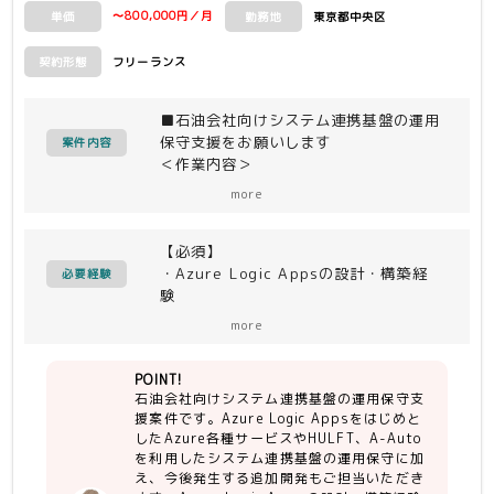
〜800,000円／月
東京都中央区
単価
勤務地
フリーランス
契約形態
■石油会社向けシステム連携基盤の運用
保守支援をお願いします
案件内容
＜作業内容＞
・Azure Logic Appsをはじめとした
more
Azureサービス、HULFT、A-Autoを組
み合わせたシステム連携基盤の運用保守
【必須】
・今後発生する追加開発の支援
・Azure Logic Appsの設計・構築経
必要経験
験
＜主な環境(言語・ツール)＞
・アプリケーション運用保守経験
・Azure Logic Apps
more
・活用サービス群（Azure各種サービ
・Azure Functions
ス、HULFT、API Management等）
・Azure Service Bus
POINT!
のいずれかの経験
・Azure Blob Storage
石油会社向けシステム連携基盤の運用保守支
・クライアントフェーシング経験
・Azure SQL Database
援案件です。Azure Logic Appsをはじめと
・Azure API Management
したAzure各種サービスやHULFT、A-Auto
【尚可】
・Azure Monitor
を利用したシステム連携基盤の運用保守に加
・運用設計経験
・HULFT
え、今後発生する追加開発もご担当いただき
・リード経験