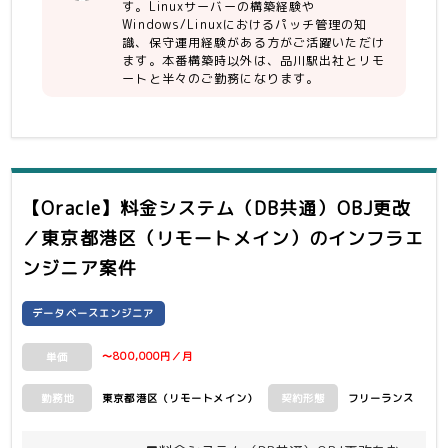
Update）→ プロキシ → キャッシュサ
す。Linuxサーバーの構築経験や
Windows/Linuxにおけるパッチ管理の知
ーバー(MCCインストール) → 各端末・
識、保守運用経験がある方がご活躍いただけ
サーバー
ます。本番構築時以外は、品川駅出社とリモ
ートと半々のご勤務になります。
【Oracle】料金システム（DB共通）OBJ更改
／東京都港区（リモートメイン）
のインフラエ
ンジニア案件
データベースエンジニア
〜800,000円／月
単価
東京都港区（リモートメイン）
フリーランス
勤務地
契約形態