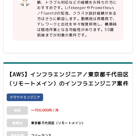
【尚可】
略、トラブル対応などの経験をお持ちの方に
・lifkeeperを使用したクラスタ設計経
おすすめです。LifekeeperやPrometheus
／Fluentdの知見、クラスタ設計経験がある
験がある方
方はさらに歓迎します。勤務地は西葛西で、
・Prometheus／Fluentdの知見があ
テレワークと出社を半々程度併用し、構築時
る方
は現地作業となる可能性があります。50歳
・HP サーバ機器
前後までが対象の案件です。
・CISCO FCSW
・日立 VSP
・Lifekeeper
【AWS】インフラエンジニア／東京都千代田区
（リモートメイン）
のインフラエンジニア案件
クラウドエンジニア
〜700,000円／月
単価
東京都千代田区（リモートメイン）
勤務地
フリーランス
契約形態