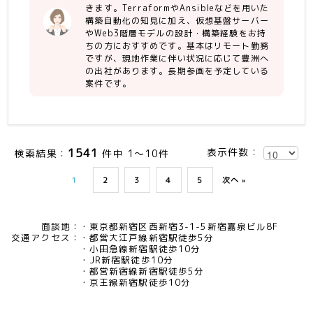
・バッチ：JP1、HULFT
きます。TerraformやAnsibleなどを用いた
・クラスタ：Pacemaker
構築自動化の知見に加え、仮想基盤サーバー
・ IaC：Terraform、Ansible、
やWeb3階層モデルの設計・構築経験をお持
ServerSpec
ちの方におすすめです。基本はリモート勤務
ですが、現地作業に伴い状況に応じて豊洲へ
の出社があります。長期参画を予定している
案件です。
1541
表示件数：
検索結果：
件中 1～10件
1
2
3
4
5
次へ »
面談地：
東京都新宿区西新宿3-1-5新宿嘉泉ビル8F
交通アクセス：
都営大江戸線新宿駅徒歩5分
小田急線新宿駅徒歩10分
JR新宿駅徒歩10分
都営新宿線新宿駅徒歩5分
京王線新宿駅徒歩10分