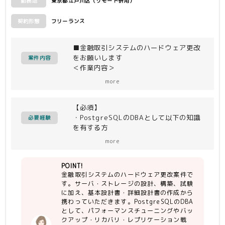
東京都江戸川区（リモート併用）
勤務地
フリーランス
契約形態
■金融取引システムのハードウェア更改
をお願いします
案件内容
＜作業内容＞
ハードウェア更改に伴うサーバ、ストレ
more
ージの設計、構築、試験を行う案件とな
ります。
【必須】
基本設計書、詳細設計書の執筆から参画
・PostgreSQLのDBAとして以下の知識
していただきます。
必要経験
を有する方
・パフォーマンスチューニング能力
＜開発環境＞
more
・バックアップ、リカバリ、レプリケー
HP サーバ機器、CISCO FCSW、日立
ション戦略の策定／理解
VSP
POINT!
・トラブル解決能力
RHEL、PostgreSQL、
金融取引システムのハードウェア更改案件で
・システム管理、ネットワークの基礎知
Lifekeeper、Prometheus／Fluentd
す。サーバ・ストレージの設計、構築、試験
識
に加え、基本設計書・詳細設計書の作成から
・PostgreSQL特有の管理（ロール
携わっていただきます。PostgreSQLのDBA
ROLE）
として、パフォーマンスチューニングやバッ
クアップ・リカバリ・レプリケーション戦