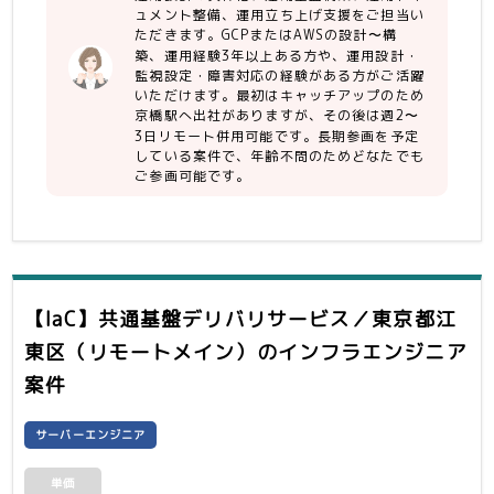
ュメント整備、運用立ち上げ支援をご担当い
ただきます。GCPまたはAWSの設計〜構
築、運用経験3年以上ある方や、運用設計・
監視設定・障害対応の経験がある方がご活躍
いただけます。最初はキャッチアップのため
京橋駅へ出社がありますが、その後は週2〜
3日リモート併用可能です。長期参画を予定
している案件で、年齢不問のためどなたでも
ご参画可能です。
【IaC】共通基盤デリバリサービス／東京都江
東区（リモートメイン）
のインフラエンジニア
案件
サーバーエンジニア
単価