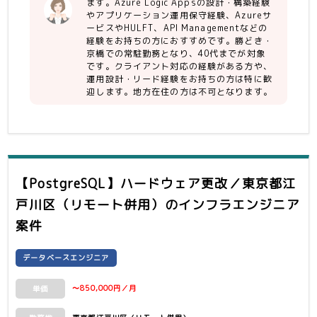
・A-Auto
ます。Azure Logic Appsの設計・構築経験
・ServiceNow
やアプリケーション運用保守経験、Azureサ
【人物】
ービスやHULFT、API Managementなどの
・FJDaaS
経験をお持ちの方におすすめです。勝どき・
・人物、勤怠、健康面、コミュニケーシ
・Azure DevOps
京橋での常駐勤務となり、40代までが対象
ョンに問題無い方
です。クライアント対応の経験がある方や、
運用設計・リード経験をお持ちの方は特に歓
迎します。地方在住の方は不可となります。
【PostgreSQL】ハードウェア更改／東京都江
戸川区（リモート併用）
のインフラエンジニア
案件
データベースエンジニア
〜850,000円／月
単価