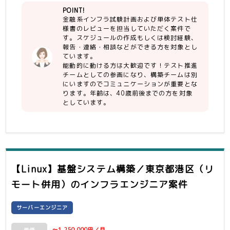
る方
運用自動化のためにシェルスクリプトも
POINT!
※作業報告、進捗報告、生した際の報
用意するため基盤シェルスクリプトのテ
金融系インフラ試験計画および単体テスト仕
告・連絡・相談など
ストもあります。
様書のレビューを担当していただく案件で
（計画、レビュー、運営）
す。スケジュールの作成もしくは検討経験、
【尚可】
報告・連絡・相談などができる方を対象とし
・リーダー、サブリーダー経験
ています。
・インフラ基盤の設計書、テスト仕様書
能動的に動ける方は大歓迎です！テスト推進
のレビュアー経験者
チームとしての参画になり、構築チームは別
にいますのでコミュニケーションが重要とな
ります。年齢は、40歳前後までの方を対象
としています。
【Linux】基盤システム構築／東京都港区（リ
モート併用）
のインフラエンジニア案件
サーバーエンジニア
〜1,250,000円／月