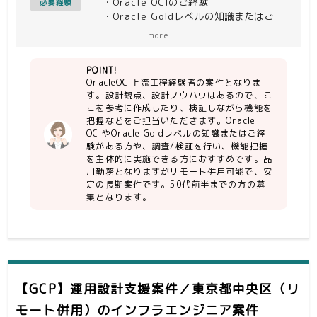
・Oracle OCIのご経験
証しながら機能を把握
必要経験
・Oracle Goldレベルの知識またはご
経験
案件遂行は、Oracleコンサルの体制に1
more
・調査/検証を行い、機能把握を主体的
名で参画することが多く、Oracleコン
に実施できる。
サル側とコミュニケーション取りながら
POINT!
・コミュニケーションを円滑に行える。
進めて頂きます。
OracleOCI上流工程経験者の案件となりま
・スケジュール調整やエスカレーション
す。設計観点、設計ノウハウはあるので、こ
が正しくできる
こを参考に作成したり、検証しながら機能を
・ノウハウを他者に正確に共有できる
把握などをご担当いただきます。Oracle
OCIやOracle Goldレベルの知識またはご経
【尚可】
験がある方や、調査/検証を行い、機能把握
・エンドユーザー向けの報告ができる。
を主体的に実施できる方におすすめです。品
川勤務となりますがリモート併用可能で、安
定の長期案件です。50代前半までの方の募
集となります。
【GCP】運用設計支援案件／東京都中央区（リ
モート併用）
のインフラエンジニア案件