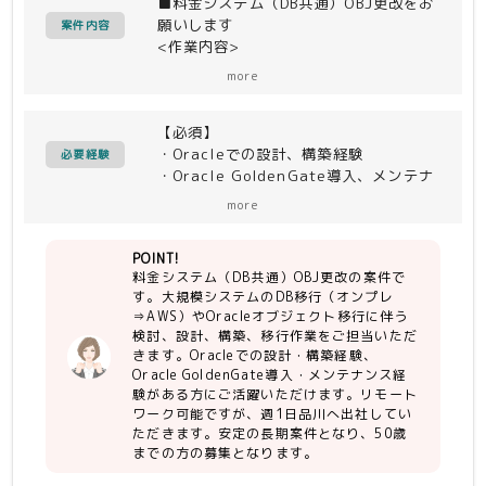
■料金システム（DB共通）OBJ更改をお
願いします
案件内容
<作業内容>
・大規模システムのDB移行（オンプレ
more
⇒AWS）
・Oracleオブジェクト移行に伴う検
【必須】
討、設計、構築、移行作業
・Oracleでの設計、構築経験
必要経験
・Oracle GoldenGate導入、メンテナ
ンス経験
more
・コミュニケーション能力
POINT!
【尚可】
料金システム（DB共通）OBJ更改の案件で
・データ移行経験
す。大規模システムのDB移行（オンプレ
・DML、Materialized View、
⇒AWS）やOracleオブジェクト移行に伴う
expdp/impdpの知識
検討、設計、構築、移行作業をご担当いただ
・Excelマクロの知識
きます。Oracleでの設計・構築経験、
Oracle GoldenGate導入・メンテナンス経
験がある方にご活躍いただけます。リモート
ワーク可能ですが、週1日品川へ出社してい
ただきます。安定の長期案件となり、50歳
までの方の募集となります。