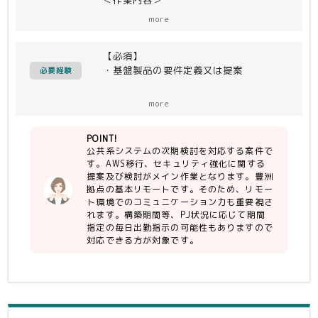
・共系機関様向けに提供している業務シ
more
ステムの次期検討案件になります。
一部をAWS移行、セキュリティ強化に
【必須】
関する提案及び検討がメイン作業となり
・基盤製品の要件定義又は提案
ます。
必要経験
テレワーク主体となるため、口頭やツー
【尚可】
ル（メール、Teams等）を使ったコミ
more
・リーダースキルを身に着けている
ュニケーション力を期待します。
・オンプレ環境の一部をAWS移行する
POINT!
検討、構築できる。
＜開発環境＞
公共系システムの次期検討を対応する案件で
・新規製品採用の実現方式検討及びPoC
・OＳ：ESXi, Red Hat Linux,
す。AWS移行、セキュリティ強化に関する
検証ができる。
Windows Server
提案及び検討がメイン作業となります。豊洲
・アーキテクト検討経験
・製品：(SW)上記OS、VMWere、
拠点の基本リモートです。そのため、リモー
VDI、JP1、ActiveDirectory、
ト環境でのコミュニケーション力も重要視さ
Exchange、SKYSEA
れます。構築期間等、PJ状況に応じて期間
LDAPManager、
指定の毎日出勤指示の可能性もありますので
対応できる方が対象です。
CLUSTERPRO、Clyance、Sophos、
Trend、スクリプト等
(NW)FortiGate、Cisco、PaloAlto 他
(他)AWS関連