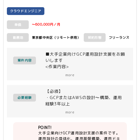
クラウドエンジニア
〜600,000円／月
単価
東京都中央区（リモート併用）
フリーランス
勤務地
契約形態
■大手企業向けGCP運用設計支援をお願
いします
案件内容
<作業内容>
・運用設計の具体化、運用基盤構築
more
・運用ドキュメント整備、運用立ち上げ
支援
【必須】
・GCPまたはAWSの設計〜構築、運用
必要経験
経験3年以上
・運用設計の経験
more
・監視設定の経験
・障害対応の経験
POINT!
・Linux、NWの基礎知識
大手企業向けGCP運用設計支援の案件です。
運用設計の具体化、運用基盤構築、運用ドキ