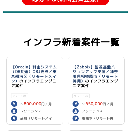
インフラ新着案件一覧
【Oracle】料金システム
【Zabbix】監視基盤バー
（DB共通）OBJ更改／東
ジョンアップ支援／神奈
京都港区（リモートメイ
川県相模原市（リモート
ン）
のインフラエンジニ
併用）
のインフラエンジ
ア案件
ニア案件
リモートOK
リモートOK
800,000
650,000
〜
円／月
〜
円／月
フリーランス
フリーランス
品川（リモートメイ
南橋本（リモート併
ン）
用）