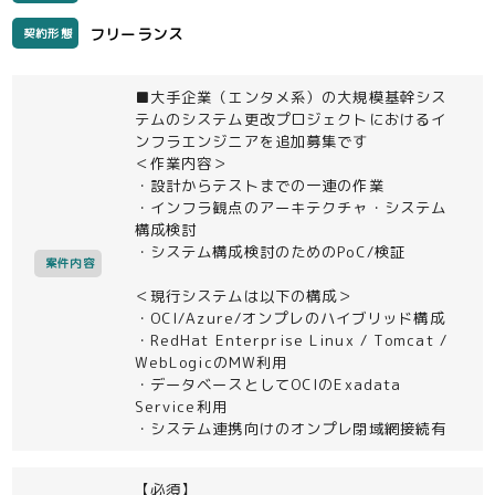
フリーランス
契約形態
■大手企業（エンタメ系）の大規模基幹シス
テムのシステム更改プロジェクトにおけるイ
ンフラエンジニアを追加募集です
＜作業内容＞
・設計からテストまでの一連の作業
・インフラ観点のアーキテクチャ・システム
構成検討
・システム構成検討のためのPoC/検証
案件内容
＜現行システムは以下の構成＞
・OCI/Azure/オンプレのハイブリッド構成
・RedHat Enterprise Linux / Tomcat /
WebLogicのMW利用
・データベースとしてOCIのExadata
Service利用
・システム連携向けのオンプレ閉域網接続有
【必須】