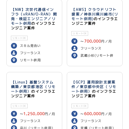
【NW】次世代通信イン
【AWS】クラウドリフト
フラ（vRAN/O-RAN）開
提案／神奈川県川崎市(リ
発・検証エンジニア／リ
モート併用)
のインフラエ
モート併用
のインフラエ
ンジニア案件
ンジニア案件
リモートOK
リモートOK
700,000
〜
円／月
スキル見合い
フリーランス
フリーランス
武蔵小杉(リモート併
リモート併用
用)
【Linux】基盤システム
【GCP】運用設計支援案
構築／東京都港区（リモ
件／東京都中央区（リモ
ート併用）
のインフラエ
ート併用）
のインフラエ
ンジニア案件
ンジニア案件
リモートOK
リモートOK
1,250,000
600,000
〜
円／月
〜
円／月
フリーランス
フリーランス
品川（リモート併用）
京橋（リモート併用）