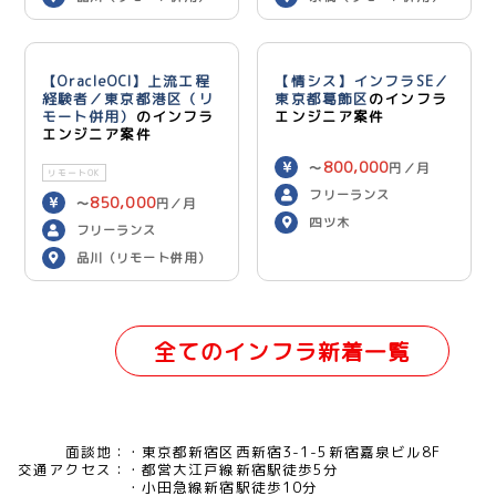
【OracleOCI】上流工程
【情シス】インフラSE／
経験者／東京都港区（リ
東京都葛飾区
のインフラ
モート併用）
のインフラ
エンジニア案件
エンジニア案件
800,000
〜
円／月
リモートOK
フリーランス
850,000
〜
円／月
四ツ木
フリーランス
品川（リモート併用）
全てのインフラ新着一覧
面談地：
東京都新宿区西新宿3-1-5新宿嘉泉ビル8F
交通アクセス：
都営大江戸線新宿駅徒歩5分
小田急線新宿駅徒歩10分