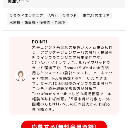
関連ワード
クラウドエンジニア
AWS
クラウド
東京23区エリア
水道橋・飯田橋・後楽園・九段下
POINT!
大手エンタメ系企業の基幹システム更改に伴
う、アプリケーションサーバの設計・構築を
担うインフラエンジニア募集案件です。
OCI/Azure/オンプレによるハイブリッドク
ラウド環境下で、TomcatやWebLogicを活
用したシステムの設計〜テスト、アーキテク
チャ検討、PoC実施などを担当いただきま
す。サーバ100台規模のインフラ基本設計や
コンテナ設計経験がある方が対象で、
TerraformやAnsibleなどの構成管理ツール
経験があれば尚可。55歳未満が対象で、外
国籍の方もN1レベルの日本語力があれば応
募可能です。
応募する(無料会員登録)