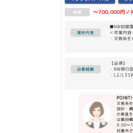
〜700,000円／
単価
■NW初期
＜作業内容
案件内容
・文教系を
・ネットワ
・案件はス
＜主な環境
【必須】
・L2/L3
・NW移行
必要経験
・ルータ
・L2/L3
・ファイア
・顧客折衝
・無線LAN
・プロジェ
・進捗管理
POINT!
・ベンダー
文教系
・主体的に
設計・
の推進
【尚可】
は飯田
・既存Con
9:00
・プリセー
対象外