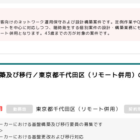
日対応（月1回程度）およびアラート対応が可能な方
題のない方（頻繁に突発的な休暇を取得しない方）
顧客向けのネットワーク運用保守および設計構築案件です。定例作業やQ
ュートを中心に対応しつつ、随時発生する個別案件の設計・構築業務に
モート併用となります。43歳までの方が対象の案件です。
盤構築及び移行／東京都千代田区（リモート併用）
月
東京都千代田区（リモート併用）
勤務地
契約
ーカーにおける基盤構築及び移行要員の募集です
＞
ーカーにおける基盤更改および移行対応