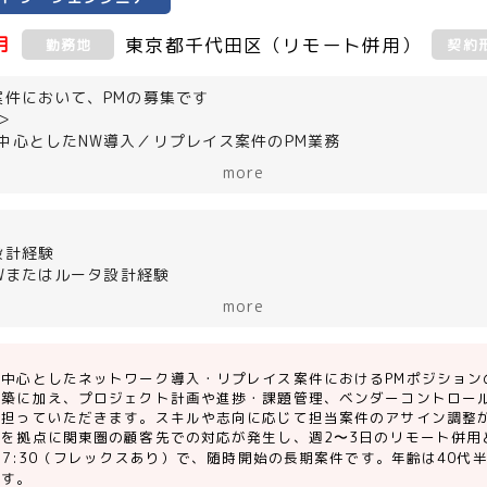
月
東京都千代田区（リモート併用）
勤務地
契約
案件において、PMの募集です
＞
中心としたNW導入／リプレイス案件のPM業務
ーク設計／構築対応
more
キル・志向に応じてアサイン調整
(言語・ツール)＞
スイッチ
設計経験
SWまたはルータ設計経験
ウォール
経験（スコープ意識あり）
more
クト計画／スケジュール作成経験
／課題管理経験
コントロール経験
を中心としたネットワーク導入・リプレイス案件におけるPMポジション
動け、顧客・チーム双方と円滑にコミュニケーションが取れる方
構築に加え、プロジェクト計画や進捗・課題管理、ベンダーコントロー
を担っていただきます。スキルや志向に応じて担当案件のアサイン調整
橋を拠点に関東圏の顧客先での対応が発生し、週2〜3日のリモート併用
figからの要件整理経験
〜17:30（フレックスあり）で、随時開始の長期案件です。年齢は40
ルス経験
です。