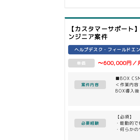
【カスタマーサポート】
ンジニア案件
ヘルプデスク・フィールドエ
〜600,000円／
単価
■BOX 
＜作業内容
案件内容
BOX導入
-トラブル
-各種ドキ
-顧客への
※BOX：
【必須】
※CSM：
・能動的で
必要経験
顧客ビジネ
・何らかの
・チームビ