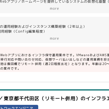
Webアプリ／ホームページを提供しているシステムの仮想化基盤（VM
（VMware）から次期基盤（AWS）への構築／移行対応
more
せ対応およびエンハンス対応（仮想サーバ払い出し、基盤メンテ
順書に沿った作業、初回作業時には手順書作成も実施
(言語・ツール)＞
盤の運用経験およびインスタンス構築経験（2年以上）
are／RHEL／Apache／BIG-IP／PHP
運用経験（Config編集程度）
書の作成経験
more
や成果物のレビュー経験
フラ業務に興味・向上心がある方
ケーション力・報連相ができる方
Webアプリにおけるインフラ保守運用案件です。VMwareおよびAW
能動的に業務遂行できる方
への移行対応や問い合わせ対応、仮想サーバ払い出しなどの運用業務を担
地は飯田橋でリモート併用（週2日程度出社）となります。年齢は20
外の案件です。
heの運用経験（設定ファイル編集程度）
reの運用経験および仮想マシン構築経験（2年以上）
Pの運用経験
用経験（Config編集程度）
ステムの運用経験
M／東京都千代田区（リモート併用）
のインフラ
ットワークエンジニア