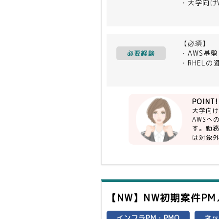
・大学向け
・現行基盤
・問い合わ
・基本は手
【必須】
＜主な環境
・AWS基
必要経験
AWS／VMw
・RHELの
・運用手順
・作業手順
・ITイン
POINT!
・コミュニ
大学向け
・柔軟かつ
AWS
す。勤務
【尚可】
は対象
・Apac
・VMwa
・BIG-I
・PHPの運
・大規模シ
【NW】NW初期案件P
インフラPM・PMO
ネ