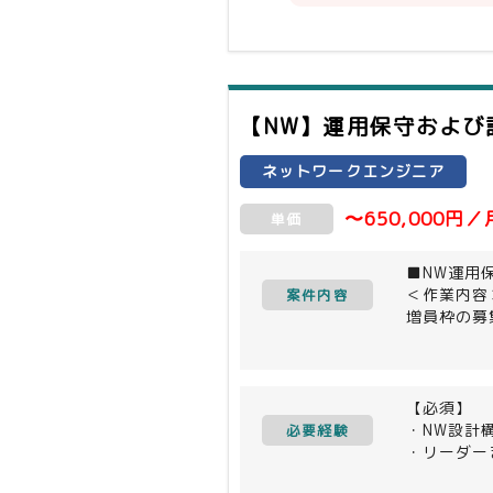
・FWリプ
・物理配線
・無線LA
【NW】運用保守および
ネットワークエンジニア
〜650,000円／
単価
■NW運用
＜作業内容
案件内容
増員枠の募
金融系のお
すが、随時
今回はメン
活発にコミ
【必須】
・NW設計
必要経験
・リーダー
・顧客折衝