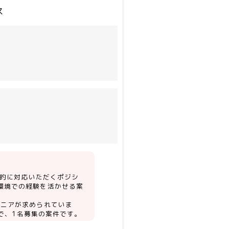
ス
とができる方を募集しており
iper等）
体的に対応いただくポジシ
ー環境での経験を活かせる案
ンジニアが求められていま
で、1名募集の案件です。