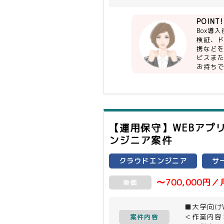
・ドキュメン
POINT!
【尚可】
Box導
Box, O36
検証、
携など
ビスま
お持ち
【運用保守】WEBアプ
ンジニア案件
クラウドエンジニア
サ
〜700,000円／
単価
■大学向け
＜作業内容
案件内容