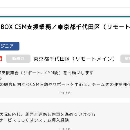
BOX CSM支援業務／東京都千代田区（リモー
ンジニア
月
東京都千代田区（リモートメイン）
勤務地
契
CSM支援業務（サポート、CSM間）をお願いします
＞
後の顧客に対するCSM活動やサポートを中心に、チーム間の連携強
シューティングや機能検証
more
ュメント作成やQAナレッジの整備強化
サクセスプランのご提案、チームに対する技術情報連携・啓蒙活
クラウド型ストレージサービス
カスタマーサクセスマネージャーの略
状況に応じ、周囲と連携し物事を進めていける方
スの成功に向けたサービス活用の推進
サービスもしくはシステム導入経験
ルディングや業務改善の経験
more