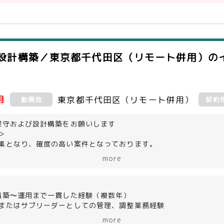
レイス／ポリシー設計経験
／機器設置の業者コントロール経験
N導入〜移行経験
設計構築／東京都千代田区（リモート併用）
の
月
東京都千代田区（リモート併用）
勤務地
契約
保守および設計構築をお願いします
＞
集となり、確度の高い案件となっております。
客様におけるNW関連の定例作業、QA対応、障害発生時のトラブ
more
発生する個別案件の設計構築についても対応する可能性がござい
バではなく、チームをまとめていくことができるリーダ格の募集
ュニケーションを取りながら業務を遂行していきます。
構築〜運用まで一貫した経験（複数年）
またはサブリーダーとしての管理、調整業務経験
が可能なコミュニケーション能力
more