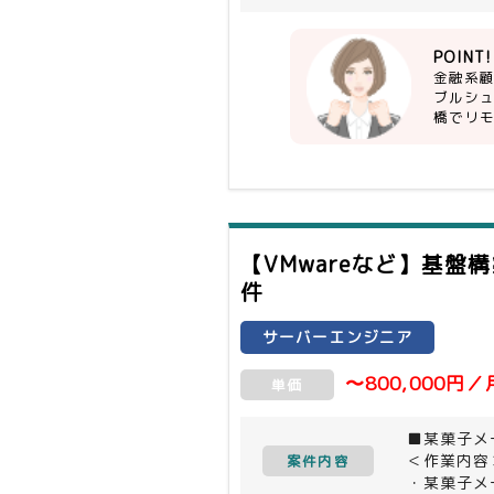
・夜間／休
・勤怠に問
POINT!
金融系
ブルシ
橋でリ
【VMwareなど】基
件
サーバーエンジニア
〜800,000円／
単価
■某菓子メ
＜作業内容
案件内容
・某菓子メ