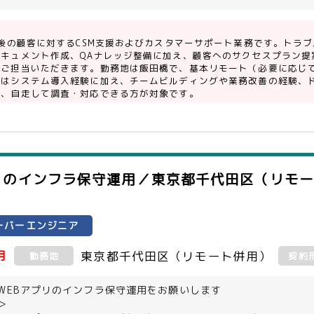
ト作成に長けた方（PowerPoint、Excel）
入後の顧客に対するCSM支援およびカスタマーサポート業務です。トラ
5, Entra, Intune, MAM, アプリ開発, 証明書/認証
ドキュメント作成、QAナレッジ整備に加え、顧客へのサクセスプラン提
をご担当いただきます。勤務地は飯田橋で、基本リモート（必要に応じ
たはシステム導入経験に加え、チームビルディングや業務改善の経験、
で、自走して調査・対応できる方が対象です。
リのインフラ保守運用／東京都千代田区（リモ
ーバーエンジニア
月
東京都千代田区（リモート併用）
勤務地
契約
WEBアプリのインフラ保守運用をお願いします
＞