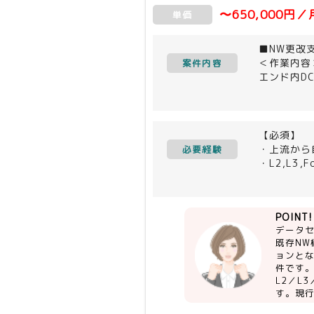
〜650,000円／
単価
■NW更改
＜作業内容
案件内容
エンド内D
既存のNW
ます。
メインはC
【必須】
・上流から
必要経験
・L2,L3,
・NWマル
【尚可】
POINT!
・現行調査
データ
既存N
ョンとな
件です
L2／L
す。現