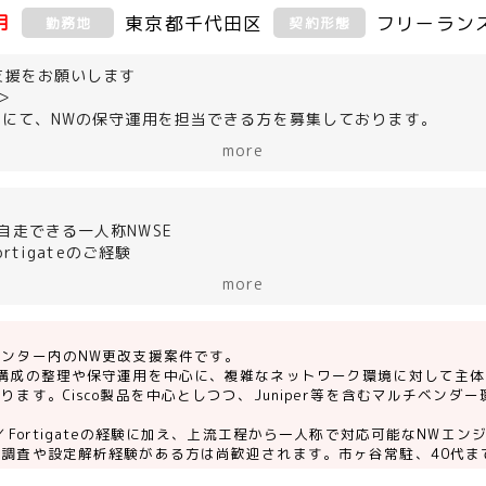
月
東京都千代田区
フリーラン
勤務地
契約形態
支援をお願いします
＞
Cにて、NWの保守運用を担当できる方を募集しております。
構成が複雑に構成されており現行状況を整理しつつ、支援を行うこ
more
isco製品ですが、マルチベンダーに対応できる方が好まれます（Jun
自走できる一人称NWSE
Fortigateのご経験
チベンダーのご経験
more
、設定解析のご経験
センター内のNW更改支援案件です。
W構成の整理や保守運用を中心に、複雑なネットワーク環境に対して主
ります。Cisco製品を中心としつつ、Juniper等を含むマルチベンダ
。
3／Fortigateの経験に加え、上流工程から一人称で対応可能なNWエ
行調査や設定解析経験がある方は尚歓迎されます。市ヶ谷常駐、40代ま