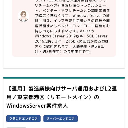
やJP1・Zabbixなどの運用製品導入、アプ
・運用製品（JP1、Zabbixなど）
リチームへの引き渡し後のトラブルシュー
※担当者がいるため、製品の知見があれ
ト、ベンダー・アプリチームとの調整業務ま
ばOK
で幅広く携わります。Windows Serverの経
験に加え、インフラ要件定義からの経験や顧
客折衝またはベンダーコントロール経験をお
持ちの方におすすめです。Azureや
Windows Server 2019以降、SQL Server
2019以降、JP1・Zabbixの知見がある方は
さらに歓迎されます。大崎勤務（週3日出
社・週2日在宅）の長期案件です。
【運用】製造業様向けサーバ運用およびL2運
用／東京都港区（リモートメイン）
の
WindowsServer案件求人
クラウドエンジニア
サーバーエンジニア