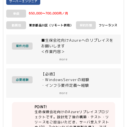
サーバーエンジニア
650,000〜700,000円／月
単価
東京都品川区（リモート併用）
フリーランス
勤務地
契約形態
■生保会社向けAzureへのリプレイスを
お願いします
案件内容
＜作業内容＞
設計は終わっており、構築、テスト、リ
more
リース（2028/1)の工程を作業する
【必須】
＜業務内容＞
・WindowsServerの経験
・本番環境／本番相当環境はベンダーに
必要経験
・インフラ要件定義〜経験
て構築／テスト
・顧客均衡もしくはベンダーコントロー
開発環境は自分たちでこれから構築
more
ルの経験
ベンダーからのサーバ引き取り後に受入
テスト、運用製品導入(JP1、Zabbixな
POINT!
【尚可】
ど)
生命保険会社向けのAzureリプレイスプロジ
・Azureの経験
・アプリチームへサーバ引き渡し後のト
ェクトです。設計完了後の構築・テスト・リ
・WindowsServer2019 以上の知見
ラブルシュート
リースをご担当いただき、サーバ受入テスト
・SQLServer2019 以上の知見
・ベンダー、アプリチームとの調整作業