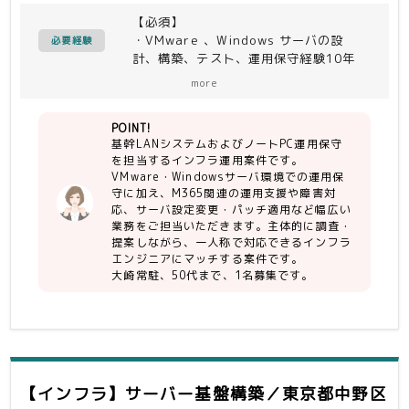
下記いずれのパートもしくは跨いで柔軟
【必須】
に作業いていただきます
・VMware 、Windows サーバの設
・ノートPC運用作業
必要経験
計、構築、テスト、運用保守経験10年
顧客に貸与しているノートPCセットア
以上
ップ支援、ハードウェア故障対応およ
more
・M365E3の運用経験もしくはそれに準
び、顧客の使用するM365（Teams、
ずる知識要する
Outlook、Sharepoint、Exchange
POINT!
等）、m-FILTER の運用支援、障害対
基幹LANシステムおよびノートPC運用保守
【尚可】
応
を担当するインフラ運用案件です。
・M365の主要のみならず幅広いサービ
VMware・Windowsサーバ環境での運用保
ス知識を有する
・サーバ運用作業（障害調査、設定変
守に加え、M365関連の運用支援や障害対
・Entra ID、Intuneの知見を有するこ
更、アップデート、パッチ適用、月次報
応、サーバ設定変更・パッチ適用など幅広い
と
告書作成対応など）
業務をご担当いただきます。主体的に調査・
・WidowsServerの基本設計〜構築、
OS：VMware、Windows
提案しながら、一人称で対応できるインフラ
試験までの経験を有する
エンジニアにマッチする案件です。
機能：ActiveDirectory、WSUS、フ
大崎常駐、50代まで、1名募集です。
ァイルサーバ、Entra Connect
【人物】
パッケージ：LogStorage、X/SIEM、
・社会人としてのコミュニケーション能
SKYSEA、i-FILTER、
力
Veeem Backup & Replication、
・1人称で動ける（誰かに細かく指示し
ApexOne、InterSafe
てもらって動くワーカーはNG）
アプライアンス：Zabbix、vCenter、
・未経験な製品であっても自分で調べて
ESSAdminONE
【インフラ】サーバー基盤構築／東京都中野区
提案、設定できる能力