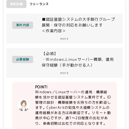
フリーランス
契約形態
■認証基盤システムの大手銀行グループ
展開・保守の対応をお願いします
案件内容
＜作業内容＞
・Windows Server、Linux系OS等の
more
サーバ運用保守
（状況に応じてサーバー構築も有り）
【必須】
・サーバOSに対するセキュリティ認証
・Windows,Linuxサーバー構築、運用
基盤（cyberark）導入・保守
必要経験
保守経験（手が動かせる人）
・上記に関わる詳細設計書や評価報告書
・ID管理の設計・構築ができること
等、ドキュメント作成
more
・詳細設計書を読み取れる
・チーム内外、お客様と円滑にコミュニ
POINT!
ケーション出来る能力
Windows／Linuxサーバーの運用・構築経
・課題を見つけ出し、ソリューションに
験を活かせる認証基盤システム案件です。ID
変えて行ける提案能力
管理の設計・構築経験をお持ちの方を歓迎し
ます。CyberArkの知見や大規模システムの
【尚可】
運用経験がある方は尚歓迎です。リモート勤
・数百?数千台のサーバを擁する大規模
務が中心ですが、週1〜2日程度の出社があ
システムに携わった経験
り、参画初期は出社での対応となります。
・CyberArkの知見。