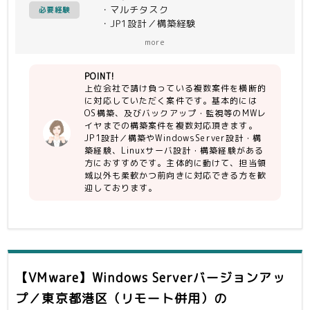
・マルチタスク
必要経験
・JP1設計／構築経験
・WindowsServer設計・構築経験
more
・Linuxサーバ設計・構築経験
POINT!
上位会社で請け負っている複数案件を横断的
に対応していただく案件です。基本的には
OS構築、及びバックアップ・監視等のMWレ
イヤまでの構築案件を複数対応頂きます。
JP1設計／構築やWindowsServer設計・構
築経験、Linuxサーバ設計・構築経験がある
方におすすめです。主体的に動けて、担当領
域以外も柔軟かつ前向きに対応できる方を歓
迎しております。
【VMware】Windows Serverバージョンアッ
プ／東京都港区（リモート併用）
の