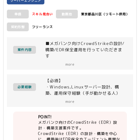
サーバーエンジニア
スキル見合い
東京都品川区（リモート併用）
単価
勤務地
フリーランス
契約形態
■メガバンク向けCrowdStrikeの設計/
構築/EDR保全運用を行っていただきま
案件内容
す
＜作業内容＞
more
・CrowdStrike(EDR)の設計・構築対
応を行う
【必須】
・構築リーダー/有識者の指示のもと設
・Windows,Linuxサーバー設計、構
計/構築を実施する
必要経験
築、運用保守経験（手が動かせる人）
・構築後はEDR保全やエージェント展開
・類似製品（CybereasonやVision
などの運用対応を行う
more
Oneなど）の知見・経験
→EDRに関する知見・理解がある方1名
POINT!
とEDRの知見が無い方とペアという形で
メガバンク向けのCrowdStrike（EDR）設
も可
計・構築支援案件です。
・チーム内外、お客様と円滑にコミュニ
CrowdStrike（EDR）の設計・構築を中心
ケーション出来る能力
に、構築後はEDR保全やエージェント展開な