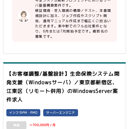
年金システム刷新プロジェクトにおけるサー
境の構築作業・テストおよび本番環境の
バ基盤構築案件です。
設計を実施
検証環境・受入環境の構築／テスト、本番環
・PRIMERGY×20
境設計に加え、ジョブ作成やスクリプト開
・ESXi×20
発、運用マニュアル作成まで幅広くご担当い
・vCenter×1
ただきます。東中野でのフル出社案件とな
・Windows Server ×6
り、6月または7月開始予定です。複数名の
募集です。
スクリプト設計・製造・テスト、ジョブ
の作成・テスト、運用マニュアルの作
成・テストを実施
・ジョブ×15
・マニュアル×40
※横並びで下記のチームが存在します
・ディスク/バックアップ
【お客様調整/基盤設計】生命保険システム開
・NW
発支援（Windowsサーバ）／東京都新宿区、
・実行系MWT
・アダプタ製品T
江東区（リモート併用）
のWindowsServer案
・運用基盤（監視・ジョブ・ログ）T
件求人
・DBT
言語 ： vCenter、ESXi、
WindowsServer、PRIMERGY、ISM、
インフラPM・PMO
サーバーエンジニア
PowerCLI、PowerShell、
Systemwalker Operation Manager
〜700,000円／月
単価