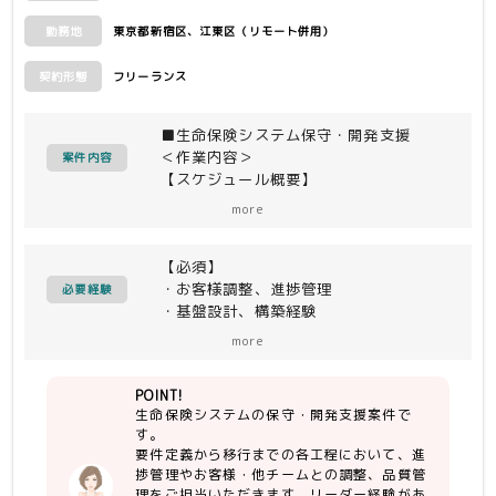
・スキル：年金システム刷新プロジェク
東京都新宿区、江東区（リモート併用）
勤務地
トのサーバ基盤構築対応
・行程：方式設計、詳細設計、構築、テ
フリーランス
契約形態
ストで、環境構築に加えて運用マニュア
ルとジョブスクリプト作成
・経験年数：3年以上
■生命保険システム保守・開発支援
＜作業内容＞
案件内容
【スケジュール概要】
・要件定義
more
・概要設計・詳細設計RV
・Windowsサーバ・各ＳＷ導入〜単体
【必須】
試験（メンバサポート）
・お客様調整、進捗管理
・結合試験（計画、メンバサポート）
必要経験
・基盤設計、構築経験
・システム移行（計画、メンバサポー
・システム更改経験
ト）
more
--------------------
・リーダー経験
【担当業務】
POINT!
・Windowsサーバ設計/構築
・進捗管理
生命保険システムの保守・開発支援案件で
・WSFC（Windows Server Failover
・お客様、他業務作業調整
す。
Clustering）設計/構築
・品質管理（成果物RV等）
要件定義から移行までの各工程において、進
・PowerShellの開発スキル
捗管理やお客様・他チームとの調整、品質管
理をご担当いただきます。リーダー経験があ