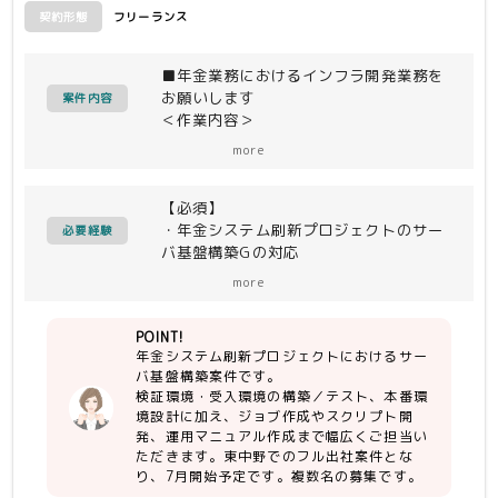
-各ミドルウェア、ツールの設定変更、
フリーランス
契約形態
および障害対応
-手順書を元にしたオペレーション作
■年金業務におけるインフラ開発業務を
お願いします
（使用ツール・ミドルウェア例：
案件内容
＜作業内容＞
Jira、Confluence、
サーバ基盤構築
CLUSTERPRO、PowerCenter、
more
(環境設計〜構築・単体テスト、ジョブ
DeepSecurity、SoftNAS、RDライセ
作成・テスト、スクリプト作成・テス
ンス、ADFS、Jenkins、Ansible、
【必須】
ト、運用マニュアル作成)（vCenter、
Pacemaker、etc.）
・年金システム刷新プロジェクトのサー
ESXi、WindowsServer、
必要経験
バ基盤構築Gの対応
PRIMERGY、ISM、PowerCLI、
・CI/CDツールを利用した運用、構築、
・行程；方式設計、詳細設計、構築、テ
PowerShell、Systemwalker
自動化基盤の維持管理
more
ストで、環境構築に加えて運用マニュア
Operation Manager）
ーCircle CI、Pulumi、Github etc.
ルとジョブスクリプト作成
POINT!
・ミドルウェア以降の構築は別のグルー
１．SV基盤構築Gにて、検証環境、受
・休日および夜間対応
年金システム刷新プロジェクトにおけるサー
プが担当
入環境の構築作業・テスト、および本番
障害発生時当番制での夜間・土日祝日対
バ基盤構築案件です。
・特にVMWare経験者（※今回
環境の設計を実施
応がございます
検証環境・受入環境の構築／テスト、本番環
vSphere8からVCF9に更新）、
各環境の規模感としては下記のとおり。
(当番制のため月1週程度あるかないかの
境設計に加え、ジョブ作成やスクリプト開
WindowsServer経験者
（環境により異なるため目安です）
対応となります)
発、運用マニュアル作成まで幅広くご担当い
・PRIMERGY×20
対応は当番制でのオンコール対応となり
ただきます。東中野でのフル出社案件とな
・ESXi×20
ます(携帯端末支給)。
り、7月開始予定です。複数名の募集です。
・vCenter×1