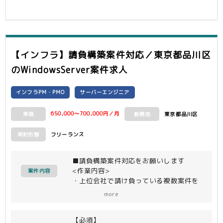
【インフラ】請負構築案件対応／東京都品川区
のWindowsServer案件求人
インフラPM・PMO
サーバーエンジニア
650,000〜700,000円／月
東京都品川区
単価
勤務地
フリーランス
契約形態
■請負構築案件対応をお願いします
<作業内容>
案件内容
・上位会社で請け負っている複数案件を
横断的に対応
more
【必須】