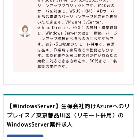
Windows Server 2016から2025へのバー
・勤怠が良い方
ジョンアッププロジェクトです。約40台の
・コミュニケーション能力（進捗報告、
サーバを対象に、WSUS・KMS・ADサーバ
問題発生時のエスカレーション）
を含む環境のバージョンアップ対応をご担当
・Windows OSのバージョンアップ、
いただきます。VMware（vCenter、
移行設計経験
vCloud Director、ESXi）の設計・構築経験
・ADサーバのOSバージョンアップ経験
と、Windows Serverの設計・構築・バージ
・基本的なシステム・ネットワークの知
ョンアップ経験をお持ちの方におすすめで
す。週2〜3日程度のリモート併用で、通常
識（基本情報技術者レベル）
は品川、作業時は泉岳寺での勤務となりま
す。深夜勤務や休日出勤の可能性があるため
柔軟に対応できる方歓迎の、50代まで・1名
募集の案件です。
【WindowsServer】生保会社向けAzureへのリ
プレイス／東京都品川区（リモート併用）
の
WindowsServer案件求人