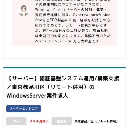
・課題を見つけ出し、ソリューションに
どの運用対応までご担当いただきます。
変えて行ける提案能力
Windows／Linuxサーバーの設計・構築・
運用保守経験に加え、CybereasonやVision
【尚可】
OneなどEDR製品の知見・経験をお持ちの方
におすすめです。リモート勤務が中心です
・CrowdStrikeの知見・経験
が、週1〜2日程度の出社があり、参画初期
は出社での対応となります。年齢不問のため
ベテランエンジニアの方も大歓迎です！
【サーバー】認証基盤システム運用/構築支援
／東京都品川区（リモート併用）
の
WindowsServer案件求人
サーバーエンジニア
スキル見合い
東京都品川区（リモート併用）
単価
勤務地