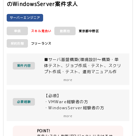
のWindowsServer案件求人
・十分に健康であり、自己管理できるこ
と
・基本ルール、コンプライアンス遵守で
サーバーエンジニア
きること
・顧客や社内関係者に対して技術的な内
スキル見合い
東京都中野区
単価
勤務地
容を分かりやすく説明できること
・他のメンバーと情報共有し、業務の効
フリーランス
契約形態
率化に貢献できること
■サーバ基盤構築(環境設計〜構築・単
体テスト、ジョブ作成・テスト、スクリ
案件内容
プト作成・テスト、運用マニュアル作
成)
more
（vCenter、ESXi、
WindowsServer、PRIMERGY、ISM、
【必須】
PowerCLI、PowerShell、
・VMWare経験者の方
Systemwalker Operation
必要経験
・WindowsServer経験者の方
Manager）をお願いします
＜作業内容＞
more
【尚可】
各環境の規模感としては下記のとおり。
・年金システム刷新プロジェクトのサー
（環境により異なるため目安です）
POINT!
バ基盤構築対応
SV基盤構築Gにて、検証環境、受入環