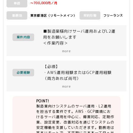
〜700,000円／月
単価
東京都港区（リモートメイン）
フリーランス
勤務地
契約形態
■製造業様向けサーバ運用およびL2運
用をお願いします
案件内容
＜作業内容＞
運用サービスのサーバ運用担当として、
more
AWS/GCP環境における障害対応や定期
作業、および作業依頼に対しての変更作
【必須】
業を実施します。
・AWS運用経験またはGCP運用経験
システム安定稼働のために、環境全体を
必要経験
（両方あれば尚可）
理解した上で確実な運用業務の遂行によ
・サーバの監視運用経験
り品質を維持しつつ、業務効率化や更な
more
（Windows/Linux）
る品質向上の観点での改善策を実施でき
る能力が求められます。
POINT!
【言語】
製造業向けシステムのサーバ運用・L2運用
・日本語スキル：ネイティブ
・AWS環境におけるサーバ運用
を担当する案件です。AWS・GCP環境にお
・英語スキル：読み書きレベル
- 各種AWSサービスおよび
けるサーバ運用を中心に、障害対応、定期作
（他社海外ベンダーとのコミュニケーシ
OS（Windows/Linux）の監視、障害
業、設定変更、改善対応を通じてシステムの
ョン（メール対応）で使用 ※翻訳ツー
対応、設定変更
安定稼働を支援していただきます。勤務地は
ル使用可、未経験可）
- 作業依頼や改善策による設定変更、お
基本リモートで、不定期に六本木一丁目へ出