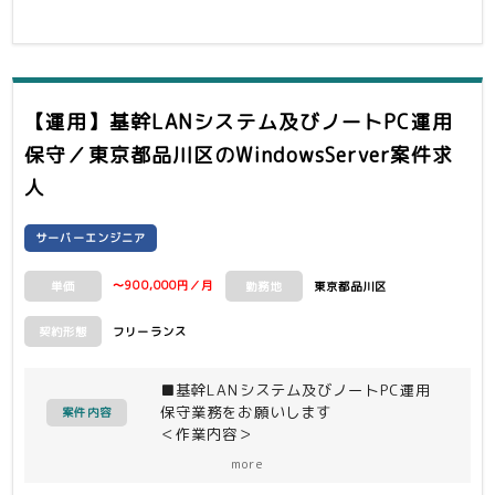
また、夜間及び、土日祝での対応の際
・Windows Server ×6
は、平日で振替休日の取得、業務開始時
間の調整を致します。
２．スクリプト設計・製造・テスト、ジ
休日及び夜間対応については、今後重大
ョブの作成・テスト、運用マニュアルの
な障害発生時を除きオフショアへ引継ぎ
作成・テストを実施する。
をおこなうため、期間限定の対応となり
【運用】基幹LANシステム及びノートPC運用
・ジョブ×15
ます。
保守／東京都品川区
のWindowsServer案件求
・マニュアル×40
重大な障害発生頻度としては、数か月に
1回あるかないか程度となります。
人
＜開発環境＞
vCenter、ESXi、WindowsServer、
サーバーエンジニア
PRIMERGY、ISM、PowerCLI、
PowerShell、Systemwalker
Operation Manager
〜900,000円／月
東京都品川区
単価
勤務地
フリーランス
契約形態
■基幹LANシステム及びノートPC運用
保守業務をお願いします
案件内容
＜作業内容＞
E/U基幹LANシステムの運用保守業務で
more
す。