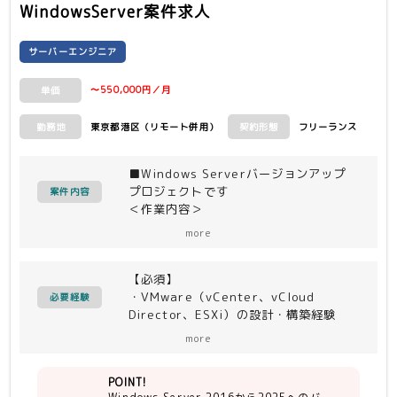
WindowsServer案件求人
サーバーエンジニア
〜550,000円／月
単価
東京都港区（リモート併用）
フリーランス
勤務地
契約形態
■Windows Serverバージョンアップ
プロジェクトです
案件内容
＜作業内容＞
・Windows Server 2016から2025へ
more
のバージョンアップ
・対象サーバ：約40台
【必須】
・WSUS、KMS、ADサーバを含む環境
・VMware（vCenter、vCloud
のバージョンアップ対応
必要経験
Director、ESXi）の設計・構築経験
・Windows Serverの設計・構築・バ
more
ージョンアップ経験
POINT!
【尚可】