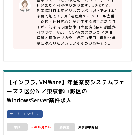
よび事前の影響確認や作業計画
社いただく可能性があります。50代まで、
外国籍は日本語ビジネスレベル以上であれば
（AWS使用サービス例：
応募可能です。月1週程度のオンコール当番
EC2,S3,IAM,Certificate
（夜間・休日対応）が発生する場合がありま
mgr,CloudWatch,TrustedAdvisor.CodeDe
すが、対応時は振替休日や勤務時間の調整が
SQS,DynamoDB,ElasticChache,ElasticBea
可能です。AWS・GCP両方のクラウド運用
etc.）
経験を積みたい方や、幅広い運用・自動化業
務に携わりたい方におすすめの案件です。
・AWS環境におけるデータベース運用
- RDS（Aurora/Oracle/SQL
Server）の手順書に基づいたオペレー
ション作業、障害対応
・GCP環境におけるサーバ運用
【インフラ, VMWare】年金業務システムフェ
- GCPコンソールからの基本操作、サー
バインスタンスの作成や起動停止、状態
ーズ２区分6 ／東京都中野区
の
確認
WindowsServer案件求人
- GCPサーバの監視（Datedog）障害
対応、設定変更
（GCP使用サービス例：GCP
サーバーエンジニア
Console,GCE,CLB,IAM,CloudStorage,File
スキル見合い
東京都中野区
単価
勤務地
・運用ツールおよびミドルウェアの運用