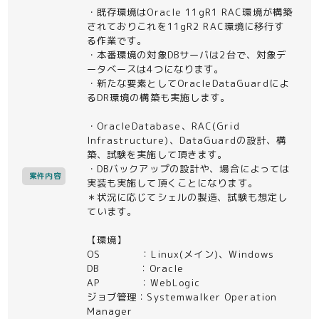
・既存環境はOracle 11gR1 RAC環境が構築
されておりこれを11gR2 RAC環境に移行す
る作業です。
・本番環境の対象DBサーバは2台で、対象デ
ータベースは4つになります。
・新たな要素としてOracleDataGuardによ
るDR環境の構築も実施します。
・OracleDatabase、RAC(Grid
Infrastructure)、DataGuardの設計、構
築、試験を実施して頂きます。
・DBバックアップの設計や、場合によっては
案件内容
実装も実施して頂くことになります。
＊状況に応じてシェルの製造、試験も想定し
ています。
【環境】
OS ：Linux(メイン)、Windows
DB ：Oracle
AP ：WebLogic
ジョブ管理：Systemwalker Operation
Manager