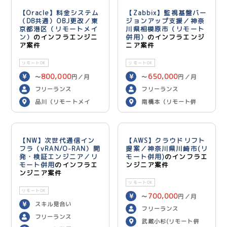
【Oracle】料金システム
【Zabbix】監視基盤バー
（DB共通）OBJ更改／東
ジョンアップ支援／神奈
京都港区（リモートメイ
川県相模原市（リモート
ン）
のインフラエンジニ
併用）
のインフラエンジ
ア案件
ニア案件
リモートOK
リモートOK
800,000
650,000
〜
円／月
〜
円／月
フリーランス
フリーランス
品川（リモートメイ
南橋本（リモート併
ン）
用）
【NW】次世代通信イン
【AWS】クラウドリフト
フラ（vRAN/O-RAN）開
提案／神奈川県川崎市(リ
発・検証エンジニア／リ
モート併用)
のインフラエ
モート併用
のインフラエ
ンジニア案件
ンジニア案件
リモートOK
リモートOK
700,000
〜
円／月
スキル見合い
フリーランス
フリーランス
武蔵小杉(リモート併