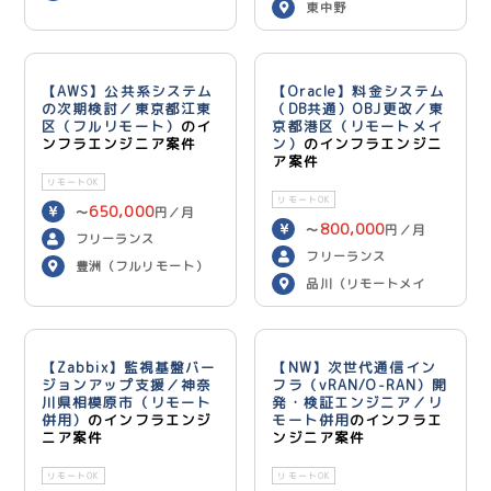
東中野
【AWS】公共系システム
【Oracle】料金システム
の次期検討／東京都江東
（DB共通）OBJ更改／東
区（フルリモート）
のイ
京都港区（リモートメイ
ンフラエンジニア案件
ン）
のインフラエンジニ
ア案件
リモートOK
リモートOK
650,000
〜
円／月
800,000
〜
円／月
フリーランス
フリーランス
豊洲（フルリモート）
品川（リモートメイ
ン）
【Zabbix】監視基盤バー
【NW】次世代通信イン
ジョンアップ支援／神奈
フラ（vRAN/O-RAN）開
川県相模原市（リモート
発・検証エンジニア／リ
併用）
のインフラエンジ
モート併用
のインフラエ
ニア案件
ンジニア案件
リモートOK
リモートOK