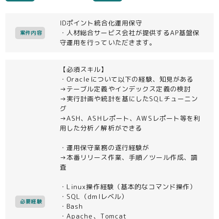
IDポイント統合化運用保守
・人材総合サービス会社が提供するAP基盤保
案件内容
守運用を行っていただきます。
【必須スキル】
・Oracleについて以下の経験、知見がある
→テーブル定義やインデックス定義の検討
→実行計画や統計を基にしたSQLチューニン
グ
→ASH、ASHレポート、AWSレポート等を利
用した分析／解析ができる
・運用保守業務の遂行経験が
→本番リリース作業、手順／ツール作成、調
査
・Linux操作経験（基本的なコマンド操作）
・SQL（dmlレベル）
必要経験
・Bash
・Apache、Tomcat