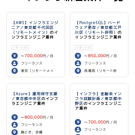
【AWS】インフラエンジ
【PostgreSQL】ハード
ニア／東京都千代田区
ウェア更改／東京都江戸
（リモートメイン）
のイ
川区（リモート併用）
の
ンフラエンジニア案件
インフラエンジニア案件
リモートOK
リモートOK
700,000
850,000
〜
円／月
〜
円／月
フリーランス
フリーランス
東京（リモートメイ
西葛西（リモート併
ン）
用）
【Azure】運用保守支援
【インフラ】金融系イン
／東京都中央区
のインフ
フラ試験計画／東京都中
ラエンジニア案件
野区
のインフラエンジニ
ア案件
800,000
〜
円／月
700,000
〜
円／月
フリーランス
フリーランス
勝どき、京橋