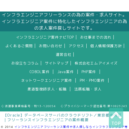
インフラエンジニアフリーランスの為の案件・求人サイト。
インフラエンジニア案件に特化したインフラエンジニアの為
の求人案件探しサイトです。
|
|
インフラエンジニア案件ナビTOP
お仕事までの流れ
|
|
|
|
よくあるご質問
お問い合わせ
アクセス
個人情報保護方針
|
運営会社
|
|
お役立ちコラム
サイトマップ
株式会社エムアイメイズ
|
|
|
COBOL案件
Java案件
PHP案件
|
|
ネットワークエンジニア案件
PM・PMO案件
|
柔道整復師求人・転職
法務転職・求人
◇派遣事業資格番号：特13-120054 ◇プライバシーマーク認定番号:第10823243
【Oracle】データベースサーバのクラウドリフト／東京都中央区
｜フリーランスインフラエンジニアの案件概要
TOP
© 2014
インフラエンジニアフリーランス案件や求人探しならインフラフエンジニア専