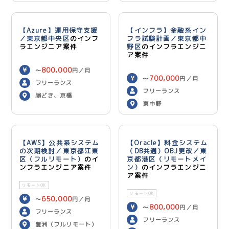
ン）
用）
【Azure】運用保守支援
【インフラ】金融系イン
／東京都中央区
のインフ
フラ試験計画／東京都中
ラエンジニア案件
野区
のインフラエンジニ
ア案件
800,000
〜
円／月
700,000
〜
円／月
フリーランス
フリーランス
勝どき、京橋
東中野
【AWS】公共系システム
【Oracle】料金システム
の次期検討／東京都江東
（DB共通）OBJ更改／東
区（フルリモート）
のイ
京都港区（リモートメイ
ンフラエンジニア案件
ン）
のインフラエンジニ
ア案件
リモートOK
リモートOK
650,000
〜
円／月
800,000
〜
円／月
フリーランス
フリーランス
豊洲（フルリモート）