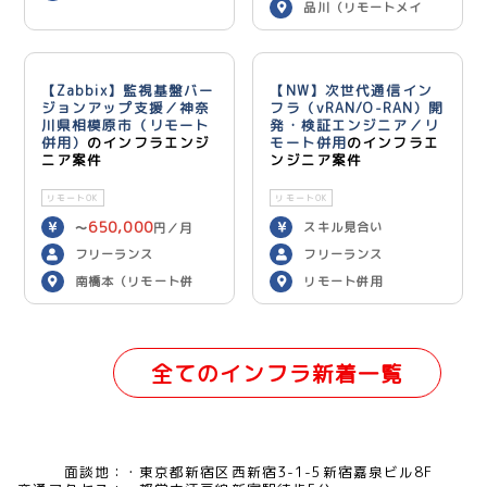
品川（リモートメイ
ン）
【Zabbix】監視基盤バー
【NW】次世代通信イン
ジョンアップ支援／神奈
フラ（vRAN/O-RAN）開
川県相模原市（リモート
発・検証エンジニア／リ
併用）
のインフラエンジ
モート併用
のインフラエ
ニア案件
ンジニア案件
リモートOK
リモートOK
650,000
スキル見合い
〜
円／月
フリーランス
フリーランス
南橋本（リモート併
リモート併用
用）
全てのインフラ新着一覧
面談地：
東京都新宿区西新宿3-1-5新宿嘉泉ビル8F