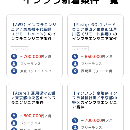
インフラ新着案件一覧
【AWS】インフラエンジ
【PostgreSQL】ハード
ニア／東京都千代田区
ウェア更改／東京都江戸
（リモートメイン）
のイ
川区（リモート併用）
の
ンフラエンジニア案件
インフラエンジニア案件
リモートOK
リモートOK
700,000
850,000
〜
円／月
〜
円／月
フリーランス
フリーランス
東京（リモートメイ
西葛西（リモート併
ン）
用）
【Azure】運用保守支援
【インフラ】金融系イン
／東京都中央区
のインフ
フラ試験計画／東京都中
ラエンジニア案件
野区
のインフラエンジニ
ア案件
800,000
〜
円／月
700,000
〜
円／月
フリーランス
フリーランス