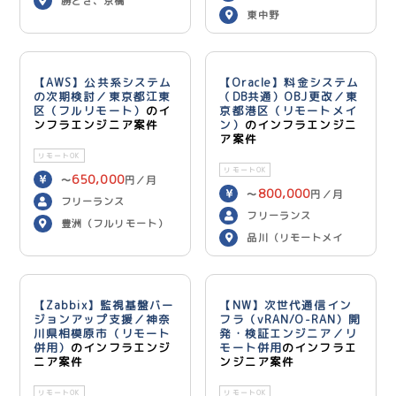
勝どき、京橋
東中野
【AWS】公共系システム
【Oracle】料金システム
の次期検討／東京都江東
（DB共通）OBJ更改／東
区（フルリモート）
のイ
京都港区（リモートメイ
ンフラエンジニア案件
ン）
のインフラエンジニ
ア案件
リモートOK
リモートOK
650,000
〜
円／月
800,000
〜
円／月
フリーランス
フリーランス
豊洲（フルリモート）
品川（リモートメイ
ン）
【Zabbix】監視基盤バー
【NW】次世代通信イン
ジョンアップ支援／神奈
フラ（vRAN/O-RAN）開
川県相模原市（リモート
発・検証エンジニア／リ
併用）
のインフラエンジ
モート併用
のインフラエ
ニア案件
ンジニア案件
リモートOK
リモートOK