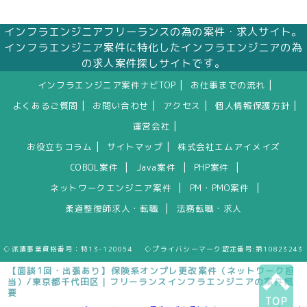
インフラエンジニアフリーランスの為の案件・求人サイト。
インフラエンジニア案件に特化したインフラエンジニアの為
の求人案件探しサイトです。
|
|
インフラエンジニア案件ナビTOP
お仕事までの流れ
|
|
|
|
よくあるご質問
お問い合わせ
アクセス
個人情報保護方針
|
運営会社
|
|
お役立ちコラム
サイトマップ
株式会社エムアイメイズ
|
|
|
COBOL案件
Java案件
PHP案件
|
|
ネットワークエンジニア案件
PM・PMO案件
|
柔道整復師求人・転職
法務転職・求人
◇派遣事業資格番号：特13-120054 ◇プライバシーマーク認定番号:第10823243
【面談1回・出張あり】保険系オンプレ更改案件（ネットワーク担
当）/東京都千代田区｜フリーランスインフラエンジニアの案件概
要
TOP