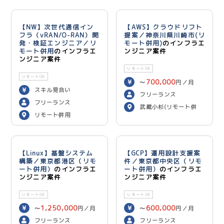
【NW】次世代通信イン
【AWS】クラウドリフト
フラ（vRAN/O-RAN）開
提案／神奈川県川崎市(リ
発・検証エンジニア／リ
モート併用)
のインフラエ
モート併用
のインフラエ
ンジニア案件
ンジニア案件
リモートOK
リモートOK
700,000
〜
円／月
スキル見合い
フリーランス
フリーランス
武蔵小杉(リモート併
リモート併用
用)
【Linux】基盤システム
【GCP】運用設計支援案
構築／東京都港区（リモ
件／東京都中央区（リモ
ート併用）
のインフラエ
ート併用）
のインフラエ
ンジニア案件
ンジニア案件
リモートOK
リモートOK
1,250,000
600,000
〜
円／月
〜
円／月
フリーランス
フリーランス