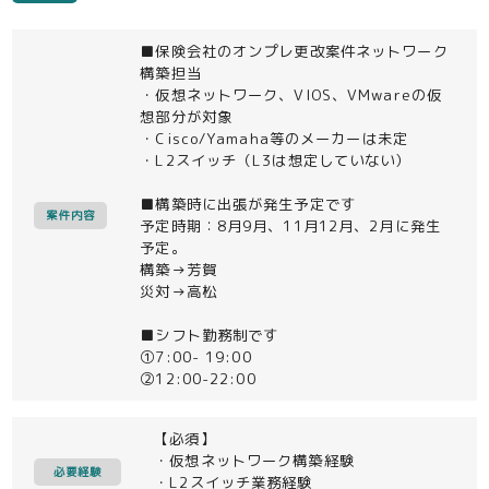
■保険会社のオンプレ更改案件ネットワーク
構築担当
・仮想ネットワーク、VIOS、VMwareの仮
想部分が対象
・Cisco/Yamaha等のメーカーは未定
・L2スイッチ（L3は想定していない）
■構築時に出張が発生予定です
案件内容
予定時期：8月9月、11月12月、2月に発生
予定。
構築→芳賀
災対→高松
■シフト勤務制です
①7:00- 19:00
②12:00-22:00
【必須】
・仮想ネットワーク構築経験
必要経験
・L2スイッチ業務経験