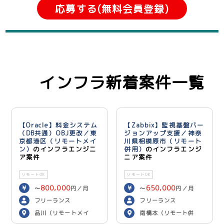
応募する(無料会員登録)
インフラ新着案件一覧
【Oracle】料金システム
【Zabbix】監視基盤バー
（DB共通）OBJ更改／東
ジョンアップ支援／神奈
京都港区（リモートメイ
川県相模原市（リモート
ン）
のインフラエンジニ
併用）
のインフラエンジ
ア案件
ニア案件
リモートOK
リモートOK
800,000
650,000
〜
円／月
〜
円／月
フリーランス
フリーランス
品川（リモートメイ
南橋本（リモート併
ン）
用）