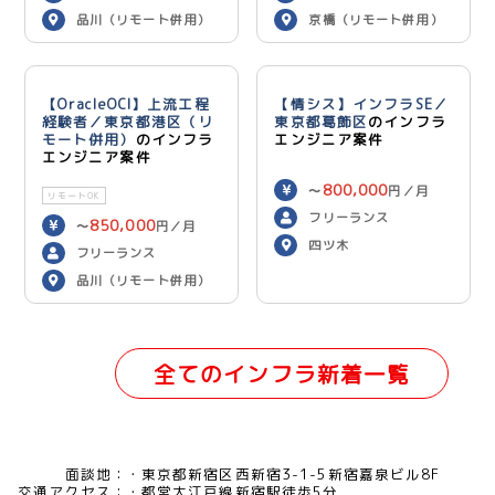
品川（リモート併用）
京橋（リモート併用）
【OracleOCI】上流工程
【情シス】インフラSE／
経験者／東京都港区（リ
東京都葛飾区
のインフラ
モート併用）
のインフラ
エンジニア案件
エンジニア案件
800,000
〜
円／月
リモートOK
フリーランス
850,000
〜
円／月
四ツ木
フリーランス
品川（リモート併用）
全てのインフラ新着一覧
面談地：
東京都新宿区西新宿3-1-5新宿嘉泉ビル8F
交通アクセス：
都営大江戸線新宿駅徒歩5分