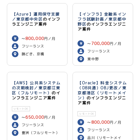
【Azure】運用保守支援
【インフラ】金融系イン
／東京都中央区
のインフ
フラ試験計画／東京都中
ラエンジニア案件
野区
のインフラエンジニ
ア案件
800,000
〜
円／月
700,000
〜
円／月
フリーランス
フリーランス
勝どき、京橋
東中野
【AWS】公共系システム
【Oracle】料金システム
の次期検討／東京都江東
（DB共通）OBJ更改／東
区（フルリモート）
のイ
京都港区（リモートメイ
ンフラエンジニア案件
ン）
のインフラエンジニ
ア案件
リモートOK
リモートOK
650,000
〜
円／月
800,000
〜
円／月
フリーランス
フリーランス
豊洲（フルリモート）
品川（リモートメイ