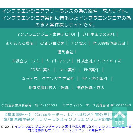
インフラエンジニアフリーランスの為の案件・求人サイト。
インフラエンジニア案件に特化したインフラエンジニアの為
の求人案件探しサイトです。
|
|
インフラエンジニア案件ナビTOP
お仕事までの流れ
|
|
|
|
よくあるご質問
お問い合わせ
アクセス
個人情報保護方針
|
運営会社
|
|
お役立ちコラム
サイトマップ
株式会社エムアイメイズ
|
|
|
COBOL案件
Java案件
PHP案件
|
|
ネットワークエンジニア案件
PM・PMO案件
|
柔道整復師求人・転職
法務転職・求人
◇派遣事業資格番号：特13-120054 ◇プライバシーマーク認定番号:第10823243
【基本設計～】（Ciscoルーター、L2・L3など）官公庁IT基盤の更
改/東京都中央区｜フリーランスインフラエンジニアの案件概要
TOP
© 2014
インフラエンジニアフリーランス案件や求人探しならインフラフエンジニア専
門の仕事探しサイト、インフラエンジニア案件ナビ