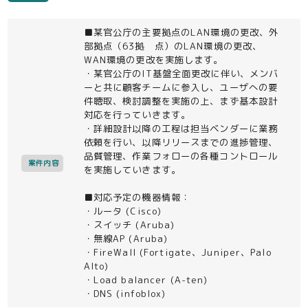
■某官公庁の主要拠点のLAN環境の更改、外
部拠点（63拠 点）のLAN環境の更改、
WAN環境の更改を実施します。
・某官公庁のIT基盤全面更改に伴い、メンバ
ーと共に顧客チームに参入し、ユーザへの要
件聴取、検討調整を実施の上、まず基本設計
対応を行っていきます。
・詳細設計以降の工程は担当ベンダーに業務
依頼を行い、以降リリースまでの進捗管理、
品質管理、作業フォローの各種コントロール
案件内容
を実施していきます。
■対応予定の機器情報：
・ルータ (Cisco)
・スイッチ (Aruba)
・無線AP (Aruba)
・FireWall (Fortigate、Juniper、Palo
Alto)
・Load balancer (A-ten)
・DNS (infoblox)