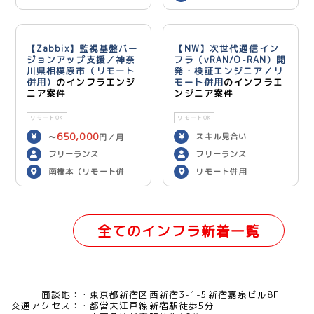
ン）
【Zabbix】監視基盤バー
【NW】次世代通信イン
ジョンアップ支援／神奈
フラ（vRAN/O-RAN）開
川県相模原市（リモート
発・検証エンジニア／リ
併用）
のインフラエンジ
モート併用
のインフラエ
ニア案件
ンジニア案件
リモートOK
リモートOK
650,000
スキル見合い
〜
円／月
フリーランス
フリーランス
南橋本（リモート併
リモート併用
用）
全てのインフラ新着一覧
面談地：
東京都新宿区西新宿3-1-5新宿嘉泉ビル8F
交通アクセス：
都営大江戸線新宿駅徒歩5分