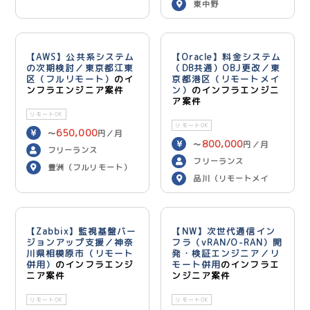
東中野
【AWS】公共系システム
【Oracle】料金システム
の次期検討／東京都江東
（DB共通）OBJ更改／東
区（フルリモート）
のイ
京都港区（リモートメイ
ンフラエンジニア案件
ン）
のインフラエンジニ
ア案件
リモートOK
リモートOK
650,000
〜
円／月
800,000
〜
円／月
フリーランス
フリーランス
豊洲（フルリモート）
品川（リモートメイ
ン）
【Zabbix】監視基盤バー
【NW】次世代通信イン
ジョンアップ支援／神奈
フラ（vRAN/O-RAN）開
川県相模原市（リモート
発・検証エンジニア／リ
併用）
のインフラエンジ
モート併用
のインフラエ
ニア案件
ンジニア案件
リモートOK
リモートOK