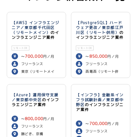
【AWS】インフラエンジ
【PostgreSQL】ハード
ニア／東京都千代田区
ウェア更改／東京都江戸
（リモートメイン）
のイ
川区（リモート併用）
の
ンフラエンジニア案件
インフラエンジニア案件
リモートOK
リモートOK
700,000
850,000
〜
円／月
〜
円／月
フリーランス
フリーランス
東京（リモートメイ
西葛西（リモート併
ン）
用）
【Azure】運用保守支援
【インフラ】金融系イン
／東京都中央区
のインフ
フラ試験計画／東京都中
ラエンジニア案件
野区
のインフラエンジニ
ア案件
800,000
〜
円／月
700,000
〜
円／月
フリーランス
フリーランス
勝どき、京橋