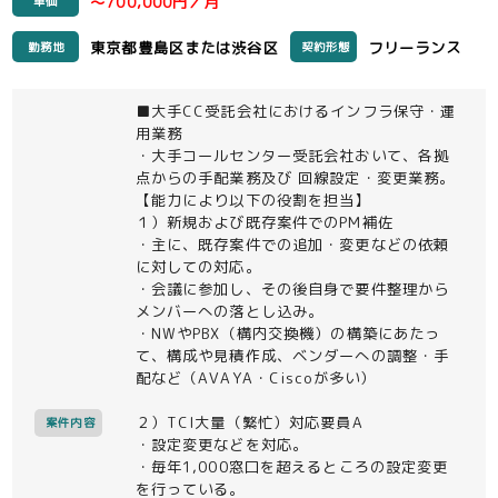
～700,000円／月
単価
東京都豊島区または渋谷区
フリーランス
勤務地
契約形態
■大手CC受託会社におけるインフラ保守・運
用業務
・大手コールセンター受託会社おいて、各拠
点からの手配業務及び 回線設定・変更業務。
【能力により以下の役割を担当】
１）新規および既存案件でのPM補佐
・主に、既存案件での追加・変更などの依頼
に対しての対応。
・会議に参加し、その後自身で要件整理から
メンバーへの落とし込み。
・NWやPBX（構内交換機）の構築にあたっ
て、構成や見積作成、ベンダーへの調整・手
配など（AVAYA・Ciscoが多い）
２）TCI大量（繁忙）対応要員A
案件内容
・設定変更などを対応。
・毎年1,000窓口を超えるところの設定変更
を行っている。