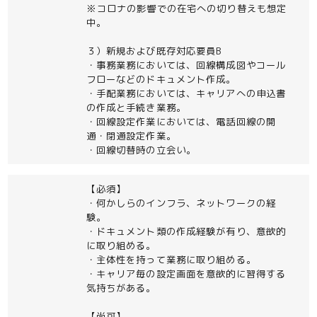
※コロナの影響での在宅への切り替えも想定
中。
３）新規および既存対応要員B
・事務業務においては、回線構成図やコール
フローなどのドキュメント作成。
・手配業務においては、キャリアへの申込書
の作成と手続き業務。
・回線設定作業においては、電話回線の開
通・閉通設定作業。
・回線切替時の立会い。
【必須】
・何かしらのインフラ、ネットワークの経
験。
・ドキュメント類の作成経験が有り、意欲的
に取り組める。
・主体性を持って業務に取り組める。
・キャリア毎の設定画面を意欲的に習得する
気持ちがある。
【尚可】