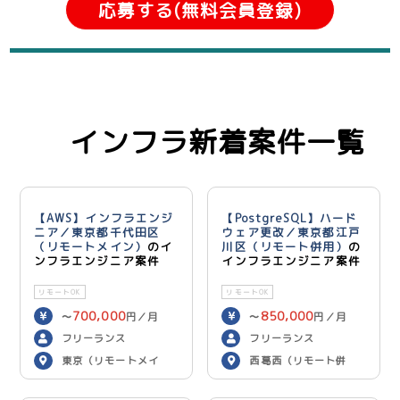
応募する(無料会員登録)
インフラ新着案件一覧
【AWS】インフラエンジ
【PostgreSQL】ハード
ニア／東京都千代田区
ウェア更改／東京都江戸
（リモートメイン）
のイ
川区（リモート併用）
の
ンフラエンジニア案件
インフラエンジニア案件
リモートOK
リモートOK
700,000
850,000
〜
円／月
〜
円／月
フリーランス
フリーランス
東京（リモートメイ
西葛西（リモート併
ン）
用）