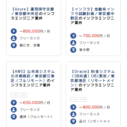
【Azure】運用保守支援
【インフラ】金融系イン
／東京都中央区
のインフ
フラ試験計画／東京都中
ラエンジニア案件
野区
のインフラエンジニ
ア案件
800,000
〜
円／月
700,000
〜
円／月
フリーランス
フリーランス
勝どき、京橋
東中野
【AWS】公共系システム
【Oracle】料金システム
の次期検討／東京都江東
（DB共通）OBJ更改／東
区（フルリモート）
のイ
京都港区（リモートメイ
ンフラエンジニア案件
ン）
のインフラエンジニ
ア案件
リモートOK
リモートOK
650,000
〜
円／月
800,000
〜
円／月
フリーランス
フリーランス
豊洲（フルリモート）
品川（リモートメイ