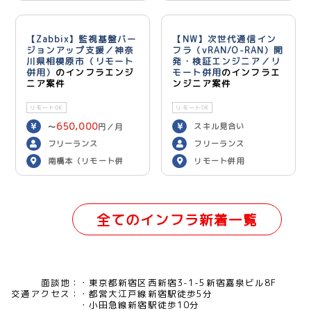
ン）
【Zabbix】監視基盤バー
【NW】次世代通信イン
ジョンアップ支援／神奈
フラ（vRAN/O-RAN）開
川県相模原市（リモート
発・検証エンジニア／リ
併用）
のインフラエンジ
モート併用
のインフラエ
ニア案件
ンジニア案件
リモートOK
リモートOK
650,000
スキル見合い
〜
円／月
フリーランス
フリーランス
南橋本（リモート併
リモート併用
用）
全てのインフラ新着一覧
面談地：
東京都新宿区西新宿3-1-5新宿嘉泉ビル8F
交通アクセス：
都営大江戸線新宿駅徒歩5分
小田急線新宿駅徒歩10分