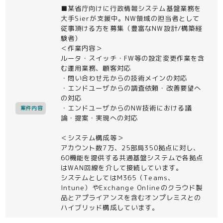
■某省庁向けに行政情報システム基盤業務を
大手Sierが支援中。NW領域の担当者として
従事頂ける方を募集（豊富なNW設計/構築経
験者）
＜作業内容＞
ルータ・スイッチ・FW等の設定変更作業を含
む運用業務、顧客対応
・問い合わせ元からの技術メインの対応
・エンドユーザからの調査依頼・改善要望へ
の対応
・エンドユーザからのNW技術における議
案件内容
論・提案・実現への対応
＜システム構成等＞
アカウント数7万、25部局350拠点に対し、
60機能を提供する共通基盤システムで各拠点
はWAN回線を介して接続しています。
システムとしてはM365（Teams、
Intune）やExchange Onlineのクラウド製
品とアプライアンスを含むオンプレミスとの
ハイブリッド構成しています。