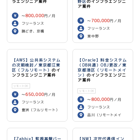
ラエンジニア案件
野区
のインフラエンジニ
ア案件
800,000
〜
円／月
700,000
〜
円／月
フリーランス
フリーランス
勝どき、京橋
東中野
【AWS】公共系システム
【Oracle】料金システム
の次期検討／東京都江東
（DB共通）OBJ更改／東
区（フルリモート）
のイ
京都港区（リモートメイ
ンフラエンジニア案件
ン）
のインフラエンジニ
ア案件
リモートOK
リモートOK
650,000
〜
円／月
800,000
〜
円／月
フリーランス
フリーランス
豊洲（フルリモート）
品川（リモートメイ
ン）
【Zabbix】監視基盤バー
【NW】次世代通信イン