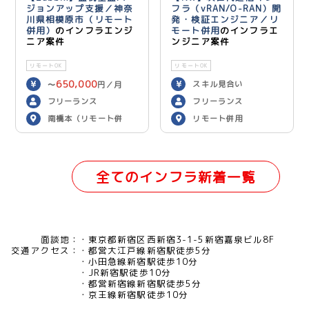
ジョンアップ支援／神奈
フラ（vRAN/O-RAN）開
川県相模原市（リモート
発・検証エンジニア／リ
併用）
のインフラエンジ
モート併用
のインフラエ
ニア案件
ンジニア案件
リモートOK
リモートOK
650,000
スキル見合い
〜
円／月
フリーランス
フリーランス
南橋本（リモート併
リモート併用
用）
全てのインフラ新着一覧
面談地：
東京都新宿区西新宿3-1-5新宿嘉泉ビル8F
交通アクセス：
都営大江戸線新宿駅徒歩5分
小田急線新宿駅徒歩10分
JR新宿駅徒歩10分
都営新宿線新宿駅徒歩5分
京王線新宿駅徒歩10分