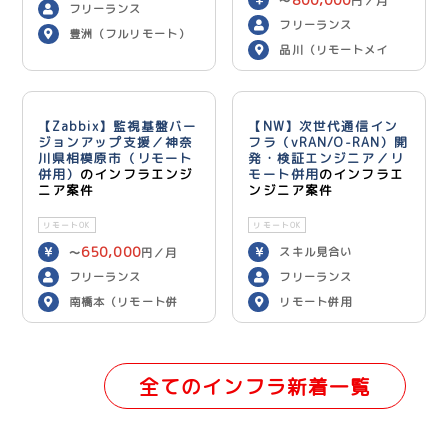
〜
円／月
フリーランス
フリーランス
豊洲（フルリモート）
品川（リモートメイ
ン）
【Zabbix】監視基盤バー
【NW】次世代通信イン
ジョンアップ支援／神奈
フラ（vRAN/O-RAN）開
川県相模原市（リモート
発・検証エンジニア／リ
併用）
のインフラエンジ
モート併用
のインフラエ
ニア案件
ンジニア案件
リモートOK
リモートOK
650,000
スキル見合い
〜
円／月
フリーランス
フリーランス
南橋本（リモート併
リモート併用
用）
全てのインフラ新着一覧