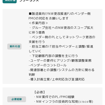
フリーランス
契約形態
■製造業向けNW更改推進PJのベンダー側
PMOの対応をお願いします
＜作業内容＞
・グループ会社へのNW更改のスコープ拡大
に伴う増員
・ベンダー側のPLとしてネットワーク更改の
支援を行う
・担当工場のIT担当やベンダーと調整/推進
案件内容
していく
・下記顧客内部の調整を主に行う
-ユーザーの要件ヒアリング/顧客調整業務
-ベンダーのコントロール
-関連部署との調整/システムの方針に関わる
判断
-導入計画立案/上申対応及び稟議対応
【必須】
・NW案件でのPL/PMO経験
必要経験
・NWインフラの技術的な知見(cisco等)