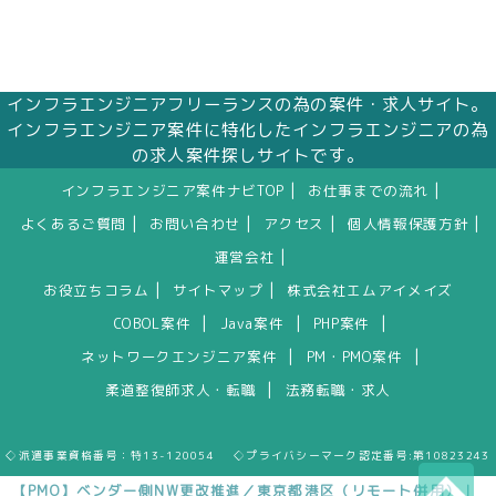
インフラエンジニアフリーランスの為の案件・求人サイト。
インフラエンジニア案件に特化したインフラエンジニアの為
の求人案件探しサイトです。
|
|
インフラエンジニア案件ナビTOP
お仕事までの流れ
|
|
|
|
よくあるご質問
お問い合わせ
アクセス
個人情報保護方針
|
運営会社
|
|
お役立ちコラム
サイトマップ
株式会社エムアイメイズ
|
|
|
COBOL案件
Java案件
PHP案件
|
|
ネットワークエンジニア案件
PM・PMO案件
|
柔道整復師求人・転職
法務転職・求人
◇派遣事業資格番号：特13-120054 ◇プライバシーマーク認定番号:第10823243
【PMO】ベンダー側NW更改推進／東京都港区（リモート併用）｜