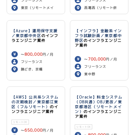
フリーランス
フリーランス
東京（リモートメイ
西葛西（リモート併
ン）
用）
【Azure】運用保守支援
【インフラ】金融系イン
／東京都中央区
のインフ
フラ試験計画／東京都中
ラエンジニア案件
野区
のインフラエンジニ
ア案件
800,000
〜
円／月
700,000
〜
円／月
フリーランス
フリーランス
勝どき、京橋
東中野
【AWS】公共系システム
【Oracle】料金システム
の次期検討／東京都江東
（DB共通）OBJ更改／東
区（フルリモート）
のイ
京都港区（リモートメイ
ンフラエンジニア案件
ン）
のインフラエンジニ
ア案件
リモートOK
リモートOK
650,000
〜
円／月
800,000