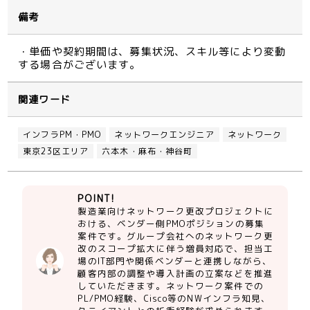
備考
・単価や契約期間は、募集状況、スキル等により変動
する場合がございます。
関連ワード
インフラPM・PMO
ネットワークエンジニア
ネットワーク
東京23区エリア
六本木・麻布・神谷町
POINT!
製造業向けネットワーク更改プロジェクトに
おける、ベンダー側PMOポジションの募集
案件です。グループ会社へのネットワーク更
改のスコープ拡大に伴う増員対応で、担当工
場のIT部門や関係ベンダーと連携しながら、
顧客内部の調整や導入計画の立案などを推進
していただきます。ネットワーク案件での
PL/PMO経験、Cisco等のNWインフラ知見、