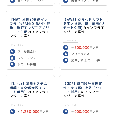
品川（リモートメイ
南橋本（リモート併
ン）
用）
【NW】次世代通信イン
【AWS】クラウドリフト
フラ（vRAN/O-RAN）開
提案／神奈川県川崎市(リ
発・検証エンジニア／リ
モート併用)
のインフラエ
モート併用
のインフラエ
ンジニア案件
ンジニア案件
リモートOK
リモートOK
700,000
〜
円／月
スキル見合い
フリーランス
フリーランス
武蔵小杉(リモート併
リモート併用
用)
【Linux】基盤システム
【GCP】運用設計支援案
構築／東京都港区（リモ
件／東京都中央区（リモ
ート併用）
のインフラエ
ート併用）
のインフラエ
ンジニア案件
ンジニア案件
リモートOK
リモートOK
1,250,000
600,000
〜
円／月
〜
円／月