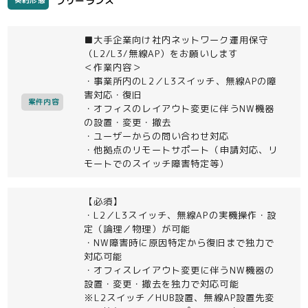
フリーランス
契約形態
■大手企業向け社内ネットワーク運用保守
（L2/L3/無線AP）をお願いします
＜作業内容＞
・事業所内のL2／L3スイッチ、無線APの障
害対応・復旧
案件内容
・オフィスのレイアウト変更に伴うNW機器
の設置・変更・撤去
・ユーザーからの問い合わせ対応
・他拠点のリモートサポート（申請対応、リ
モートでのスイッチ障害特定等）
【必須】
・L2／L3スイッチ、無線APの実機操作・設
定（論理／物理）が可能
・NW障害時に原因特定から復旧まで独力で
対応可能
・オフィスレイアウト変更に伴うNW機器の
設置・変更・撤去を独力で対応可能
※L2スイッチ／HUB設置、無線AP設置先変