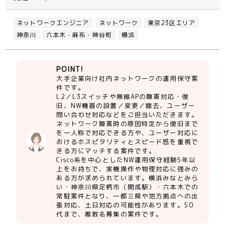
ネットワークエンジニア
ネットワーク
東京23区エリア
神奈川
六本木・麻布・神谷町
横浜
POINT!
大手企業向け社内ネットワークの運用保守案
件です。
L2／L3スイッチや無線APの障害対応・復
旧、NW機器の設置／変更／撤去、ユーザー
問い合わせ対応などをご担当いただきます。
ネットワーク障害時の原因特定から復旧まで
を一人称で対応できる方や、ユーザー対応に
おけるホスピタリティとスピード感を重視で
きる方にマッチする案件です。
Cisco系を中心としたNW運用保守経験5年以
上をお持ちで、実機操作や物理対応に強みの
ある方が求められています。横浜みなとみら
い・神奈川県足柄市（開成駅）・六本木での
常駐案件となり、一都三県や地方拠点への出
張対応、土日対応の可能性があります。50
代まで、複数名募集の案件です。