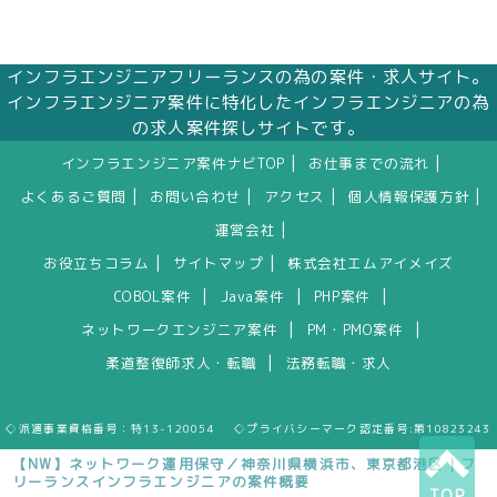
インフラエンジニアフリーランスの為の案件・求人サイト。
インフラエンジニア案件に特化したインフラエンジニアの為
の求人案件探しサイトです。
|
|
インフラエンジニア案件ナビTOP
お仕事までの流れ
|
|
|
|
よくあるご質問
お問い合わせ
アクセス
個人情報保護方針
|
運営会社
|
|
お役立ちコラム
サイトマップ
株式会社エムアイメイズ
|
|
|
COBOL案件
Java案件
PHP案件
|
|
ネットワークエンジニア案件
PM・PMO案件
|
柔道整復師求人・転職
法務転職・求人
◇派遣事業資格番号：特13-120054 ◇プライバシーマーク認定番号:第10823243
【NW】ネットワーク運用保守／神奈川県横浜市、東京都港区｜フ
リーランスインフラエンジニアの案件概要
TOP