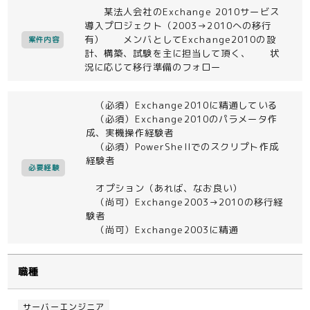
某法人会社のExchange 2010サービス
導入プロジェクト（2003→2010への移行
有） メンバとしてExchange2010の設
案件内容
計、構築、試験を主に担当して頂く、 状
況に応じて移行準備のフォロー
（必須）Exchange2010に精通している
（必須）Exchange2010のパラメータ作
成、実機操作経験者
（必須）PowerShellでのスクリプト作成
経験者
必要経験
オプション（あれば、なお良い）
（尚可）Exchange2003→2010の移行経
験者
（尚可）Exchange2003に精通
職種
サーバーエンジニア