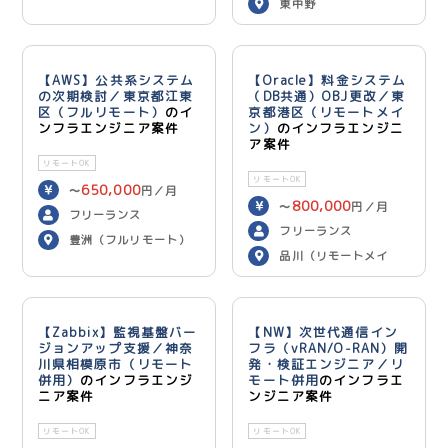
東中野
【AWS】公共系システム
【Oracle】料金システム
の次期検討／東京都江東
（DB共通）OBJ更改／東
区（フルリモート）
のイ
京都港区（リモートメイ
ンフラエンジニア案件
ン）
のインフラエンジニ
ア案件
リモートOK
リモートOK
650,000
〜
円／月
800,000
〜
円／月
フリーランス
フリーランス
豊洲（フルリモート）
品川（リモートメイ
ン）
【Zabbix】監視基盤バー
【NW】次世代通信イン
ジョンアップ支援／神奈
フラ（vRAN/O-RAN）開
川県相模原市（リモート
発・検証エンジニア／リ
併用）
のインフラエンジ
モート併用
のインフラエ
ニア案件
ンジニア案件
リモートOK
リモートOK