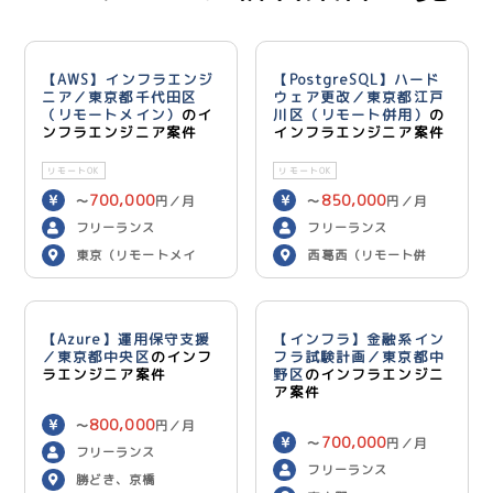
【AWS】インフラエンジ
【PostgreSQL】ハード
ニア／東京都千代田区
ウェア更改／東京都江戸
（リモートメイン）
のイ
川区（リモート併用）
の
ンフラエンジニア案件
インフラエンジニア案件
リモートOK
リモートOK
700,000
850,000
〜
円／月
〜
円／月
フリーランス
フリーランス
東京（リモートメイ
西葛西（リモート併
ン）
用）
【Azure】運用保守支援
【インフラ】金融系イン
／東京都中央区
のインフ
フラ試験計画／東京都中
ラエンジニア案件
野区
のインフラエンジニ
ア案件
800,000
〜
円／月
700,000
〜
円／月
フリーランス
フリーランス
勝どき、京橋