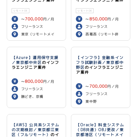
ンフラエンジニア案件
インフラエンジニア案件
リモートOK
リモートOK
700,000
850,000
〜
円／月
〜
円／月
フリーランス
フリーランス
東京（リモートメイ
西葛西（リモート併
ン）
用）
【Azure】運用保守支援
【インフラ】金融系イン
／東京都中央区
のインフ
フラ試験計画／東京都中
ラエンジニア案件
野区
のインフラエンジニ
ア案件
800,000
〜
円／月
700,000
〜
円／月
フリーランス
フリーランス
勝どき、京橋
東中野
【AWS】公共系システム
【Oracle】料金システム
の次期検討／東京都江東
（DB共通）OBJ更改／東
区（フルリモート）
のイ
京都港区（リモートメイ