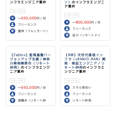
ンフラエンジニア案件
ン）
のインフラエンジニ
ア案件
リモートOK
リモートOK
650,000
〜
円／月
800,000
〜
円／月
フリーランス
フリーランス
豊洲（フルリモート）
品川（リモートメイ
ン）
【Zabbix】監視基盤バー
【NW】次世代通信イン
ジョンアップ支援／神奈
フラ（vRAN/O-RAN）開
川県相模原市（リモート
発・検証エンジニア／リ
併用）
のインフラエンジ
モート併用
のインフラエ
ニア案件
ンジニア案件
リモートOK
リモートOK
650,000
スキル見合い
〜
円／月
フリーランス
フリーランス
南橋本（リモート併
リモート併用
用）